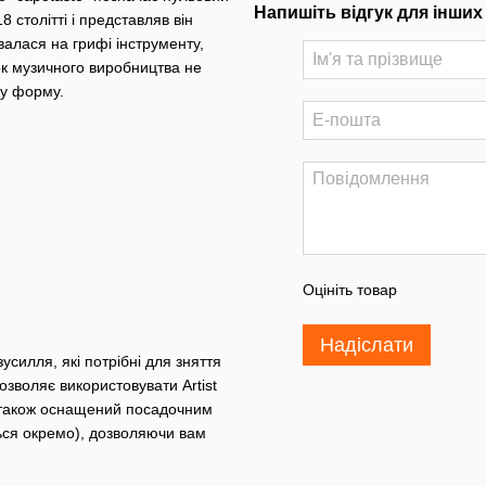
Напишіть відгук для інших
 столітті і представляв він
валася на грифі інструменту,
ок музичного виробництва не
ану форму.
Оцініть товар
Надіслати
усилля, які потрібні для зняття
зволяє використовувати Artist
o, також оснащений посадочним
ься окремо), дозволяючи вам