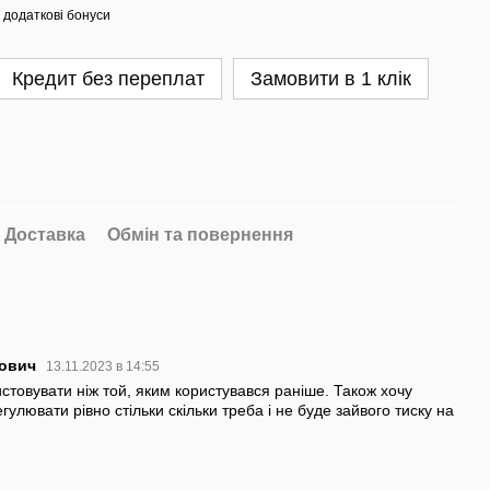
 додаткові бонуси
Кредит без переплат
Замовити в 1 клік
Доставка
Обмін та повернення
сович
13.11.2023 в 14:55
товувати ніж той, яким користувався раніше. Також хочу
гулювати рівно стільки скільки треба і не буде зайвого тиску на