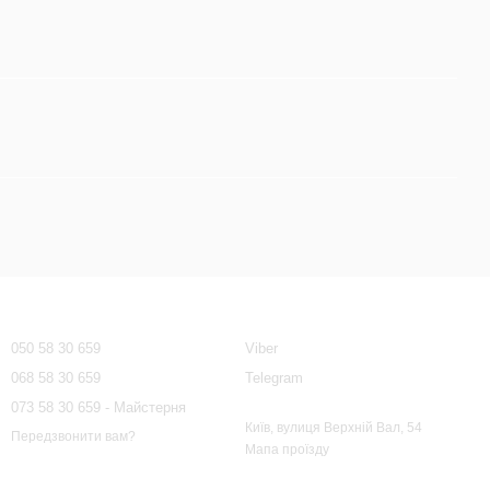
Контактна інформація
050 58 30 659
Viber
068 58 30 659
Telegram
073 58 30 659 - Майстерня
Київ, вулиця Верхній Вал, 54
Передзвонити вам?
Мапа проїзду