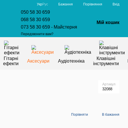
Порівняння
Укр
Рус
Бажання
Вхід
050 58 30 659
068 58 30 659
Мій кошик
073 58 30 659 - Майстерня
Передзвонити вам?
Гітарні
Клавішні
Аксесуари
Аудіотехніка
ефекти
інструменти
Артикул
32088
Порівняти
В бажання