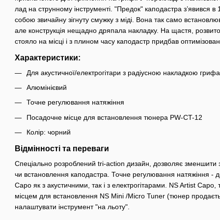
лад на струнному інструменті. "Предок" каподастра з’явився в 18
собою звичайну зігнуту смужку з міді. Вона так само встановлю
але конструкція нещадно дряпала накладку. На щастя, розвит
стояло на місці і з плином часу каподастр придбав оптимізов
Характеристики:
Для акустичної/електрогітари з радіусною накладкою грифа
Алюмінієвий
Точне регулювання натяжіння
Посадочне місце для встановлення тюнера PW-CT-12
Колір: чорний
Відмінності та переваги
Спеціально розроблений tri-action дизайн, дозволяє зменшити з
чи встановлення каподастра. Точне регулювання натяжіння - до
Capo як з акустичними, так і з електрогітарами. NS Artist Cap
місцем для встановлення NS Mini /Micro Tuner (тюнер продаєт
налаштувати інструмент "на льоту".