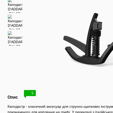
5
Опис
Каподастр - класичний аксесуар для струнно-щипкових інструмен
призначеного для кріплення на грифі. У перекладі з італійсько