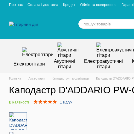
Перейти к основному контенту
Про нас
Оплата і доставка
Кредит
Обмін та повернення
Гаранті
Відгуки про магазин
Вакансії
Статті
Акустичні
Електроакустичні
Електрогітари
гітари
гітари
Головна
Аксесуари
Каподастри та слайдери
Каподастр D'ADDARIO PW-
Каподастр D'ADDARIO PW-CP
В наявності
1 відгук