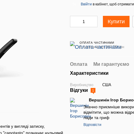
Ввійти
в кабінет, щоб отримати
%
Купити
ОПЛАТА ЧАСТИНАМИ
5 платежів по 243.20 грн
Оплата
Ми гарантуємо
Характеристики
Виробництво
США
Відгуки
1
Вершинін Ігор Бори
Значно приємніше викорис
відмітити, що можна відре
лади та гриф
Відповісти
тів у вигляді затиску,
го "capotаsto" позначає нульовий