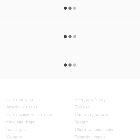
Каталог
Клієнтам
Електрогітари
Вхід до кабінету
Акустичні гітари
Про нас
Електроакустичні гітари
Оплата і доставка
Класичні гітари
Кредит
Бас-гітари
Обмін та повернення
Укулеле
Гарантія і сервіс