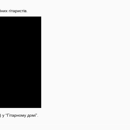
них гітаристів.
у “Гітарному домі”.