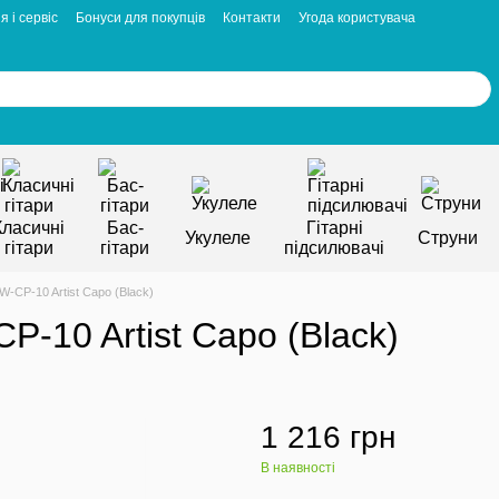
я і сервіс
Бонуси для покупців
Контакти
Угода користувача
Класичні
Бас-
Гітарні
Укулеле
Струни
гітари
гітари
підсилювачі
CP-10 Artist Capo (Black)
-10 Artist Capo (Black)
1 216 грн
В наявності