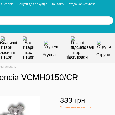
я і сервіс
Бонуси для покупців
Контакти
Угода користувача
Класичні
Бас-
Гітарні
Укулеле
Струни
гітари
гітари
підсилювачі
 VCMH0150/CR
alencia VCMH0150/CR
333 грн
Уточнюйте наявність