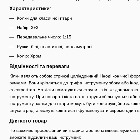
Характеристики:
Колки для класичної гітари
Набір: 3+3
Передавальне число: 1:15
Ручки: білі, пластикові, перламутрові
Колір: Хром
Відмінності та переваги
Кілки являють собою стрижні циліндричний і іноді конічної фор
ручками. Вони кріпляться до грифа інструменту збоку або іноді 
електрогітар. На кілки намотуються струни і з їх же допомогою
інструменту. При повороті кілка натяг струни збільшується або 
інструменту, колки для гітари можуть бути конструкційно закріпл
штуки в ряд, а можуть кріпитися і функціонувати окремо один в
Для кого товар
Не важливо професійний ви гітарист або початківець музикант,
зможете підсилити ваш інструмент.