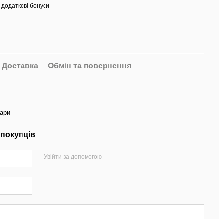
 додаткові бонуси
Доставка
Обмін та повернення
тари
 покупців
Увійти за допомогою