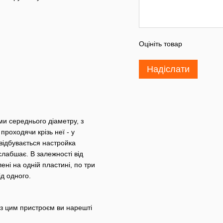
Оцініть товар
Надіслати
ми середнього діаметру, з
проходячи крізь неї - у
 відбувається настройка
слабшає. В залежності від
ені на одній пластині, по три
ід одного.
 з цим пристроєм ви нарешті