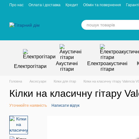
Перейти к основному контенту
Про нас
Оплата і доставка
Кредит
Обмін та повернення
Гаранті
Відгуки про магазин
Вакансії
Статті
Акустичні
Електроакустичні
Електрогітари
гітари
гітари
Головна
Аксесуари
Кілки для гітар
Кілки на класичну гітару Valencia
Кілки на класичну гітару V
Уточнюйте наявність
Написати відгук