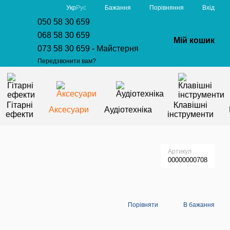
Порівняння
Укр
Рус
Бажання
Вхід
050 58 30 659
068 58 30 659
Мій кошик
073 58 30 659 - Майстерня
Передзвонити вам?
Гітарні
Клавішні
Аксесуари
Аудіотехніка
ефекти
інструменти
Артикул
00000000708
Порівняти
В бажання