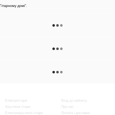
Гітарному домі”.
Каталог
Клієнтам
Електрогітари
Вхід до кабінету
Акустичні гітари
Про нас
Електроакустичні гітари
Оплата і доставка