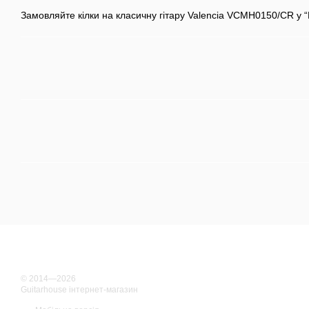
Замовляйте кілки на класичну гітару Valencia VCMH0150/CR у “
© 2014—2026
Guitarhouse інтернет-магазин