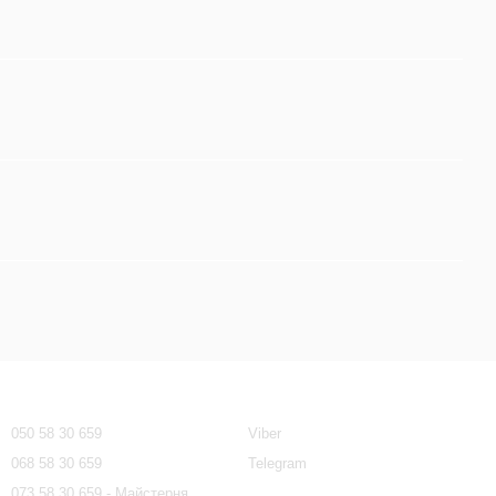
Контактна інформація
050 58 30 659
Viber
068 58 30 659
Telegram
073 58 30 659 - Майстерня