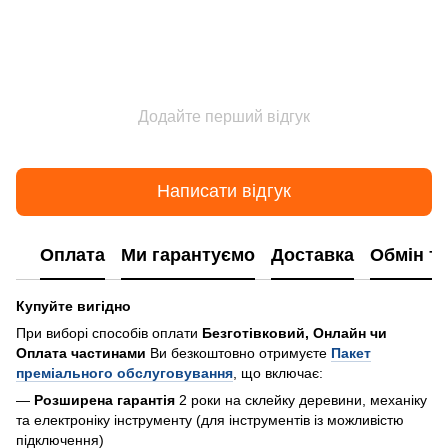
Додайте перший відгук
Написати відгук
Оплата
Ми гарантуємо
Доставка
Обмін т
Купуйте вигідно
При виборі способів оплати
Безготівковий, Онлайн чи
Оплата частинами
Ви безкоштовно отримуєте
Пакет
преміального обслуговування
, що включає:
—
Розширена гарантія
2 роки на склейку деревини, механіку
та електроніку інструменту (для інструментів із можливістю
підключення)