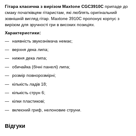
Гітара класична з вирізом Maxtone CGC3910C
припаде до
смаку початківцям гітаристам, які люблять оригінальний
зовнішній вигляд гітар. Maxtone 3910C пропонує корпус з
вирізом для зручності гри в високих позиціях.
Характеристики:
наявність звукознімача немає;
верхня дека липа;
нижня дека липа;
обичайка (бічні панелі) липа;
розмір повнорозмірні;
кількість ладів 18;
кількість струн 6;
кілки пластикові;
вклеєний гриф, нелоновие струни.
Відгуки