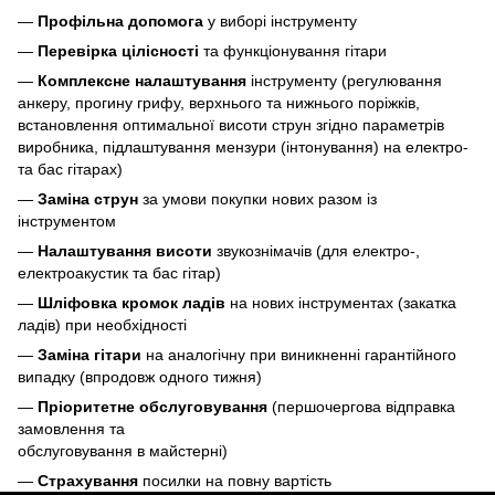
—
Профільна допомога
у виборі інструменту
—
Перевірка цілісності
та функціонування гітари
—
Комплексне налаштування
інструменту (регулювання
анкеру, прогину грифу, верхнього та нижнього поріжків,
встановлення оптимальної висоти струн згідно параметрів
виробника, підлаштування мензури (інтонування) на електро-
та бас гітарах)
—
Заміна струн
за умови покупки нових разом із
інструментом
—
Налаштування висоти
звукознімачів (для електро-,
електроакустик та бас гітар)
—
Шліфовка кромок ладів
на нових інструментах (закатка
ладів) при необхідності
—
Заміна гітари
на аналогічну при виникненні гарантійного
випадку (впродовж одного тижня)
—
Пріоритетне обслуговування
(першочергова відправка
замовлення та
обслуговування в майстерні)
—
Страхування
посилки на повну вартість