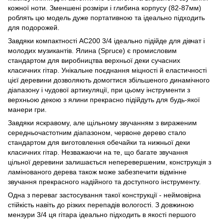
кожної ноти. Зменшені розміри і глибина корпусу (82-87мм)
роблять цю модель дуже портативною та ідеально підходить
для подорожей.
Завдяки компактності AC200 3/4 ідеально підійде для дівчат і
молодих музикантів. Ялина (Spruce) є промисловим
стандартом для виробництва верхньої деки сучасних
класичних гітар. Унікальне поєднання міцності й еластичності
цієї деревини дозволяють домогтися збільшеного динамічного
діапазону і чудової артикуляції, при цьому інструменти з
верхньою декою з ялини прекрасно підійдуть для будь-якої
манери гри.
Завдяки яскравому, але щільному звучанням з вираженим
середньочастотним діапазоном, червоне дерево стало
стандартом для виготовлення обечайки та нижньої деки
класичних гітар. Незважаючи на те, що багате звучання
цільної деревини залишається неперевершеним, конструкція з
ламінованого дерева також може забезпечити відмінне
звучання прекрасного надійного та доступного інструменту.
Одна з переваг застосування такої конструкції - неймовірна
стійкість навіть до різких перепадів вологості. З довжиною
мензури 3/4 ця гітара ідеально підходить в якості першого