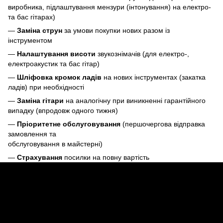
виробника, підлаштування мензури (інтонування) на електро-
та бас гітарах)
—
Заміна струн
за умови покупки нових разом із
інструментом
—
Налаштування висоти
звукознімачів (для електро-,
електроакустик та бас гітар)
—
Шліфовка кромок ладів
на нових інструментах (закатка
ладів) при необхідності
—
Заміна гітари
на аналогічну при виникненні гарантійного
випадку (впродовж одного тижня)
—
Пріоритетне обслуговування
(першочергова відправка
замовлення та
обслуговування в майстерні)
—
Страхування
посилки на повну вартість