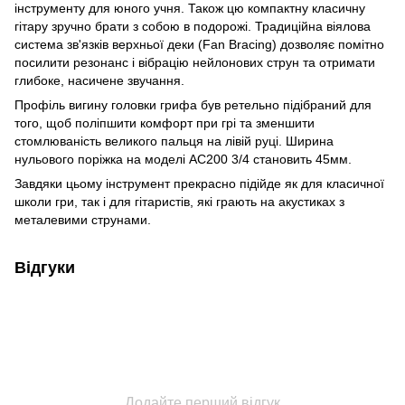
інструменту для юного учня. Також цю компактну класичну
гітару зручно брати з собою в подорожі. Традиційна віялова
система зв'язків верхньої деки (Fan Bracing) дозволяє помітно
посилити резонанс і вібрацію нейлонових струн та отримати
глибоке, насичене звучання.
Профіль вигину головки грифа був ретельно підібраний для
того, щоб поліпшити комфорт при грі та зменшити
стомлюваність великого пальця на лівій руці. Ширина
нульового поріжка на моделі AC200 3/4 становить 45мм.
Завдяки цьому інструмент прекрасно підійде як для класичної
школи гри, так і для гітаристів, які грають на акустиках з
металевими струнами.
Відгуки
Додайте перший відгук