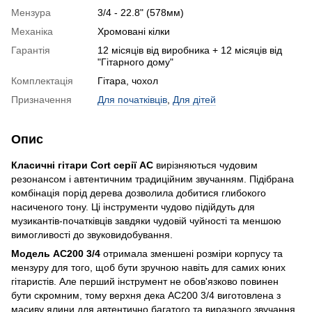
Мензура
3/4 - 22.8" (578мм)
Механіка
Хромовані кілки
Гарантія
12 місяців від виробника + 12 місяців від
"Гітарного дому"
Комплектація
Гітара, чохол
Призначення
Для початківців
,
Для дітей
Опис
Класичні гітари Cort серії AC
вирізняються чудовим
резонансом і автентичним традиційним звучанням. Підібрана
комбінація порід дерева дозволила добитися глибокого
насиченого тону. Ці інструменти чудово підійдуть для
музикантів-початківців завдяки чудовій чуйності та меншою
вимогливості до звуковидобування.
Модель AC200 3/4
отримала зменшені розміри корпусу та
мензуру для того, щоб бути зручною навіть для самих юних
гітаристів. Але перший інструмент не обов'язково повинен
бути скромним, тому верхня дека AC200 3/4 виготовлена з
масиву ялини для автентично багатого та виразного звучання