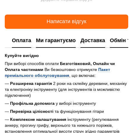
Написати відгук
Оплата
Ми гарантуємо
Доставка
Обмін т
Купуйте вигідно
При виборі способів оплати
Безготівковий, Онлайн чи
Оплата частинами
Ви безкоштовно отримуєте
Пакет
преміального обслуговування
, що включає:
—
Розширена гарантія
2 роки на склейку деревини, механіку
та електроніку інструменту (для інструментів із можливістю
підключення)
—
Профільна допомога
у виборі інструменту
—
Перевірка цілісності
та функціонування гітари
—
Комплексне налаштування
інструменту (регулювання
анкеру, прогину грифу, верхнього та нижнього поріжків,
встановлення оптимальної висоти струн згідно параметрів