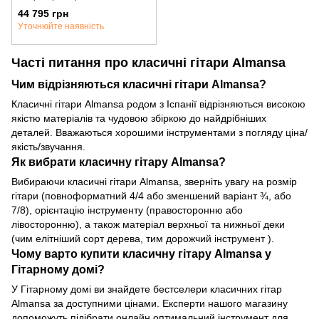
44 795 грн
Уточнюйте наявність
Часті питання про класичні гітари Almansa
Чим відрізняються класичні гітари Almansa?
Класичні гітари Almansa родом з Іспанії відрізняються високою
якістю матеріалів та чудовою збіркою до найдрібніших
деталей. Вважаються хорошими інструментами з погляду ціна/
якість/звучання.
Як вибрати класичну гітару Almansa?
Вибираючи класичні гітари Almansa, зверніть увагу на розмір
гітари (повноформатний 4/4 або зменшений варіант ¾, або
7/8), орієнтацію інструменту (правосторонню або
лівосторонню), а також матеріал верхньої та нижньої деки
(чим елітніший сорт дерева, тим дорожчий інструмент ).
Чому варто купити класичну гітару Almansa у
Гітарному домі?
У Гітарному домі ви знайдете бестселери класичних гітар
Almansa за доступними цінами. Експерти нашого магазину
допоможуть підібрати онлайн оптимальний інструмент для