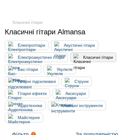
Класичні гітари
Класичні гітари Almansa
Електрогітари
Акустичні гітари
Електроакустичні гітари
Класичні гітари
Бас-гітари
Укулеле
Гітарні підсилювачі
Струни
Гітарні ефекти
Аксесуари
Аудіотехніка
Клавішні інструменти
Майстерня
Фільтр
За популярністю
1