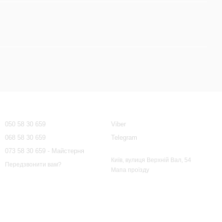
Контактна інформація
050 58 30 659
Viber
068 58 30 659
Telegram
073 58 30 659 - Майстерня
Київ, вулиця Верхній Вал, 54
Передзвонити вам?
Мапа проїзду