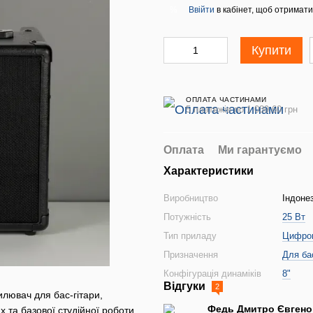
Ввійти
в кабінет, щоб отримати
%
Купити
ОПЛАТА ЧАСТИНАМИ
5 платежів по 1 039.60 грн
Оплата
Ми гарантуємо
Характеристики
Виробництво
Індонез
Потужність
25 Вт
Тип приладу
Цифро
Призначення
Для бас
Конфігурація динаміків
8"
Відгуки
2
лювач для бас-гітари,
Федь Дмитро Євген
 та базової студійної роботи.