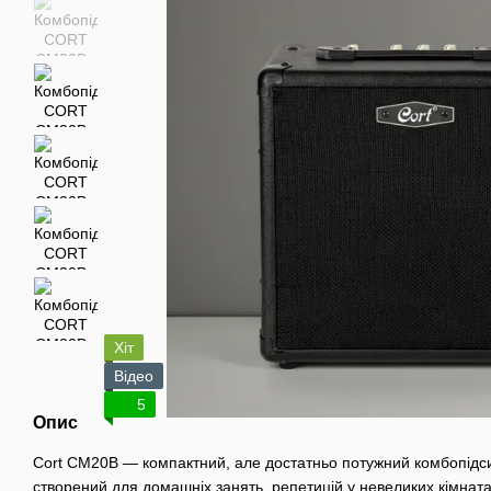
Хіт
Відео
5
Опис
Cort CM20B — компактний, але достатньо потужний комбопідси
створений для домашніх занять, репетицій у невеликих кімнатах