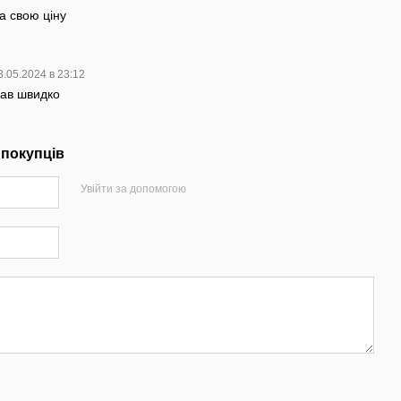
а свою ціну
3.05.2024 в 23:12
хав швидко
 покупців
Увійти за допомогою