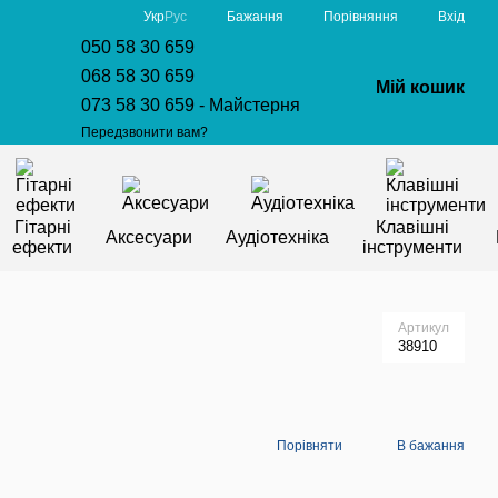
Порівняння
Укр
Рус
Бажання
Вхід
050 58 30 659
068 58 30 659
Мій кошик
073 58 30 659 - Майстерня
Передзвонити вам?
Гітарні
Клавішні
Аксесуари
Аудіотехніка
ефекти
інструменти
Артикул
38910
Порівняти
В бажання