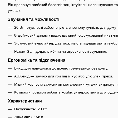
Він пропонує глибокий басовий тон, інтуїтивні налаштування та
умовах.
Звучання та можливості
20 Вт потужності забезпечують впевнену гучність для дому 
8-дюймовий динамік видає щільний, сфокусований низ і чітк
3-смуговий еквалайзер дає можливість підлаштувати тембр 
Режим Gain додає глибини чи агресивності звучанню.
Ергономіка та підключення
Вихід для навушників дозволяє тренуватися без шуму.
AUX-вхід — зручно для гри під мінус або улюблені треки.
Міцний корпус із захисними металевими кутами витримує ч
Компактні розміри роблять комбік універсальним для будь-
Характеристики
Потужність:
20 Вт
Динамік:
8" (4Ω)