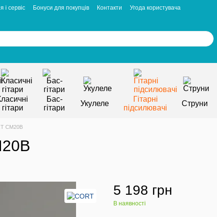
я і сервіс
Бонуси для покупців
Контакти
Угода користувача
Класичні
Бас-
Гітарні
Укулеле
Струни
гітари
гітари
підсилювачі
RT CM20B
M20B
5 198 грн
В наявності