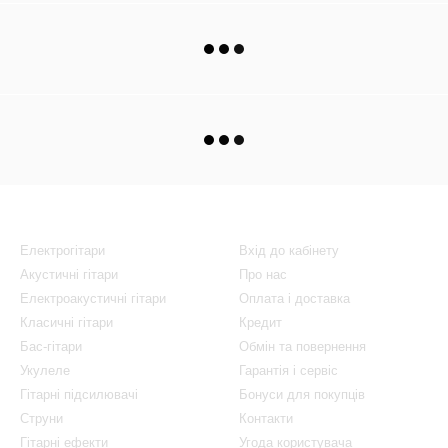
Каталог
Клієнтам
Електрогітари
Вхід до кабінету
Акустичні гітари
Про нас
Електроакустичні гітари
Оплата і доставка
Класичні гітари
Кредит
Бас-гітари
Обмін та повернення
Укулеле
Гарантія і сервіс
Гітарні підсилювачі
Бонуси для покупців
Струни
Контакти
Гітарні ефекти
Угода користувача