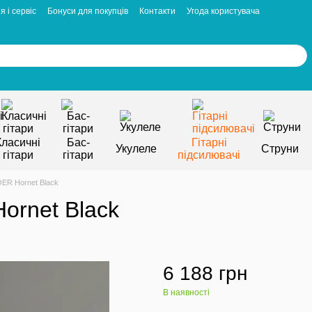
я і сервіс
Бонуси для покупців
Контакти
Угода користувача
Класичні
Бас-
Гітарні
Укулеле
Струни
гітари
гітари
підсилювачі
ER Hornet Black
rnet Black
6 188 грн
В наявності