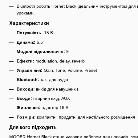
Bluetooth робить Hornet Black ідеальним інструментом для
уроками.
Характеристики
Потужність:
15 Вт
Динамік:
6.5"
Моделі підсилювачів:
9
Ефекти:
modulation, delay, reverb
Управління:
Gain, Tone, Volume, Preset
Bluetooth:
так, для аудіо
Виходи:
вихід для навушників
Входи:
гітарний вхід, AUX
Живлення:
адаптер 18 В
Розміри:
компактні, придатні для настільного розміщення
Для кого підходить
MOOER Hornet Black стане чудовим вибором для новачків, домаш