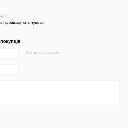
14:39
ої гроші,звучить чудово
 покупців
Увійти за допомогою