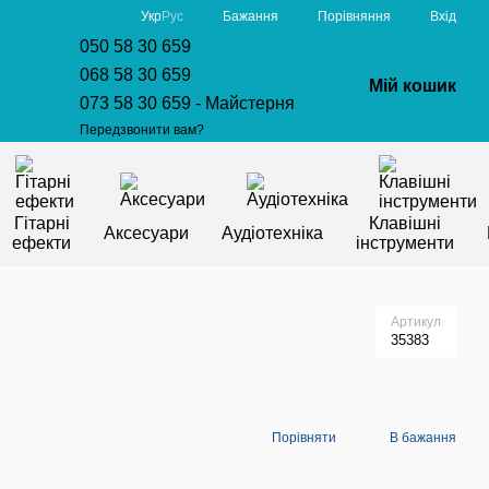
Порівняння
Укр
Рус
Бажання
Вхід
050 58 30 659
068 58 30 659
Мій кошик
073 58 30 659 - Майстерня
Передзвонити вам?
Гітарні
Клавішні
Аксесуари
Аудіотехніка
ефекти
інструменти
Артикул
35383
Порівняти
В бажання