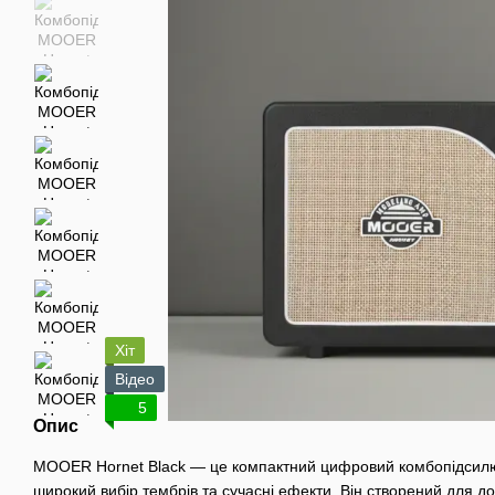
Хіт
Відео
5
Опис
MOOER Hornet Black — це компактний цифровий комбопідсилюв
широкий вибір тембрів та сучасні ефекти. Він створений для до