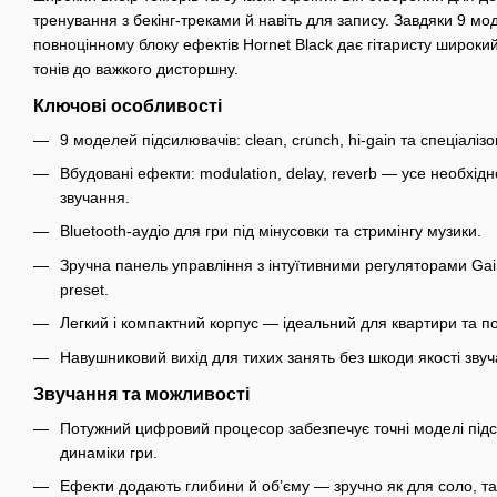
тренування з бекінг-треками й навіть для запису. Завдяки 9 мо
повноцінному блоку ефектів Hornet Black дає гітаристу широкий
тонів до важкого дисторшну.
Ключові особливості
9 моделей підсилювачів: clean, crunch, hi-gain та спеціаліз
Вбудовані ефекти: modulation, delay, reverb — усе необхі
звучання.
Bluetooth-аудіо для гри під мінусовки та стримінгу музики.
Зручна панель управління з інтуїтивними регуляторами Gai
preset.
Легкий і компактний корпус — ідеальний для квартири та п
Навушниковий вихід для тихих занять без шкоди якості звуч
Звучання та можливості
Потужний цифровий процесор забезпечує точні моделі під
динаміки гри.
Ефекти додають глибини й об’єму — зручно як для соло, та