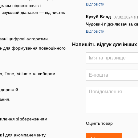
Відповісти
делям підсилювачів і
 звуковий діапазон — від чистих
Кузуб Влад
07.02.2024 в 
Чудовий підсилювач за св
Відповісти
овані цифрові алгоритми.
Напишіть відгук для інших
дне для формування повноцінного
n, Tone, Volume та вибором
одорожей.
ання.
силення зі збереженням
Оцініть товар
к і для акомпанементу.