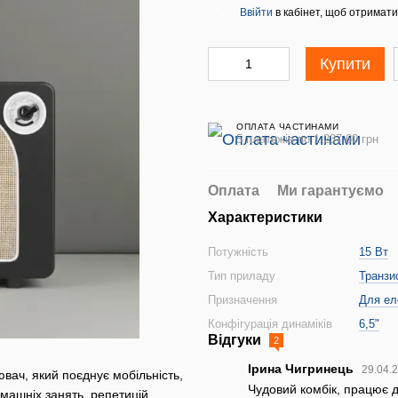
Ввійти
в кабінет, щоб отримати
%
Купити
ОПЛАТА ЧАСТИНАМИ
5 платежів по 1 237.60 грн
Оплата
Ми гарантуємо
Характеристики
Потужність
15 Вт
Тип приладу
Транзи
Призначення
Для ел
Конфігурація динаміків
6,5"
Відгуки
2
Ірина Чигринець
29.04.
ач, який поєднує мобільність,
Чудовий комбік, працює д
машніх занять, репетицій,