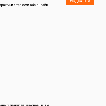
Надіслати
 практики з треками або онлайн-
ніх гітаристів, виконавців, які