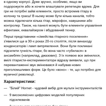
в одному корпусі. Дуже зручно, особливо, якщо ви
подорожуєте або ж хочете влаштувати репетицію вдома. Для
гри не потрібні зайві елементи, просто встромив гітару в
колонку та граєш! В ньому може бути кілька каналів, тобто
можна підключати кілька гітар, мікрофон, навушники або
контролер. Також, на панелі можуть бути елементи управління
ефектами, еквалайзером і вбудований тюнер.
Перші представники «сімейства гітарного посилення»
з'явилися ще в 30-х роках 20-го століття, після винаходу
конденсаторів і ламп випрямлення. Вони були покликані
підсилити гучність гітари, бо вона часто «губилася» в
ансамблях (наприклад, джазових). З їх появою все змінилося,
вмілі гітаристи-експериментатори відразу виявили, що при
перевантаженні звук змінювався й набував нових
приголомшливих форм. Це було «воно» - те, що потрібно для
музичної революції.
Характеристики:
"Білий" Hornet - чудовий вибір для мульти інструменталістів
9 високоякісних цифрових моделей популярних
підсилювачів