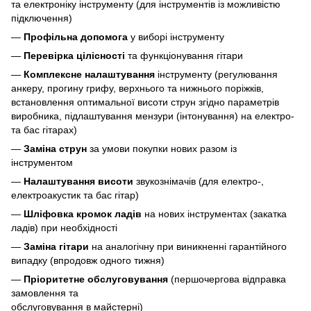
та електроніку інструменту (для інструментів із можливістю
підключення)
—
Профільна допомога
у виборі інструменту
—
Перевірка цілісності
та функціонування гітари
—
Комплексне налаштування
інструменту (регулювання
анкеру, прогину грифу, верхнього та нижнього поріжків,
встановлення оптимальної висоти струн згідно параметрів
виробника, підлаштування мензури (інтонування) на електро-
та бас гітарах)
—
Заміна струн
за умови покупки нових разом із
інструментом
—
Налаштування висоти
звукознімачів (для електро-,
електроакустик та бас гітар)
—
Шліфовка кромок ладів
на нових інструментах (закатка
ладів) при необхідності
—
Заміна гітари
на аналогічну при виникненні гарантійного
випадку (впродовж одного тижня)
—
Пріоритетне обслуговування
(першочергова відправка
замовлення та
обслуговування в майстерні)