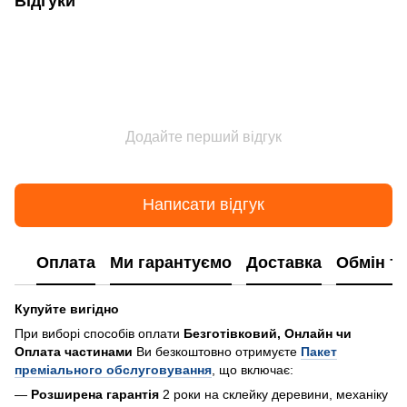
Відгуки
Додайте перший відгук
Написати відгук
Оплата
Ми гарантуємо
Доставка
Обмін т
Купуйте вигідно
При виборі способів оплати
Безготівковий, Онлайн чи
Оплата частинами
Ви безкоштовно отримуєте
Пакет
преміального обслуговування
, що включає:
—
Розширена гарантія
2 роки на склейку деревини, механіку