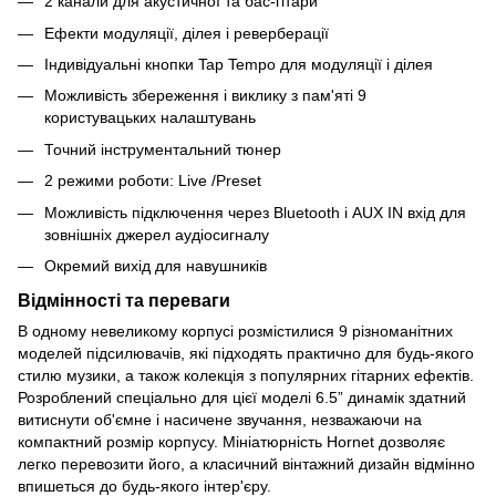
2 канали для акустичної та бас-гітари
Ефекти модуляції, ділея і реверберації
Індивідуальні кнопки Tap Tempo для модуляції і ділея
Можливість збереження і виклику з пам'яті 9
користувацьких налаштувань
Точний інструментальний тюнер
2 режими роботи: Live /Preset
Можливість підключення через Bluetooth і AUX IN вхід для
зовнішніх джерел аудіосигналу
Окремий вихід для навушників
Відмінності та переваги
В одному невеликому корпусі розмістилися 9 різноманітних
моделей підсилювачів, які підходять практично для будь-якого
стилю музики, а також колекція з популярних гітарних ефектів.
Розроблений спеціально для цієї моделі 6.5” динамік здатний
витиснути об'ємне і насичене звучання, незважаючи на
компактний розмір корпусу. Мініатюрність Hornet дозволяє
легко перевозити його, а класичний вінтажний дизайн відмінно
впишеться до будь-якого інтер'єру.