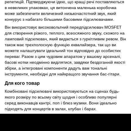
репетицій. Підтверджуючи ідею, що кращі речі поставляються
в невеликих упаковках, ця витончена маленька коробочка
може забезпечити величезний низькочастотний звук, який
конкурує з набагато більшими басовими підсилювачами.
Він використовує високовольтний передпідсилювач MOSFET
для створення різкого, теплого, всеосяжного звуку, схожого на
ламповий підсилювач, який видається з гуркітливим ревом. Він
також має трехполосную функцію еквалайзера, так що ви
можете налаштувати ідеальний тон відповідно до особистих
переваг. Разом з цим чудовим апаратом у вашому арсеналі,
басові нотки неодмінно виділятися, завдяки бездоганній якості
збірки, а інтегровані компоненти дадуть вам тональні
інструменти, необхідні для найкращого звучання бас-гітари.
Для кого товар
Комбіновані підсилювачі використовуються на сценах будь-
якого розміру по всьому світу щодня і особливо популярні
серед виконавців кантрі, поп і блюз музики. Вони ідеально
підходять для концертів в залах, клубах і барах.