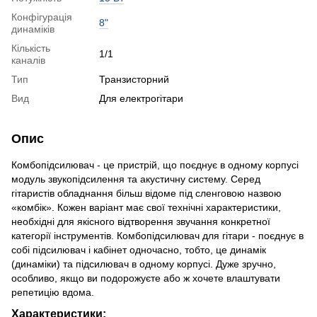
Конфігурація
8"
динаміків
Кількість
1/1
каналів
Тип
Транзисторний
Вид
Для електрогітари
Опис
Комбопідсилювач - це пристрій, що поєднує в одному корпусі
модуль звукопідсилення та акустичну систему. Серед
гітаристів обладнання більш відоме під сленговою назвою
«комбік». Кожен варіант має свої технічні характеристики,
необхідні для якісного відтворення звучання конкретної
категорії інструментів. Комбопідсилювач для гітари - поєднує в
собі підсилювач і кабінет одночасно, тобто, це динамік
(динаміки) та підсилювач в одному корпусі. Дуже зручно,
особливо, якщо ви подорожуєте або ж хочете влаштувати
репетицію вдома.
Характеристики: