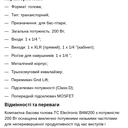
Формат: голова;
Тип: транзисторний;
Призначення: для бас-гітари;
Загальна потужність: 200 Вт;
Входи: 1 x 1/4 ";
Виходи: 1 x XLR (прямий), 1 x 1/4 "(кабінет);
Роз'єм для навушників: 1 x 1/4 ";
Металічний корпус;
Трьохсмуговий еквалайзер;
Перемикач Gnd Lift;
Підсилювач потужності (Class-D);
Попередній підсилювач MOSFET.
Відмінності та переваги
Компактна басова голова TC Electronic BAM200
з потужністю
200 Вт оснащена виключно потужними низькими частотами
для неперевершеної продуктивності під час виступів і