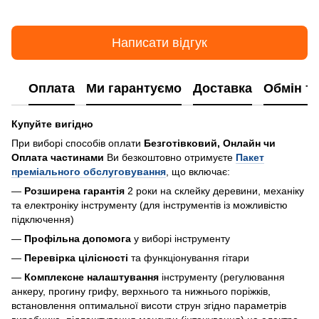
Написати відгук
Оплата
Ми гарантуємо
Доставка
Обмін т
Купуйте вигідно
При виборі способів оплати
Безготівковий, Онлайн чи
Оплата частинами
Ви безкоштовно отримуєте
Пакет
преміального обслуговування
, що включає:
—
Розширена гарантія
2 роки на склейку деревини, механіку
та електроніку інструменту (для інструментів із можливістю
підключення)
—
Профільна допомога
у виборі інструменту
—
Перевірка цілісності
та функціонування гітари
—
Комплексне налаштування
інструменту (регулювання
анкеру, прогину грифу, верхнього та нижнього поріжків,
встановлення оптимальної висоти струн згідно параметрів