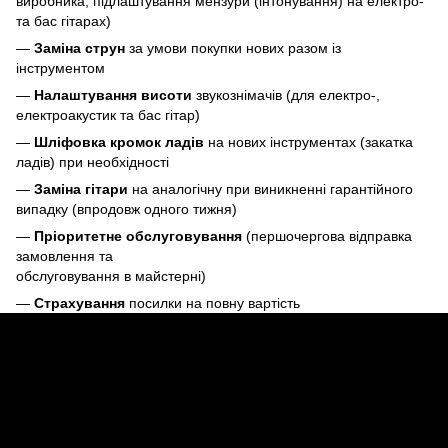
виробника, підлаштування мензури (інтонування) на електро-
та бас гітарах)
—
Заміна струн
за умови покупки нових разом із
інструментом
—
Налаштування висоти
звукознімачів (для електро-,
електроакустик та бас гітар)
—
Шліфовка кромок ладів
на нових інструментах (закатка
ладів) при необхідності
—
Заміна гітари
на аналогічну при виникненні гарантійного
випадку (впродовж одного тижня)
—
Пріоритетне обслуговування
(першочергова відправка
замовлення та
обслуговування в майстерні)
—
Страхування
посилки на повну вартість