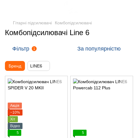
Гітарні підсилювачі
Комбопідсилювачі
Комбопідсилювачі Line 6
Фільтр
За популярністю
1
Бренд
LINE6
Акція
−10%
Хіт
Відео
5
5