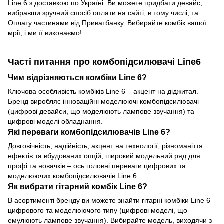
Line 6 з доставкою по Україні. Ви можете придбати девайс,
вибравши зручний спосіб оплати на сайті, в тому числі, та
Оплату частинами від Приватбанку. Вибирайте комбік вашої
мрії, і ми її виконаємо!
Часті питання про комбопідсилювачі Line6
Чим відрізняються комбіки Line 6?
Ключова особливість комбіків Line 6 – акцент на діджитал.
Бренд виробляє інноваційні моделюючі комбопідсилювачі
(цифрові девайси, що моделюють лампове звучання) та
цифрові моделі обладнання.
Які переваги комбопідсилювачів Line 6?
Довговічність, надійність, акцент на технології, різноманіття
ефектів та вбудованих опцій, широкий модельний ряд для
профі та новачків – ось головні переваги цифрових та
моделюючих комбопідсилювачів Line 6.
Як вибрати гітарний комбік Line 6?
В асортименті бренду ви можете знайти гітарні комбіки Line 6
цифрового та моделюючого типу (цифрові моделі, що
емулюють лампове звучання). Вибирайте модель, виходячи з