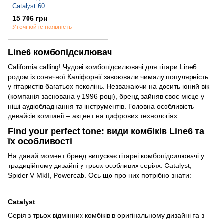
Catalyst 60
15 706 грн
Уточнюйте наявність
Line6 комбопідсилювач
California calling! Чудові комбопідсилювачі для гітари Line6
родом із сонячної Каліфорнії завоювали чималу популярність
у гітаристів багатьох поколінь. Незважаючи на досить юний вік
(компанія заснована у 1996 році), бренд зайняв своє місце у
ніші аудіобладнання та інструментів. Головна особливість
девайсів компанії – акцент на цифрових технологіях.
Find your perfect tone: види комбіків Line6 та
їх особливості
На даний момент бренд випускає гітарні комбопідсилювачі у
традиційному дизайні у трьох особливих серіях: Catalyst,
Spider V MkII, Powercab. Ось що про них потрібно знати:
Catalyst
Серія з трьох відмінних комбіків в оригінальному дизайні та з