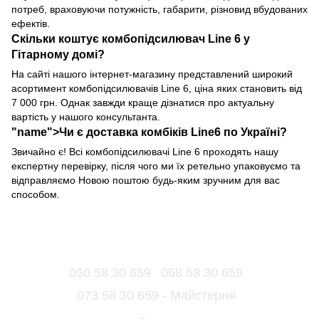
потреб, враховуючи потужність, габарити, різновид вбудованих
ефектів.
Скільки коштує комбопідсилювач Line 6 у
Гітарному домі?
На сайті нашого інтернет-магазину представлений широкий
асортимент комбопідсилювачів Line 6, ціна яких становить від
7 000 грн. Однак завжди краще дізнатися про актуальну
вартість у нашого консультанта.
"name">Чи є доставка комбіків Line6 по Україні?
Звичайно є! Всі комбопідсилювачі Line 6 проходять нашу
експертну перевірку, після чого ми їх ретельно упаковуємо та
відправляємо Новою поштою будь-яким зручним для вас
способом.
050 58 30 659
068 58 30 659
073 58 30 659 - Майстерня