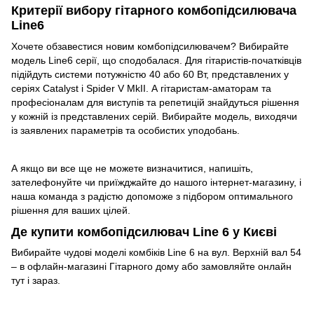
Критерії вибору гітарного комбопідсилювача
Line6
Хочете обзавестися новим комбопідсилювачем? Вибирайте
модель Line6 серії, що сподобалася. Для гітаристів-початківців
підійдуть системи потужністю 40 або 60 Вт, представлених у
серіях Catalyst і Spider V MkII. А гітаристам-аматорам та
професіоналам для виступів та репетицій знайдуться рішення
у кожній із представлених серій. Вибирайте модель, виходячи
із заявлених параметрів та особистих уподобань.
А якщо ви все ще не можете визначитися, напишіть,
зателефонуйте чи приїжджайте до нашого інтернет-магазину, і
наша команда з радістю допоможе з підбором оптимального
рішення для ваших цілей.
Де купити комбопідсилювач Line 6 у Києві
Вибирайте чудові моделі комбіків Line 6 на вул. Верхній вал 54
– в офлайн-магазині Гітарного дому або замовляйте онлайн
тут і зараз.