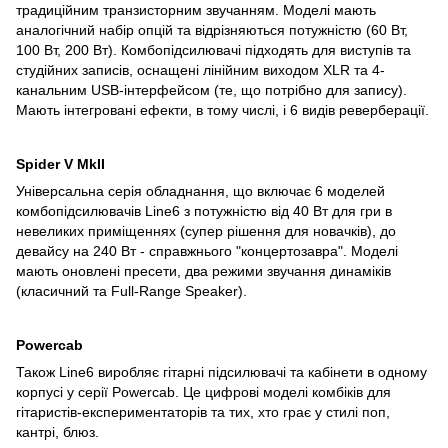
традиційним транзисторним звучанням. Моделі мають
аналогічний набір опцій та відрізняються потужністю (60 Вт,
100 Вт, 200 Вт). Комбопідсилювачі підходять для виступів та
студійних записів, оснащені лінійним виходом XLR та 4-
канальним USB-інтерфейсом (те, що потрібно для запису).
Мають інтегровані ефекти, в тому числі, і 6 видів реверберації.
Spider V MkII
Універсальна серія обладнання, що включає 6 моделей
комбопідсилювачів Line6 з потужністю від 40 Вт для гри в
невеликих приміщеннях (супер рішення для новачків), до
девайсу на 240 Вт - справжнього "концертозавра". Моделі
мають оновлені пресети, два режими звучання динаміків
(класичний та Full-Range Speaker).
Powercab
Також Line6 виробляє гітарні підсилювачі та кабінети в одному
корпусі у серії Powercab. Це цифрові моделі комбіків для
гітаристів-експериментаторів та тих, хто грає у стилі поп,
кантрі, блюз.