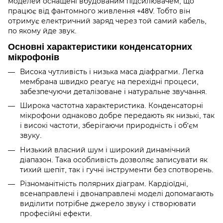
моделей оснащені вбудованим підсилювачем, що
працює від фантомного живлення +48V. Тобто він
отримує електричний заряд через той самий кабель,
по якому йде звук.
Основні характеристики конденсаторних
мікрофонів
Висока чутливість і низька маса діафрагми. Легка
мембрана швидко реагує на перехідні процеси,
забезпечуючи деталізоване і натуральне звучання.
Широка частотна характеристика. Конденсаторні
мікрофони однаково добре передають як низькі, так
і високі частоти, зберігаючи природність і об'єм
звуку.
Низький власний шум і широкий динамічний
діапазон. Така особливість дозволяє записувати як
тихий шепіт, так і гучні інструменти без спотворень.
Різноманітність полярних діаграм. Кардіоїдні,
всенаправлені і двонаправлені моделі допомагають
виділити потрібне джерело звуку і створювати
професійні ефекти.