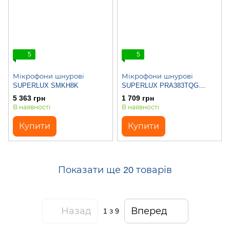
5
5
Мікрофони шнурові
Мікрофони шнурові
SUPERLUX SMKH8K
SUPERLUX PRA383TQG
(WB383)
5 363 грн
1 709 грн
В наявності
В наявності
Купити
Купити
Показати ще 20 товарів
Назад
Вперед
1
з 9