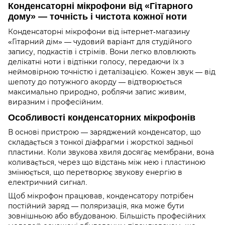
Конденсаторні мікрофони від «Гітарного
дому» — точність і чистота кожної ноти
Конденсаторні мікрофони від інтернет-магазину
«Гітарний дім» — чудовий варіант для студійного
запису, подкастів і стрімів. Вони легко вловлюють
делікатні ноти і відтінки голосу, передаючи їх з
неймовірною точністю і деталізацією. Кожен звук — від
шепоту до потужного акорду — відтворюється
максимально природно, роблячи запис живим,
виразним і професійним.
Особливості конденсаторних мікрофонів
В основі пристрою — заряджений конденсатор, що
складається з тонкої діафрагми і жорсткої задньої
пластини. Коли звукова хвиля досягає мембрани, вона
коливається, через що відстань між нею і пластиною
змінюється, що перетворює звукову енергію в
електричний сигнал.
Щоб мікрофон працював, конденсатору потрібен
постійний заряд — поляризація, яка може бути
зовнішньою або вбудованою. Більшість професійних