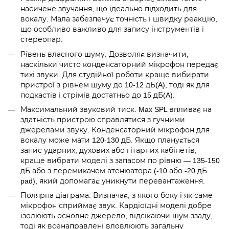
насичене звучання, що ідеально підходить для
вокалу. Мала забезпечує точність і швидку реакцію,
що особливо важливо для запису інструментів і
стереопар.
Рівень власного шуму. Дозволяє визначити,
наскільки чисто конденсаторний мікрофон передає
тихі звуки. Для студійної роботи краще вибирати
пристрої з рівнем шуму до 10-12 дБ(A), тоді як для
подкастів і стрімів достатньо до 15 дБ(A).
Максимальний звуковий тиск. Max SPL впливає на
здатність пристрою справлятися з гучними
джерелами звуку. Конденсаторний мікрофон для
вокалу може мати 120-130 дБ. Якщо планується
запис ударних, духових або гітарних кабінетів,
краще вибрати моделі з запасом по рівню — 135-150
дБ або з перемикачем атенюатора (-10 або -20 дБ
pad), який допомагає уникнути перевантаження.
Полярна діаграма. Визначає, з якого боку і як саме
мікрофон сприймає звук. Кардіоїдні моделі добре
ізолюють основне джерело, відсікаючи шум ззаду,
тоді як всенаправлені вловлюють загальну