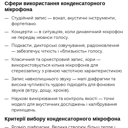
Сфери використання конденсаторного
мікрофона
Студійний запис — вокал, акустичні інструменти,
фортепіано.
Концерти — в ситуаціях, коли динамічний мікрофон
не передає нюанси голосу.
Подкасти, дикторські озвучування, радіомовлення
— забезпечує чіткість і «близькість» голосу.
Класичний та оркестровий запис, хори —
використовується кілька мікрофонів для
стереозапису з рівною частотною характеристикою.
Запис навколишнього звуку — малі діафрагми та
висока чутливість чудово підходять для фонових
звуків (вітру, дощу, кроків).
Наукові вимірювання та контроль якості — точні
моделі для акустичних досліджень і калібрування
приміщень.
Критерії вибору конденсаторного мікрофона
Розмір діафрагми. Велика створює більш тепле і