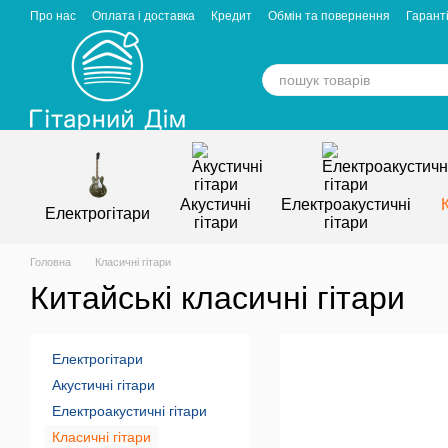
Перейти к основному контенту
Про нас
Оплата і доставка
Кредит
Обмін та повернення
Гаранті
Відгуки про магазин
Вакансії
Статті
Акустичні
Електроакустичні
Електрогітари
гітари
гітари
Головна
Класичні гітари
Китайські класичні гітари
Електрогітари
Акустичні гітари
Електроакустичні гітари
Класичні гітари