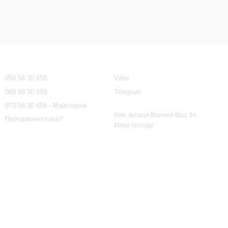
Контактна інформація
050 58 30 659
Viber
068 58 30 659
Telegram
073 58 30 659 - Майстерня
Київ, вулиця Верхній Вал, 54
Передзвонити вам?
Мапа проїзду