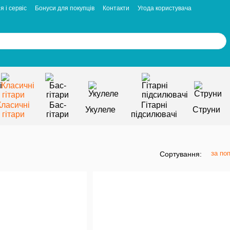
я і сервіс
Бонуси для покупців
Контакти
Угода користувача
Класичні
Бас-
Гітарні
Укулеле
Струни
гітари
гітари
підсилювачі
за по
Сортування: