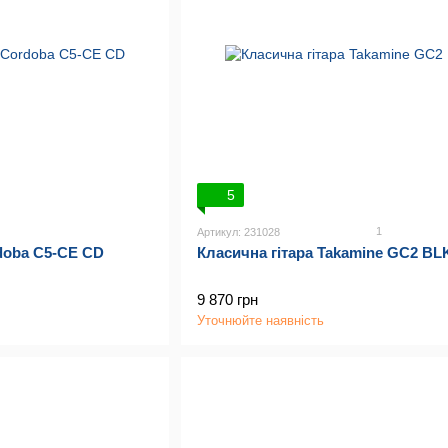
5
1
Артикул: 231028
doba C5-CE CD
Класична гітара Takamine GC2 BL
9 870 грн
Уточнюйте наявність