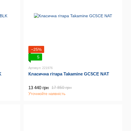
−25%
5
Артикул: 221976
K
Класична гітара Takamine GC5CE NAT
13 440 грн
17 850 грн
Уточнюйте наявність