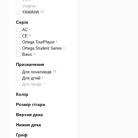
Virginia
0
YAMAHA
24
Серія
AC
1
CE
4
Ortega TourPlayer
1
Ortega Student Series
1
Basic
2
Призначення
Для початківців
18
Для дітей
4
Для профі
0
Колір
Розмір гітари
Верхня дека
Нижня дека
Гриф