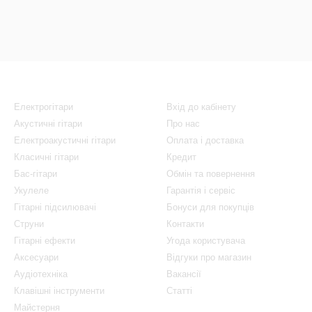
Каталог
Клієнтам
Електрогітари
Вхід до кабінету
Акустичні гітари
Про нас
Електроакустичні гітари
Оплата і доставка
Класичні гітари
Кредит
Бас-гітари
Обмін та повернення
Укулеле
Гарантія і сервіс
Гітарні підсилювачі
Бонуси для покупців
Струни
Контакти
Гітарні ефекти
Угода користувача
Аксесуари
Відгуки про магазин
Аудіотехніка
Вакансії
Клавішні інструменти
Статті
Майстерня