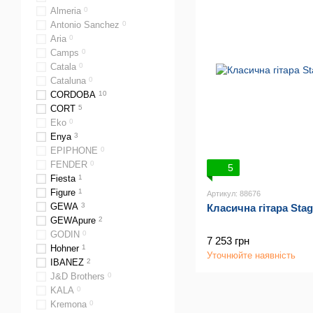
Almeria
0
Antonio Sanchez
0
Aria
0
Camps
0
Catala
0
Cataluna
0
CORDOBA
10
CORT
5
Eko
0
Enya
3
EPIPHONE
0
FENDER
0
5
Fiesta
1
Figure
1
Артикул: 88676
GEWA
3
Класична гітара Stag
GEWApure
2
GODIN
0
7 253 грн
Hohner
1
Уточнюйте наявність
IBANEZ
2
J&D Brothers
0
KALA
0
Kremona
0