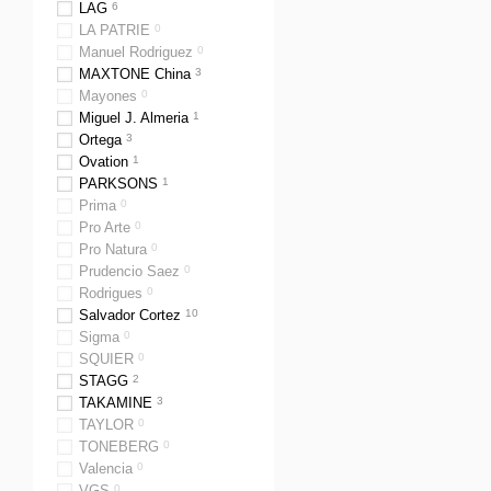
LAG
6
LA PATRIE
0
Manuel Rodriguez
0
MAXTONE China
3
Mayones
0
Miguel J. Almeria
1
Ortega
3
Ovation
1
PARKSONS
1
Prima
0
Pro Arte
0
Pro Natura
0
Prudencio Saez
0
Rodrigues
0
Salvador Cortez
10
Sigma
0
SQUIER
0
STAGG
2
TAKAMINE
3
TAYLOR
0
TONEBERG
0
Valencia
0
VGS
0