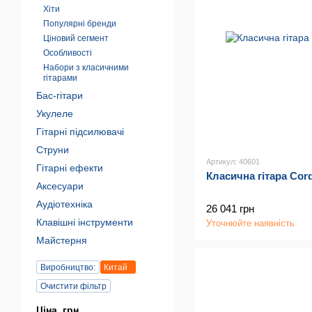
Хіти
Популярні бренди
Ціновий сегмент
Особливості
Набори з класичними
гітарами
Бас-гітари
Укулеле
Гітарні підсилювачі
Струни
Артикул: 40601
Гітарні ефекти
Класична гітара Cor
Аксесуари
Аудіотехніка
26 041 грн
Клавішні інструменти
Уточнюйте наявність
Майстерня
Виробництво:
Китай
Очистити фільтр
Ціна, грн