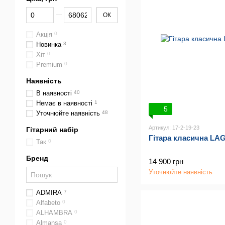
От Ціна, грн
До Ціна, грн
ОК
Акція
0
Новинка
3
Хіт
0
Premium
0
Наявність
В наявності
40
Немає в наявності
1
5
Уточнюйте наявність
48
Артикул: 17-2-19-23
Гітарний набір
Гітара класична LAG
Так
0
Бренд
14 900 грн
Уточнюйте наявність
ADMIRA
7
Alfabeto
0
ALHAMBRA
0
Almansa
0