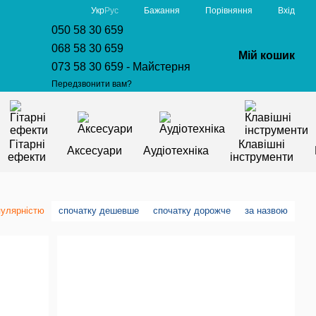
Порівняння
Укр
Рус
Бажання
Вхід
050 58 30 659
068 58 30 659
Мій кошик
073 58 30 659 - Майстерня
Передзвонити вам?
Гітарні
Клавішні
Аксесуари
Аудіотехніка
ефекти
інструменти
пулярністю
спочатку дешевше
спочатку дорожче
за назвою