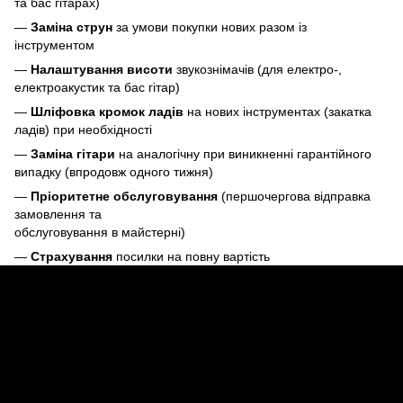
та бас гітарах)
—
Заміна струн
за умови покупки нових разом із
інструментом
—
Налаштування висоти
звукознімачів (для електро-,
електроакустик та бас гітар)
—
Шліфовка кромок ладів
на нових інструментах (закатка
ладів) при необхідності
—
Заміна гітари
на аналогічну при виникненні гарантійного
випадку (впродовж одного тижня)
—
Пріоритетне обслуговування
(першочергова відправка
замовлення та
обслуговування в майстерні)
—
Страхування
посилки на повну вартість