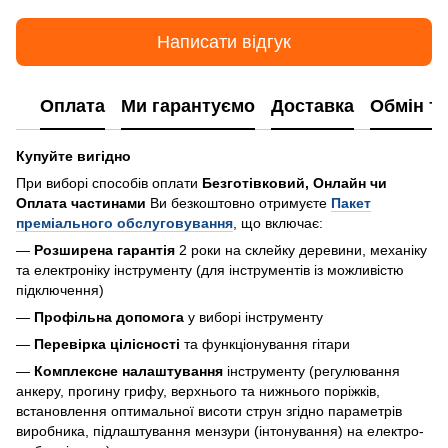
Написати відгук
Оплата
Ми гарантуємо
Доставка
Обмін т
Купуйте вигідно
При виборі способів оплати
Безготівковий, Онлайн чи
Оплата частинами
Ви безкоштовно отримуєте
Пакет
преміального обслуговування
, що включає:
—
Розширена гарантія
2 роки на склейку деревини, механіку
та електроніку інструменту (для інструментів із можливістю
підключення)
—
Профільна допомога
у виборі інструменту
—
Перевірка цілісності
та функціонування гітари
—
Комплексне налаштування
інструменту (регулювання
анкеру, прогину грифу, верхнього та нижнього поріжків,
встановлення оптимальної висоти струн згідно параметрів
виробника, підлаштування мензури (інтонування) на електро-