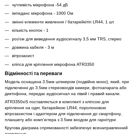
чутливість мікрофона -54 дБ
імпеданс мікрофона - 1000 Ом
змінні елементи живлення / батарейкітіп LR44, 1 шт.
кількість кнопок - 1
роз'єм для виведення аудіосигналу 3,5 мм TRS, стерео
довжина кабеля - 3 м
вітрозахист
кліпса для кріплення мікрофона ATR3350
Відмінності та переваги
Модель оснащена 3.5мм штекером (подвійне моно), який, при
підключенні до 3.5мм стереовходів камери, фотоапарата або
диктофона, передає аудіосигнал на лівий і правий канали.
ATR3350xiS поставляється в комплекті з кліпсою для
кріплення на одяг, батарейкою LR44, поролоновою
вітрозахистом і адаптером для підключення до смартфону,
планшету або комп'ютера з 3.5мм входом для гарнітури.
Кругова діаграма спрямованості забезпечує всенаправленний
охоплення.