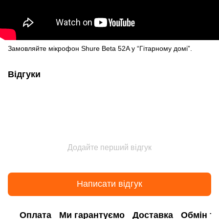
Замовляйте мікрофон Shure Beta 52A у “Гітарному домі”.
Відгуки
Додайте перший відгук
Написати відгук
Оплата
Ми гарантуємо
Доставка
Обмін т