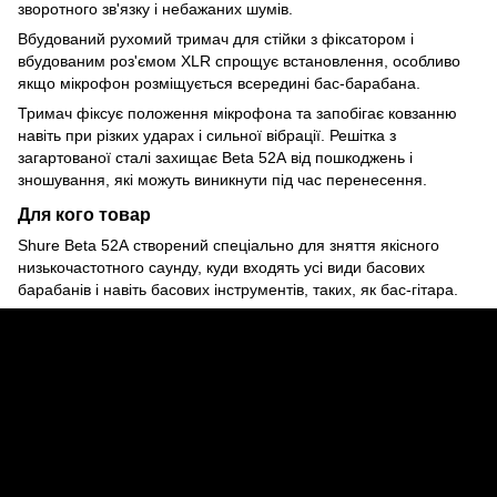
зворотного зв'язку і небажаних шумів.
Вбудований рухомий тримач для стійки з фіксатором і
вбудованим роз'ємом XLR спрощує встановлення, особливо
якщо мікрофон розміщується всередині бас-барабана.
Тримач фіксує положення мікрофона та запобігає ковзанню
навіть при різких ударах і сильної вібрації. Решітка з
загартованої сталі захищає Beta 52A від пошкоджень і
зношування, які можуть виникнути під час перенесення.
Для кого товар
Shure Beta 52A створений спеціально для зняття якісного
низькочастотного саунду, куди входять усi види басових
барабанів і навіть басових інструментів, таких, як бас-гітара.