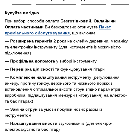
Купуйте вигідно
При виборі способів оплати
Безготівковий, Онлайн чи
Оплата частинами
Ви безкоштовно отримуєте
Пакет
преміального обслуговування
, що включає:
—
Розширена гарантія
2 роки на склейку деревини, механіку
та електроніку інструменту (для інструментів із можливістю
підключення)
—
Профільна допомога
у виборі інструменту
—
Перевірка цілісності
та функціонування гітари
—
Комплексне налаштування
інструменту (регулювання
анкеру, прогину грифу, верхнього та нижнього поріжків,
встановлення оптимальної висоти струн згідно параметрів
виробника, підлаштування мензури (інтонування) на електро-
та бас гітарах)
—
Заміна струн
за умови покупки нових разом із
інструментом
—
Налаштування висоти
звукознімачів (для електро-,
електроакустик та бас гітар)