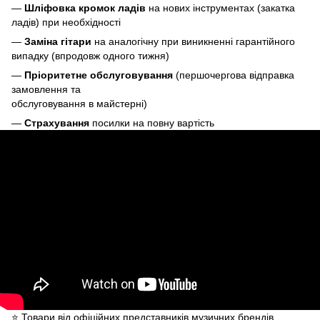
—
Шліфовка кромок ладів
на нових інструментах (закатка
ладів) при необхідності
—
Заміна гітари
на аналогічну при виникненні гарантійного
випадку (впродовж одного тижня)
—
Пріоритетне обслуговування
(першочергова відправка
замовлення та
обслуговування в майстерні)
—
Страхування
посилки на повну вартість
⭐️ Товари від офіційних представників музичних брендів