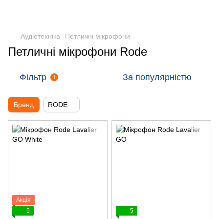
Аудіотехніка
Петличні мікрофони
Петличні мікрофони Rode
Фільтр
За популярністю
1
Бренд
RODE
Акція
5
5