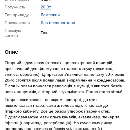
Потужність
20 Вт
Тип приладу
Ламповий
Призначення
Для електрогітари
Преміум
Так
сегмент
Опис
Гітарний підсилювач (голова) - це електронний пристрій,
призначений для формування гітарного звуку (підсилює,
змінює, обробляє). Ці пристрої з'явилися на початку 30-х років
20-го століття після появи ламп випрямлення й конденсаторів.
Після їх появи почалася революція в музиці, з'явилося безліч
нових напрямків, а гітарний звук змінився. Гітара стала хітом!
Гітарні підсилювачі - це окремі пристрої, до яких
підключається гітара, сама ж голова підключається до
гітарного кабінету. Все це разом утворює гітарний стек.
Підсилювач може мати кілька каналів, еквалайзер, тюнер та
ефекти (наприклад, реверберація). На сучасному ринку
представлена величезна безліч усіляких моделей і