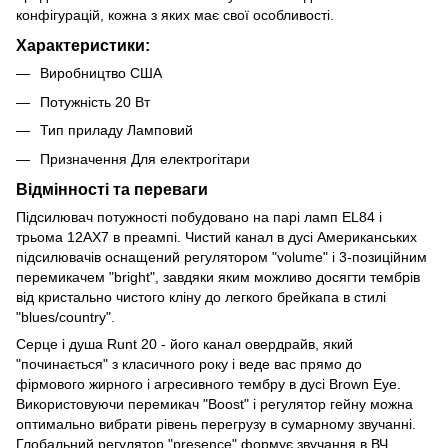
конфігурацій, кожна з яких має свої особливості.
Характеристики:
Виробництво США
Потужність 20 Вт
Тип приладу Ламповий
Призначення Для електрогітари
Відмінності та переваги
Підсилювач потужності побудовано на парі ламп EL84 і
трьома 12AX7 в преампі. Чистий канал в дусі Американських
підсилювачів оснащений регулятором "volume" і 3-позиційним
перемикачем "bright", завдяки яким можливо досягти тембрів
від кристально чистого кліну до легкого брейкапа в стилі
"blues/country".
Серце і душа Runt 20 - його канал овердрайв, який
"починається" з класичного року і веде вас прямо до
фірмового жирного і агресивного тембру в дусі Brown Eye.
Використовуючи перемикач "Boost" і регулятор гейну можна
оптимально вибрати рівень перегрузу в сумарному звучанні.
Глобальний регулятор "presence" формує звучання в ВЧ