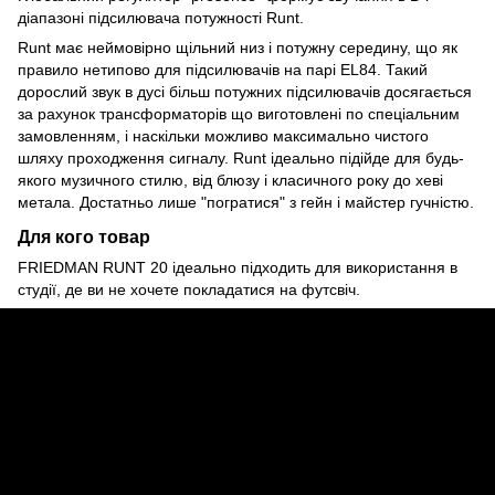
діапазоні підсилювача потужності Runt.
Runt має неймовірно щільний низ і потужну середину, що як
правило нетипово для підсилювачів на парі EL84. Такий
дорослий звук в дусі більш потужних підсилювачів досягається
за рахунок трансформаторів що виготовлені по спеціальним
замовленням, і наскільки можливо максимально чистого
шляху проходження сигналу. Runt ідеально підійде для будь-
якого музичного стилю, від блюзу і класичного року до хеві
метала. Достатньо лише "погратися" з гейн і майстер гучністю.
Для кого товар
FRIEDMAN RUNT 20 ідеально підходить для використання в
студії, де ви не хочете покладатися на футсвіч.