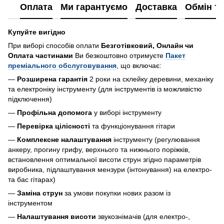
Оплата
Ми гарантуємо
Доставка
Обмін т
Купуйте вигідно
При виборі способів оплати
Безготівковий, Онлайн чи
Оплата частинами
Ви безкоштовно отримуєте
Пакет
преміального обслуговування
, що включає:
—
Розширена гарантія
2 роки на склейку деревини, механіку
та електроніку інструменту (для інструментів із можливістю
підключення)
—
Профільна допомога
у виборі інструменту
—
Перевірка цілісності
та функціонування гітари
—
Комплексне налаштування
інструменту (регулювання
анкеру, прогину грифу, верхнього та нижнього поріжків,
встановлення оптимальної висоти струн згідно параметрів
виробника, підлаштування мензури (інтонування) на електро-
та бас гітарах)
—
Заміна струн
за умови покупки нових разом із
інструментом
—
Налаштування висоти
звукознімачів (для електро-,