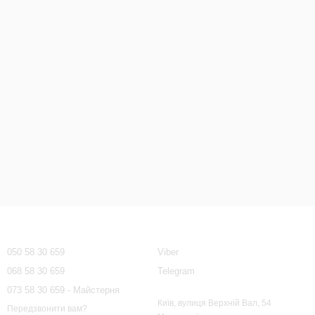
Контактна інформація
050 58 30 659
Viber
068 58 30 659
Telegram
073 58 30 659 - Майстерня
Київ, вулиця Верхній Вал, 54
Передзвонити вам?