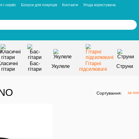
я і сервіс
Бонуси для покупців
Контакти
Угода користувача
Класичні
Бас-
Гітарні
Укулеле
Струни
гітари
гітари
підсилювачі
ANO
за по
Сортування: