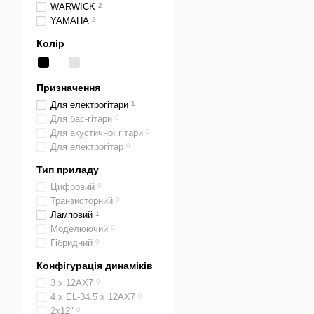
WARWICK
2
YAMAHA
2
Колір
Призначення
Для електрогітари
1
Для бас-гітари
0
Для акустичної гітари
0
Для електрогітар
0
Тип приладу
Цифровий
0
Транзисторний
0
Ламповий
1
Моделюючий
0
Гібридний
0
Конфігурація динаміків
3 x 12AX7
0
4 x EL-34.5 x 12AX7
0
2х12"
0