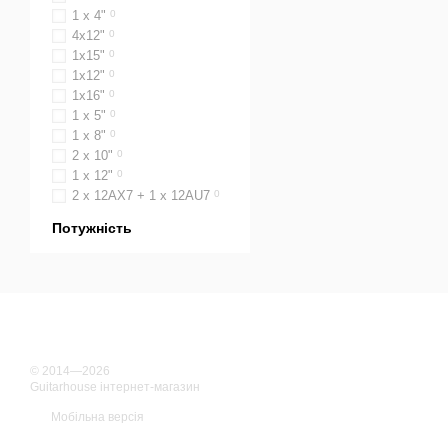
1 x 4"
0
4х12"
0
1х15"
0
1х12"
0
1х16"
0
1 x 5"
0
1 x 8"
0
2 х 10"
0
1 x 12"
0
2 х 12AX7 + 1 х 12AU7
0
Потужність
© 2014—2026
Guitarhouse інтернет-магазин
Мобільна версія