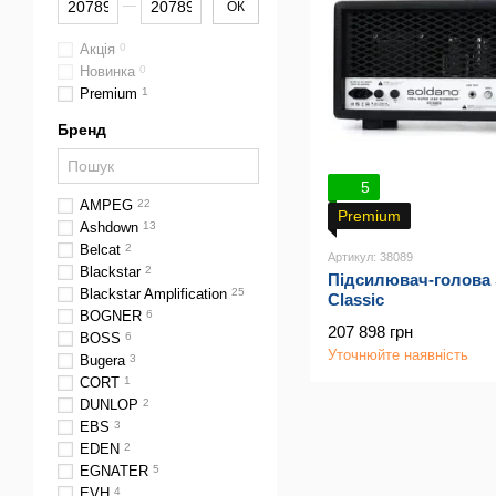
ОК
Акція
0
Новинка
0
Premium
1
Бренд
5
AMPEG
22
Premium
Ashdown
13
Belcat
2
Артикул: 38089
Blackstar
2
Підсилювач-голова
Blackstar Amplification
25
Classic
BOGNER
6
207 898 грн
BOSS
6
Уточнюйте наявність
Bugera
3
CORT
1
DUNLOP
2
EBS
3
EDEN
2
EGNATER
5
EVH
4