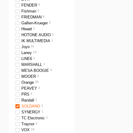
FENDER
5
Fishman
3
FRIEDMAN
8
Gallien-Krueger
2
Hiwatt
1
HOTONE AUDIO
2
IK MULTIMEDIA
1
Joyo
11
Laney
13
LINE6
1
MARSHALL
1
MESA BOOGIE
3
MOOER
3
Orange
35
PEAVEY
2
PRS
2
Randall
1
SOLDANO
1
SYNERGY
1
TC Electronic
1
Traynor
2
VOX
16