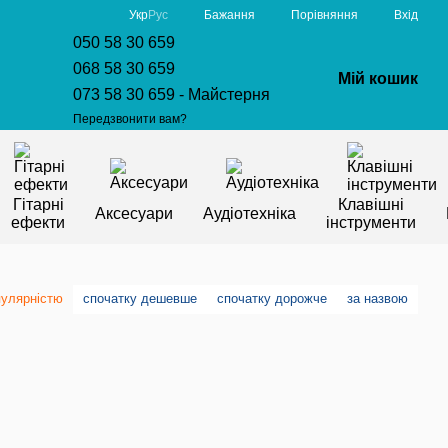
Порівняння
Укр
Рус
Бажання
Вхід
050 58 30 659
068 58 30 659
Мій кошик
073 58 30 659 - Майстерня
Передзвонити вам?
Гітарні
Клавішні
Аксесуари
Аудіотехніка
ефекти
інструменти
пулярністю
спочатку дешевше
спочатку дорожче
за назвою