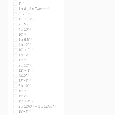
1"
0
1 x 8", 2 x Tweeter
0
8" х 2
0
1", 5", 8"
0
2 x 5
0
4 x 10"
0
10"
0
1 x 6,5"
0
4 x 12"
0
10" + 2"
0
1 x 12"
0
12"
0
2 x 12"
0
12" + 1"
0
4x10"
0
12"×1"
0
6 х 10"
0
15"
0
1x12
0
15" + 4"
0
2 х 12AX7 + 1 х 12AU7
0
15"+4"
0