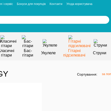
я і сервіс
Бонуси для покупців
Контакти
Угода користувача
Класичні
Бас-
Гітарні
Укулеле
Струни
гітари
гітари
підсилювачі
GY
за по
Сортування: