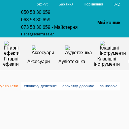
Порівняння
Укр
Рус
Бажання
Вхід
050 58 30 659
068 58 30 659
Мій кошик
073 58 30 659 - Майстерня
Передзвонити вам?
Гітарні
Клавішні
Аксесуари
Аудіотехніка
ефекти
інструменти
пулярністю
спочатку дешевше
спочатку дорожче
за назвою