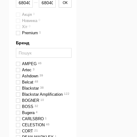
От Ціна, грн
До Ціна, грн
ОК
Акція
0
Новинка
0
Хіт
0
Premium
1
Бренд
AMPEG
46
Artec
3
Ashdown
39
Belcat
48
Blackstar
38
Blackstar Amplification
122
BOGNER
10
BOSS
32
Bugera
4
CARLSBRO
1
CELESTION
46
CORT
21
1