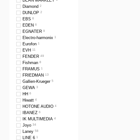
DEAN MARKLEY
Diamond
2
DUNLOP
2
EBS
6
EDEN
6
EGNATER
9
Electro-harmonix
1
Eurofon
1
EVH
11
FENDER
49
Fishman
8
FRAMUS
1
FRIEDMAN
13
Gallien-Krueger
5
GEWA
3
HH
6
Hiwatt
4
HOTONE AUDIO
4
IBANEZ
6
IK MULTIMEDIA
4
Joyo
34
Laney
58
LINE 6
1