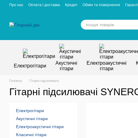
Перейти к основному контенту
Про нас
Оплата і доставка
Кредит
Обмін та повернення
Гаранті
Відгуки про магазин
Вакансії
Статті
Акустичні
Електроакустичні
Електрогітари
гітари
гітари
Головна
Гітарні підсилювачі
Гітарні підсилювачі SYNER
Електрогітари
Акустичні гітари
Електроакустичні гітари
Класичні гітари