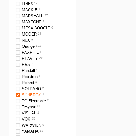
LINE6
19
MACKIE
1
MARSHALL
27
MAXTONE
1
MESA BOOGIE
6
MOOER
28
NUX
9
Orange
102
PAXPHIL
1
PEAVEY
20
PRS
7
Randall
1
Rocktron
10
Roland
6
SOLDANO
2
SYNERGY
1
TC Electronic
2
Traynor
13
VISUAL
1
VOX
55
WARWICK
9
YAMAHA
12