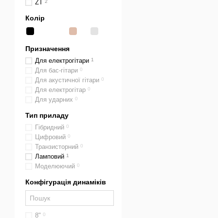
ZT
2
Колір
Призначення
Для електрогітари
1
Для бас-гітари
0
Для акустичної гітари
0
Для електрогітар
0
Для ударних
0
Тип приладу
Гібридний
0
Цифровий
0
Транзисторний
0
Ламповий
1
Моделюючий
0
Конфігурація динаміків
8"
0