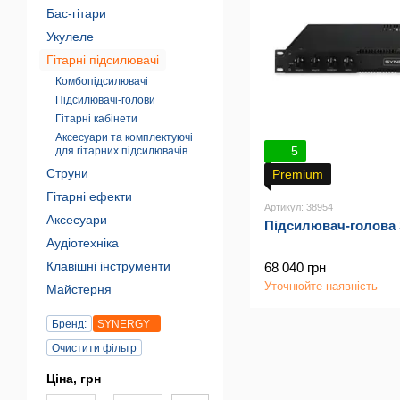
Бас-гітари
Укулеле
Гітарні підсилювачі
Комбопідсилювачі
Підсилювачі-голови
Гітарні кабінети
Аксесуари та комплектуючі
5
для гітарних підсилювачів
Струни
Premium
Гітарні ефекти
Артикул: 38954
Аксесуари
Підсилювач-голова
Аудіотехніка
Клавішні інструменти
68 040 грн
Уточнюйте наявність
Майстерня
Бренд:
SYNERGY
Очистити фільтр
Ціна, грн