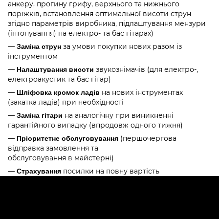
анкеру, прогину грифу, верхнього та нижнього
поріжків, встановлення оптимальної висоти струн
згідно параметрів виробника, підлаштування мензури
(інтонування) на електро- та бас гітарах)
—
за умови покупки нових разом із
Заміна струн
інструментом
—
звукознімачів (для електро-,
Налаштування висоти
електроакустик та бас гітар)
—
на нових інструментах
Шліфовка кромок ладів
(закатка ладів) при необхідності
—
на аналогічну при виникненні
Заміна гітари
гарантійного випадку (впродовж одного тижня)
—
(першочергова
Пріоритетне обслуговування
відправка замовлення та
обслуговування в майстерні)
—
посилки на повну вартість
Страхування