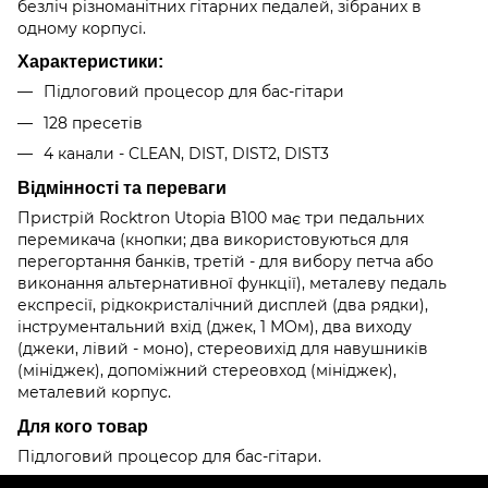
безліч різноманітних гітарних педалей, зібраних в
одному корпусі.
Характеристики:
Підлоговий процесор для бас-гітари
128 пресетів
4 канали - CLEAN, DIST, DIST2, DIST3
Відмінності та переваги
Пристрій Rocktron Utopia B100 має три педальних
перемикача (кнопки; два використовуються для
перегортання банків, третій - для вибору петча або
виконання альтернативної функції), металеву педаль
експресії, рідкокристалічний дисплей (два рядки),
інструментальний вхід (джек, 1 МОм), два виходу
(джеки, лівий - моно), стереовихід для навушників
(мініджек), допоміжний стереовход (мініджек),
металевий корпус.
Для кого товар
Підлоговий процесор для бас-гітари.