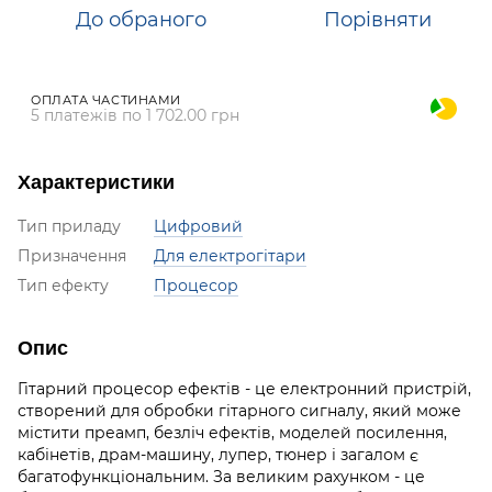
До обраного
Порівняти
ОПЛАТА ЧАСТИНАМИ
5 платежів по 1 702.00 грн
Характеристики
Тип приладу
Цифровий
Призначення
Для електрогітари
Тип ефекту
Процесор
Опис
Гітарний процесор ефектів - це електронний пристрій,
створений для обробки гітарного сигналу, який може
містити преамп, безліч ефектів, моделей посилення,
кабінетів, драм-машину, лупер, тюнер і загалом є
багатофункціональним. За великим рахунком - це