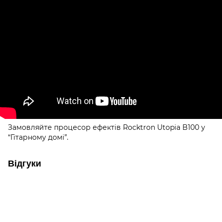
Замовляйте процесор ефектів Rocktron Utopia B100 у
“Гітарному домі”.
Відгуки