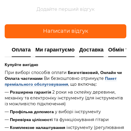
Додайте перший відгук
Написати відгук
Оплата
Ми гарантуємо
Доставка
Обмін т
Купуйте вигідно
При виборі способів оплати
Безготівковий, Онлайн чи
Ви безкоштовно отримуєте
Оплата частинами
Пакет
, що включає:
преміального обслуговування
—
2 роки на склейку деревини,
Розширена гарантія
механіку та електроніку інструменту (для інструментів
із можливістю підключення)
—
у виборі інструменту
Профільна допомога
—
та функціонування гітари
Перевірка цілісності
—
інструменту (регулювання
Комплексне налаштування