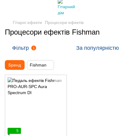
Гітарні ефекти
Процесори ефектів
Процесори ефектів Fishman
Фільтр
За популярністю
1
Бренд
Fishman
5