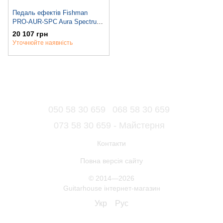
Педаль ефектів Fishman
PRO-AUR-SPC Aura Spectrum
DI
20 107 грн
Уточнюйте наявність
050 58 30 659
068 58 30 659
073 58 30 659 - Майстерня
Контакти
Повна версія сайту
© 2014—2026
Guitarhouse інтернет-магазин
Укр
Рус