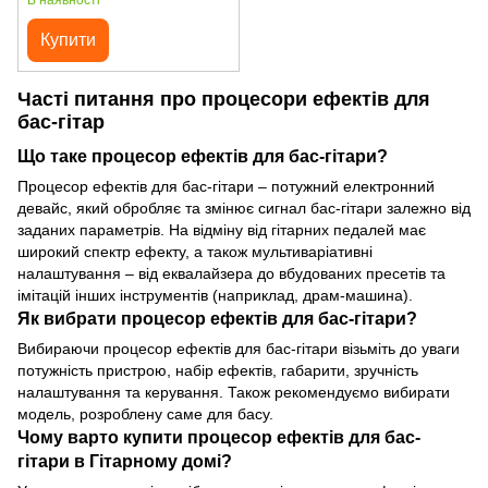
В наявності
Купити
Часті питання про процесори ефектів для
бас-гітар
Що таке процесор ефектів для бас-гітари?
Процесор ефектів для бас-гітари – потужний електронний
девайс, який обробляє та змінює сигнал бас-гітари залежно від
заданих параметрів. На відміну від гітарних педалей має
широкий спектр ефекту, а також мультиваріативні
налаштування – від еквалайзера до вбудованих пресетів та
імітацій інших інструментів (наприклад, драм-машина).
Як вибрати процесор ефектів для бас-гітари?
Вибираючи процесор ефектів для бас-гітари візьміть до уваги
потужність пристрою, набір ефектів, габарити, зручність
налаштування та керування. Також рекомендуємо вибирати
модель, розроблену саме для басу.
Чому варто купити процесор ефектів для бас-
гітари в Гітарному домі?