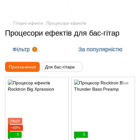
Гітарні ефекти
Процесори ефектів
Процесори ефектів для бас-гітар
Фільтр
За популярністю
1
Призначення
Для бас-гітари
Акція
−49%
5
5