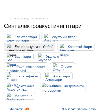
Електроакустичні гітари
Сині електроакустичні гітари
Електрогітари
Акустичні гітари
Електроакустичні гітари
Класичні гітари
Бас-гітари
Укулеле
Гітарні підсилювачі
Струни
Гітарні ефекти
Аксесуари
Аудіотехніка
Клавішні інструменти
Майстерня
Фільтр
За популярністю
1