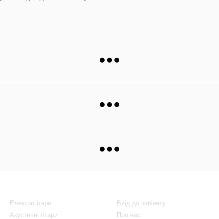
Каталог
Клієнтам
Електрогітари
Вхід до кабінету
Акустичні гітари
Про нас