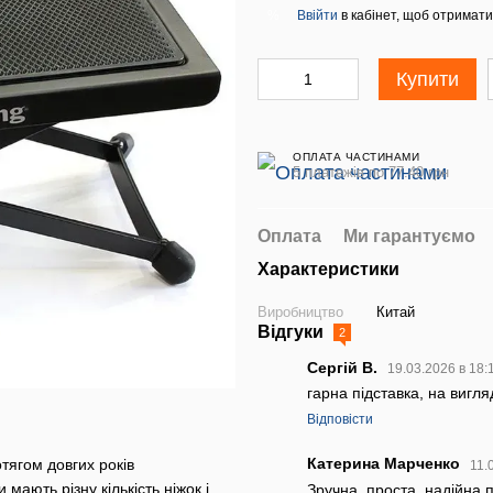
Ввійти
в кабінет, щоб отримати
%
Купити
ОПЛАТА ЧАСТИНАМИ
5 платежів по 77.40 грн
Оплата
Ми гарантуємо
Характеристики
Виробництво
Китай
Відгуки
2
Сергій В.
19.03.2026 в 18:
гарна підставка, на вигл
Відповісти
отягом довгих років
Катерина Марченко
11.
 мають різну кількість ніжок і
Зручна, проста, надійна 