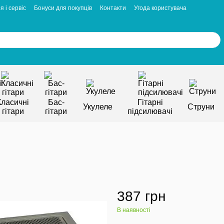
я і сервіс
Бонуси для покупців
Контакти
Угода користувача
Класичні
Бас-
Гітарні
Укулеле
Струни
гітари
гітари
підсилювачі
387 грн
В наявності