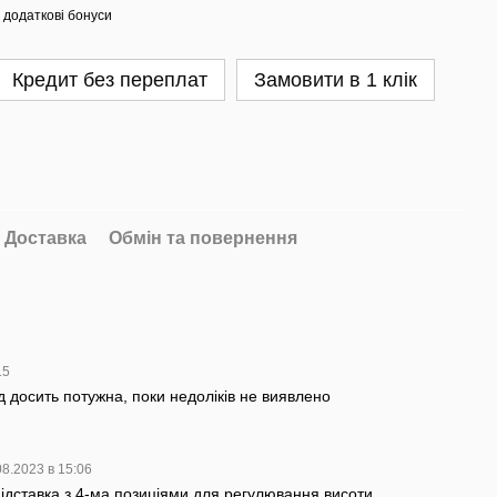
 додаткові бонуси
Кредит без переплат
Замовити в 1 клік
Доставка
Обмін та повернення
15
яд досить потужна, поки недоліків не виявлено
08.2023 в 15:06
підставка з 4-ма позиціями для регулювання висоти.