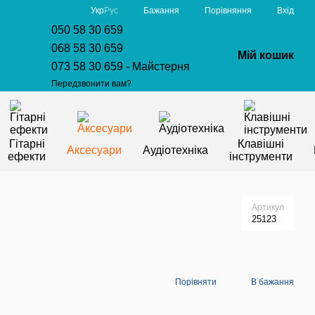
Порівняння
Укр
Рус
Бажання
Вхід
050 58 30 659
068 58 30 659
Мій кошик
073 58 30 659 - Майстерня
Передзвонити вам?
Гітарні
Клавішні
Аксесуари
Аудіотехніка
ефекти
інструменти
Артикул
25123
Порівняти
В бажання