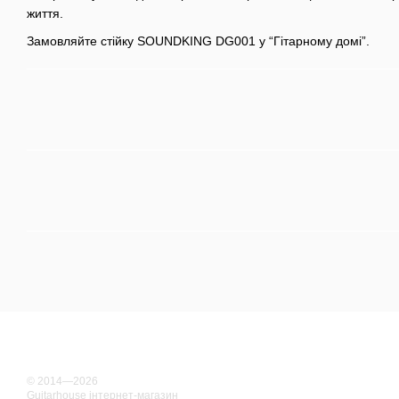
життя.
Замовляйте стійку SOUNDKING DG001 у “Гітарному домі”.
© 2014—2026
Guitarhouse інтернет-магазин