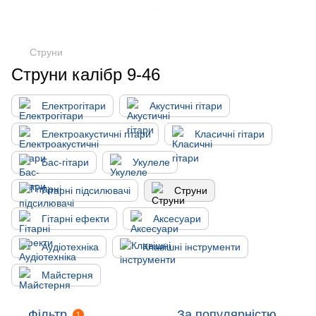
Струни
Струни калібр 9-46
Електрогітари
Акустичні гітари
Електроакустичні гітари
Класичні гітари
Бас-гітари
Укулеле
Гітарні підсилювачі
Струни
Гітарні ефекти
Аксесуари
Аудіотехніка
Клавішні інструменти
Майстерня
Фільтр
За популярністю
1