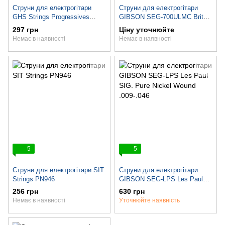
Струни для електрогітари
Струни для електрогітари
GHS Strings Progressives
GIBSON SEG-700ULMC Brite
PRCL
Wires NPS Wound
297 грн
Ціну уточнюйте
Elect.009-.046
Немає в наявності
Немає в наявності
5
5
Струни для електрогітари SIT
Струни для електрогітари
Strings PN946
GIBSON SEG-LPS Les Paul
SIG. Pure Nickel Wound
256 грн
630 грн
.009-.046
Немає в наявності
Уточнюйте наявність