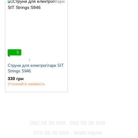
5
1
Струни для електрогітари SIT
Strings S946
330 грн
Уточнюйте наявність
050 58 30 659
068 58 30 659
073 58 30 659 - Майстерня