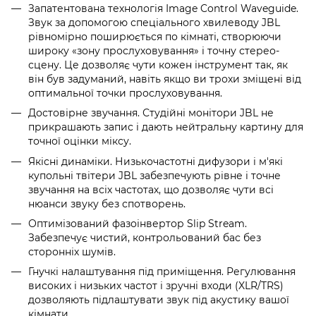
Запатентована технологія Image Control Waveguide.
Звук за допомогою спеціального хвилеводу JBL
рівномірно поширюється по кімнаті, створюючи
широку «зону прослуховування» і точну стерео-
сцену. Це дозволяє чути кожен інструмент так, як
він був задуманий, навіть якщо ви трохи зміщені від
оптимальної точки прослуховування.
Достовірне звучання. Студійні монітори JBL не
прикрашають запис і дають нейтральну картину для
точної оцінки міксу.
Якісні динаміки. Низькочастотні дифузори і м'які
купольні твітери JBL забезпечують рівне і точне
звучання на всіх частотах, що дозволяє чути всі
нюанси звуку без спотворень.
Оптимізований фазоінвертор Slip Stream.
Забезпечує чистий, контрольований бас без
сторонніх шумів.
Гнучкі налаштування під приміщення. Регулювання
високих і низьких частот і зручні входи (XLR/TRS)
дозволяють підлаштувати звук під акустику вашої
кімнати.