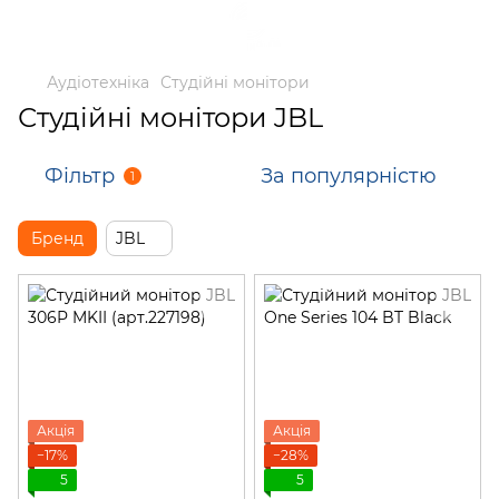
Аудіотехніка
Студійні монітори
Студійні монітори JBL
Фільтр
За популярністю
1
Бренд
JBL
Акція
Акція
−17%
−28%
5
5