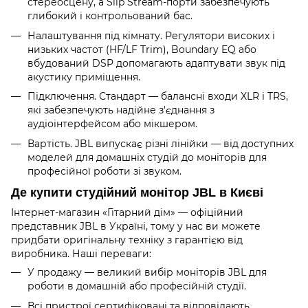
стереосцену, а Slip Stream-порти забезпечують
глибокий і контрольований бас.
Налаштування під кімнату. Регулятори високих і
низьких частот (HF/LF Trim), Boundary EQ або
вбудований DSP допомагають адаптувати звук під
акустику приміщення.
Підключення. Стандарт — балансні входи XLR і TRS,
які забезпечують надійне з'єднання з
аудіоінтерфейсом або мікшером.
Вартість. JBL випускає різні лінійки — від доступних
моделей для домашніх студій до моніторів для
професійної роботи зі звуком.
Де купити студійний монітор JBL в Києві
Інтернет-магазин «Гітарний дім» — офіційний
представник JBL в Україні, тому у нас ви можете
придбати оригінальну техніку з гарантією від
виробника. Наші переваги:
У продажу — великий вибір моніторів JBL для
роботи в домашній або професійній студії.
Всі пристрої сертифіковані та відповідають