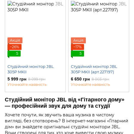
Акція
Акція
−26%
−17%
5
5
Студійний монітор JBL
Студійний монітор JBL
305P MKII
305P MKII (арт.227197)
5 999 грн
6 650 грн
8 099 грн
8 003 грн
Уточнюйте наявність
Уточнюйте наявність
Студійний монітор JBL від «Гітарного дому»
— професійний звук для дому та студії
Хочете почути, як звучить ваша музика в чистому
вигляді, без спотворень? В інтернет-магазині «Гітарний
дім» ви знайдете оригінальні студійні монітори JBL.
Вони створені для тих, хто хоче вивести свою музику