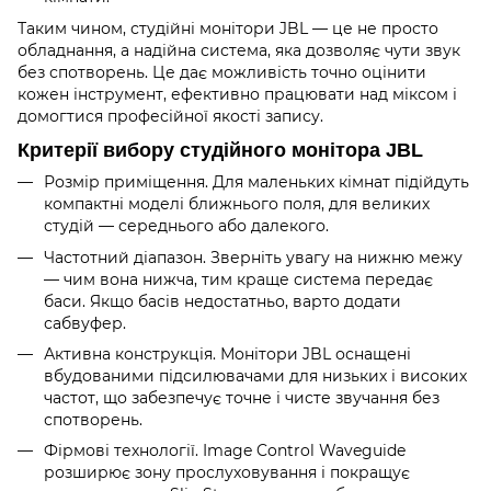
Таким чином, студійні монітори JBL — це не просто
обладнання, а надійна система, яка дозволяє чути звук
без спотворень. Це дає можливість точно оцінити
кожен інструмент, ефективно працювати над міксом і
домогтися професійної якості запису.
Критерії вибору студійного монітора JBL
Розмір приміщення. Для маленьких кімнат підійдуть
компактні моделі ближнього поля, для великих
студій — середнього або далекого.
Частотний діапазон. Зверніть увагу на нижню межу
— чим вона нижча, тим краще система передає
баси. Якщо басів недостатньо, варто додати
сабвуфер.
Активна конструкція. Монітори JBL оснащені
вбудованими підсилювачами для низьких і високих
частот, що забезпечує точне і чисте звучання без
спотворень.
Фірмові технології. Image Control Waveguide
розширює зону прослуховування і покращує