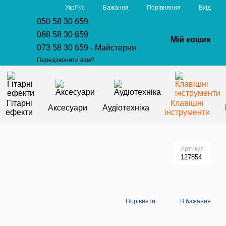
Порівняння
Укр
Рус
Бажання
Вхід
050 58 30 659
068 58 30 659
Мій кошик
073 58 30 659 - Майстерня
Передзвонити вам?
Гітарні
Клавішні
Аксесуари
Аудіотехніка
ефекти
інструменти
Артикул
127854
Порівняти
В бажання