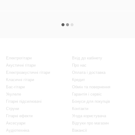
Каталог
Клієнтам
Електрогітари
Вхід до кабінету
Акустичні гітари
Про нас
Електроакустичні гітари
Оплата і доставка
Класичні гітари
Кредит
Бас-гітари
Обмін та повернення
Укулеле
Гарантія і сервіс
Гітарні підсилювачі
Бонуси для покупців
Струни
Контакти
Гітарні ефекти
Угода користувача
Аксесуари
Відгуки про магазин
Аудіотехніка
Вакансії