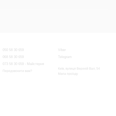
Контактна інформація
050 58 30 659
Viber
068 58 30 659
Telegram
073 58 30 659 - Майстерня
Київ, вулиця Верхній Вал, 54
Передзвонити вам?
Мапа проїзду