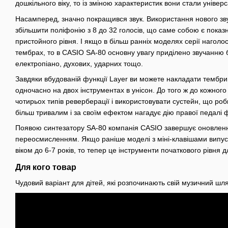
дошкільного віку, то із зміною характеристик вони стали універ
Насамперед, значно покращився звук. Використання нового зв
збільшити поліфонію з 8 до 32 голосів, що саме собою є показ
пристойного рівня. І якщо в більш ранніх моделях серії наголо
тембрах, то в CASIO SA-80 основну увагу приділено звучанню ба
електропіано, духових, ударних тощо.
Завдяки вбудованій функції Layer ви можете накладати тембри
одночасно на двох інструментах в унісон. До того ж до кожного
чотирьох типів реверберації і використовувати сустейн, що роб
більш тривалим і за своїм ефектом нагадує дію правої педалі 
Появою синтезатору SA-80 компанія CASIO завершує оновлення 
переосмисленням. Якщо раніше моделі з міні-клавішами випус
віком до 6-7 років, то тепер це інструменти початкового рівня дл
Для кого товар
Чудовий варіант для дітей, які розпочинають свій музичний шля