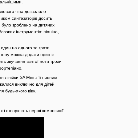
сальнішими.
укового чіпа дозволило
ником синтезаторів досить
с було зроблено на дитячих
зових інструментів: піаніно,
 один на одного та грати
 тону можна додати один із
ить звучання взятої ноти трохи
фортепіано.
лінійки SA Mini з її повним
калися виключно для дітей
я будь-якого віку.
х і створюють перші композиції.