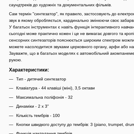
саундтреків до художніх та документальних фільмів.
Сам термін "синтезатор", як правило, застосовують до електро
звук в якому обробляється, кардинально змінюючи своє забарв
У багатьох інструментах є навіть функція інтерактивного навч
сьогодні може практично кожен і це не вимагає довгого та кроп
сенсорних синтезаторів пояснюється широким спектром можли
можете насолодитися звуками церковного органу, арфи або нав
Зауважте, що в багатьох моделях є автомобільний акомпанеме
рукою.
Характеристики:
Тип - дитячий синтезатор
Клавіатура - 44 клавіші (міні), 3,5 октави
Максимальна поліфонія - 32
Динаміки - 2 х 3"
Кількість тембрів - 100
Кнопки швидкого доступу до тембрів: 3 (piano, trumpet, drum
Функція накладання тембрів