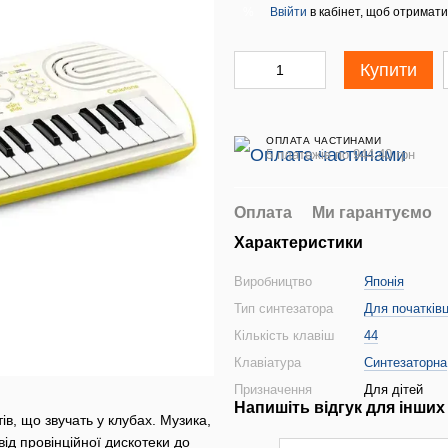
Ввійти
в кабінет, щоб отримати
%
Купити
ОПЛАТА ЧАСТИНАМИ
5 платежів по 944.40 грн
Оплата
Ми гарантуємо
Характеристики
Виробництво
Японія
Тип синтезатора
Для початківц
Кількість клавіш
44
Клавіатура
Синтезаторна
Призначення
Для дітей
Напишіть відгук для інших
в, що звучать у клубах. Музика,
ід провінційної дискотеки до