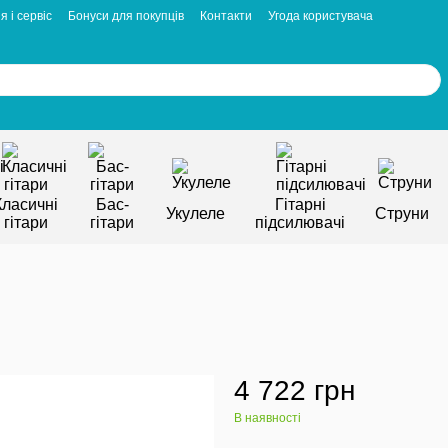
я і сервіс
Бонуси для покупців
Контакти
Угода користувача
Класичні
Бас-
Гітарні
Укулеле
Струни
гітари
гітари
підсилювачі
4 722 грн
В наявності