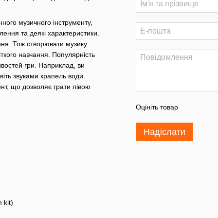
нного музичного інструменту,
лення та деякі характеристики.
ання. Тож створювати музику
іткого навчання. Популярність
востей гри. Наприклад, ви
іть звуками крапель води.
нт, що дозволяє грати лівою
Оцініть товар
Надіслати
 kit)