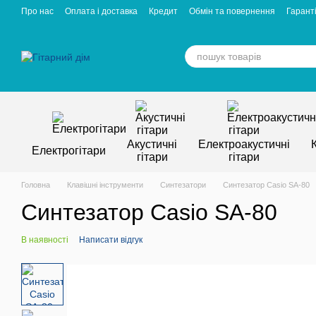
Перейти к основному контенту
Про нас
Оплата і доставка
Кредит
Обмін та повернення
Гаранті
Відгуки про магазин
Вакансії
Статті
Акустичні
Електроакустичні
Електрогітари
гітари
гітари
Головна
Клавішні інструменти
Синтезатори
Синтезатор Casio SA-80
Синтезатор Casio SA-80
В наявності
Написати відгук