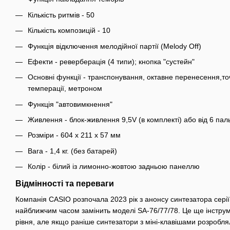
Кількість ритмів - 50
Кількість композицій - 10
Функція відключення мелодійної партії (Melody Off)
Ефекти - реверберація (4 типи); кнопка "сустейн"
Основні функції - транспонування, октавне перенесення,т
темперації, метроном
Функція "автовимкнення"
Живлення - блок-живлення 9,5V (в комплекті) або від 6 па
Розміри - 604 х 211 х 57 мм
Вага - 1,4 кг. (без батарей)
Колір - білий із лимонно-жовтою задньою панеллю
Відмінності та переваги
Компанія CASIO розпочала 2023 рік з анонсу синтезатора серії 
найближчим часом замінить моделі SA-76/77/78. Це ще інструм
рівня, але якщо раніше синтезатори з міні-клавішами розробл