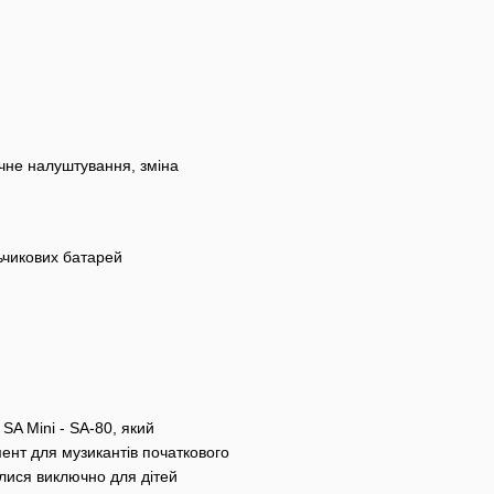
очне налуштування, зміна
льчикових батарей
SA Mini - SA-80, який
ент для музикантів початкового
ялися виключно для дітей