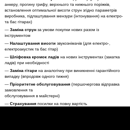
анкеру, прогину грифу, верхнього та нижнього поріжків,
встановлення оптимальної висоти струн згідно параметрів
виробника, підлаштування мензури (інтонування) на електро-
та бас гітарах)
—
Заміна струн
за умови покупки нових разом із
інструментом
—
Налаштування висоти
звукознімачів (для електро-,
електроакустик та бас гітар)
—
Шліфовка кромок ладів
на нових інструментах (закатка
ладів) при необхідності
—
Заміна гітари
на аналогічну при виникненні гарантійного
випадку (впродовж одного тижня)
—
Пріоритетне обслуговування
(першочергова відправка
замовлення та
обслуговування в майстерні)
—
Страхування
посилки на повну вартість