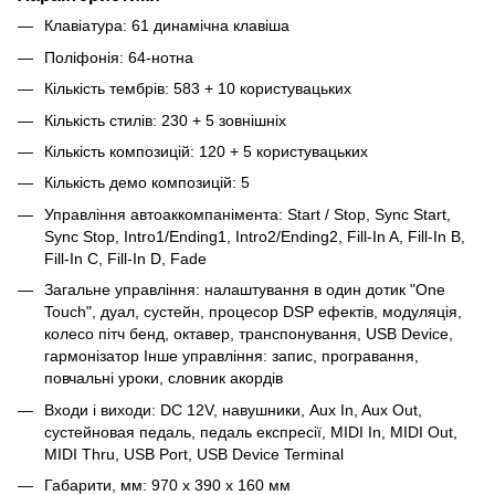
Клавіатура: 61 динамічна клавіша
Поліфонія: 64-нотна
Кількість тембрів: 583 + 10 користувацьких
Кількість стилів: 230 + 5 зовнішніх
Кількість композицій: 120 + 5 користувацьких
Кількість демо композицій: 5
Управління автоаккомпанімента: Start / Stop, Sync Start,
Sync Stop, Intro1/Ending1, Intro2/Ending2, Fill-In A, Fill-In B,
Fill-In C, Fill-In D, Fade
Загальне управління: налаштування в один дотик "One
Touch", дуал, сустейн, процесор DSP ефектів, модуляція,
колесо пітч бенд, октавер, транспонування, USB Device,
гармонізатор Інше управління: запис, програвання,
повчальні уроки, словник акордів
Входи і виходи: DC 12V, навушники, Aux In, Aux Out,
сустейновая педаль, педаль експресії, MIDI In, MIDI Out,
MIDI Thru, USB Port, USB Device Terminal
Габарити, мм: 970 х 390 х 160 мм