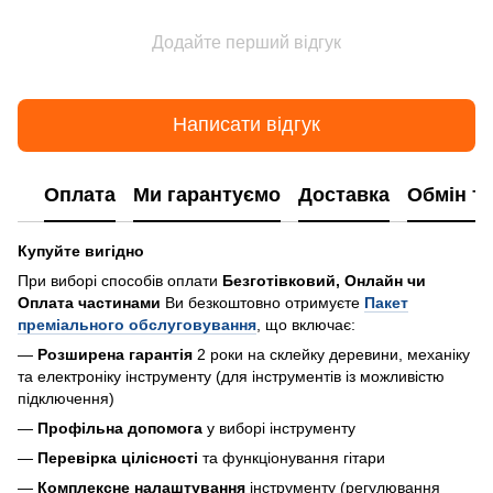
Додайте перший відгук
Написати відгук
Оплата
Ми гарантуємо
Доставка
Обмін т
Купуйте вигідно
При виборі способів оплати
Безготівковий, Онлайн чи
Оплата частинами
Ви безкоштовно отримуєте
Пакет
преміального обслуговування
, що включає:
—
Розширена гарантія
2 роки на склейку деревини, механіку
та електроніку інструменту (для інструментів із можливістю
підключення)
—
Профільна допомога
у виборі інструменту
—
Перевірка цілісності
та функціонування гітари
—
Комплексне налаштування
інструменту (регулювання