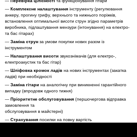
—
Перевірка цілісності
та функціонування гітари
—
Комплексне налаштування
інструменту (регулювання
анкеру, прогину грифу, верхнього та нижнього поріжків,
встановлення оптимальної висоти струн згідно параметрів
виробника, підлаштування мензури (інтонування) на електро-
та бас гітарах)
—
Заміна струн
за умови покупки нових разом із
інструментом
—
Налаштування висоти
звукознімачів (для електро-,
електроакустик та бас гітар)
—
Шліфовка кромок ладів
на нових інструментах (закатка
ладів) при необхідності
—
Заміна гітари
на аналогічну при виникненні гарантійного
випадку (впродовж одного тижня)
—
Пріоритетне обслуговування
(першочергова відправка
замовлення та
обслуговування в майстерні)
—
Страхування
посилки на повну вартість