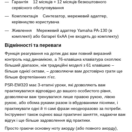
Гарантія 12 місяців + 12 місяців безкоштовного
сервісного обслуговування
Комплектація Синтезатор, мережевий адаптер,
керівництво користувача
Живлення Мережевий адаптер Yamaha PA-130 (в
комплекті) або батареї 6хАА (не входять до комплекту)
Відмінності та переваги
Функція реагування на дотик дає вам повний виразний
контроль над динамікою, а 76-клавішна клавіатура охоплює
більший діапазон, ніж традиційні моделі з 61 клавішею –
більше однієї октави, – дозволяючи вам достовірно грати ще
більше фортепіанних п'єс.
PSR-EW320 має 3-етапні уроки, які дозволяють вам
практикуватися відповідно до вашого особистого рівня,
дозволяючи вам тренуватися лише правою рукою, лівою
рукою, або обома руками разом із вбудованими піснями, і
практикувати одні й ті самі фрази неодноразово за потреби.
Інструмент також оцінює ваші практичні заняття, надаючи вам
відгук і ще більше задоволення від практики.
Просто граючи основну ноту акорду (або повного акорду),