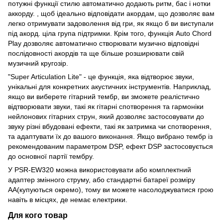
потужні функції стилю автоматично додають ритм, бас і нотки
аккорду. , щоб ідеально відповідати акордам, що дозволяє вам
легко отримувати задоволення від гри, як якщо б ви виступали
під акорд. ціла група підтримки. Крім того, функція Auto Chord
Play дозволяє автоматично створювати музично відповідні
послідовності акордів та ще більше розширювати свій
музичний кругозір.
"Super Articulation Lite" - це функція, яка відтворює звуки,
унікальні для конкретних акустичних інструментів. Наприклад,
якщо ви виберете гітарний тембр, ви зможете реалістично
відтворювати звуки, такі як гітарні спотворення та гармоніки
нейлонових гітарних струн, який дозволяє застосовувати до
звуку різні вбудовані ефекти, такі як затримка чи спотворення,
та адаптувати їх до вашого виконання. Якщо вибрано тембр із
рекомендованим параметром DSP, ефект DSP застосовується
до основної партії тембру.
У PSR-EW320 можна використовувати або комплектний
адаптер змінного струму, або стандартні батареї розміру
AA(купуються окремо), тому ви можете насолоджуватися грою
навіть в місцях, де немає електрики.
Для кого товар