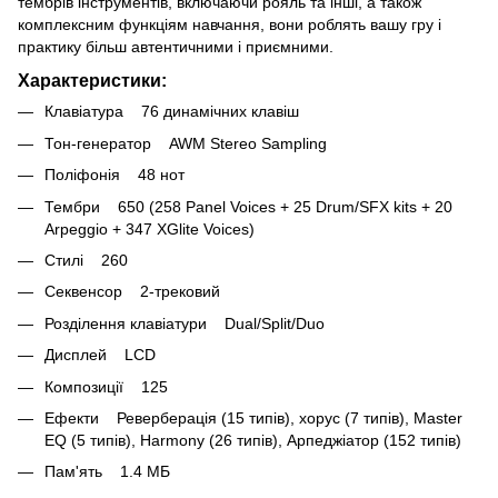
тембрів інструментів, включаючи рояль та інші, а також
комплексним функціям навчання, вони роблять вашу гру і
практику більш автентичними і приємними.
Характеристики:
Клавіатура 76 динамічних клавіш
Тон-генератор AWM Stereo Sampling
Поліфонія 48 нот
Тембри 650 (258 Panel Voices + 25 Drum/SFX kits + 20
Arpeggio + 347 XGlite Voices)
Стилі 260
Секвенсор 2-трековий
Розділення клавіатури Dual/Split/Duo
Дисплей LCD
Композиції 125
Ефекти Реверберація (15 типів), хорус (7 типів), Master
EQ (5 типів), Harmony (26 типів), Арпеджіатор (152 типів)
Пам'ять 1.4 МБ