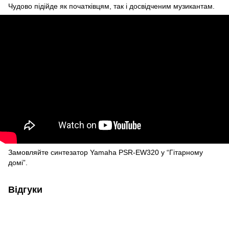
Чудово підійде як початківцям, так і досвідченим музикантам.
Замовляйте синтезатор Yamaha PSR-EW320 у “Гітарному
домі”.
Відгуки