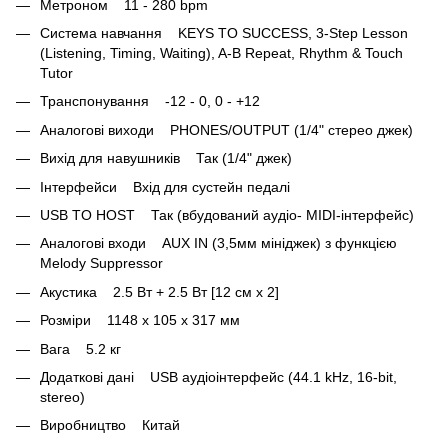
Метроном 11 - 280 bpm
Система навчання KEYS TO SUCCESS, 3-Step Lesson
(Listening, Timing, Waiting), A-B Repeat, Rhythm & Touch
Tutor
Транспонування -12 - 0, 0 - +12
Аналогові виходи PHONES/OUTPUT (1/4" стерео джек)
Вихід для навушників Так (1/4" джек)
Інтерфейси Вхід для сустейн педалі
USB TO HOST Так (вбудований аудіо- MIDI-інтерфейс)
Аналогові входи AUX IN (3,5мм мініджек) з функцією
Melody Suppressor
Акустика 2.5 Вт + 2.5 Вт [12 см x 2]
Розміри 1148 x 105 x 317 мм
Вага 5.2 кг
Додаткові дані USB аудіоінтерфейс (44.1 kHz, 16-bit,
stereo)
Виробництво Китай