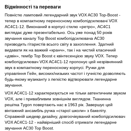
Відмінності та переваги
Повністю ламповий легендарний звук VOX AC30 Top-Boost -
тепер в компактному переносному комбопідсилювачі VOX
AC4C1-12. Виконаний в корпусі стилю «ретро», AC4C1
виглядає дуже презентабельно. Ось уже понад 50 років
звучання каналу Top Boost комбопідсилювача AC30
призводить гітаристів всього світу в захоплення. Здатний
видавати як на важкий «кранч», так і на чистий класичний
«дзвін», тембр Top Boost є квінтесенцією звуку VOX. Тепер
комбопідсилювач VOX AC4C1-12 пропонує цей незрівнянний
звук в компактному переносному корпусі. Ручки для
управління Гейн, високих/низьких частот і гучністю дозволяють
будь-якому музиканту з легкістю відтворювати легендарне
звучання.
VOX AC4C1-12 характеризується не тільки автентичним звуком
VOX, але і привабливим зовнішнім виглядом. Тканинна
решітка Tygon повертають нас в 1963 рік. Завершує цей
вінтажний ансамбль ручка «старої школи» з бакеліту.
Справжній шедевр дизайну, довгоочікуваний комбопідсилювач
VOX AC4C1-12 - найвірніший спосіб отримати легендарне
звучання AC30 Top Boost.