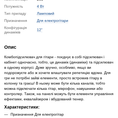
Потужність
4 Вт
Тип приладу
Ламповий
Призначення
Для електрогітари
Конфігурація
12"
динаміків
Опис
Комбопідсилювач для гітари - поєднує в собі підсилювач і
кабінет одночасно, тобто, це динамік (динаміки) та підсилювач
в одному корпусі. Дуже зручно, особливо, якщо ви
подорожуєте або ж хочете влаштувати репетицію вдома. Для
гри не потрібні зайві елементи, просто встромив гітару в
колонку та граєш! В ньому може бути кілька каналів, тобто
можна підключати кілька гітар, мікрофон, навушники або
контролер. Також, на панелі можуть бути елементи управління
ефектами, еквалайзером і вбудований тюнер.
Характеристики:
Призначення Для електрогітар