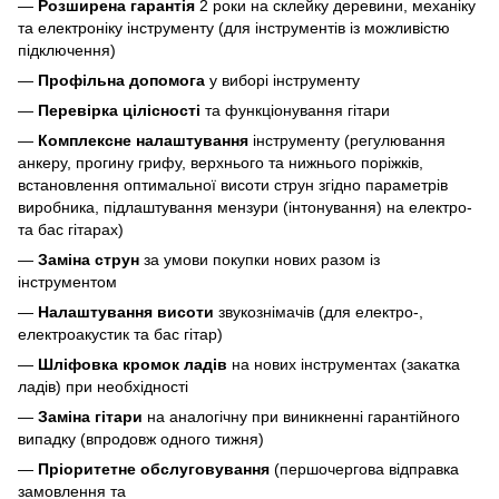
—
Розширена гарантія
2 роки на склейку деревини, механіку
та електроніку інструменту (для інструментів із можливістю
підключення)
—
Профільна допомога
у виборі інструменту
—
Перевірка цілісності
та функціонування гітари
—
Комплексне налаштування
інструменту (регулювання
анкеру, прогину грифу, верхнього та нижнього поріжків,
встановлення оптимальної висоти струн згідно параметрів
виробника, підлаштування мензури (інтонування) на електро-
та бас гітарах)
—
Заміна струн
за умови покупки нових разом із
інструментом
—
Налаштування висоти
звукознімачів (для електро-,
електроакустик та бас гітар)
—
Шліфовка кромок ладів
на нових інструментах (закатка
ладів) при необхідності
—
Заміна гітари
на аналогічну при виникненні гарантійного
випадку (впродовж одного тижня)
—
Пріоритетне обслуговування
(першочергова відправка
замовлення та