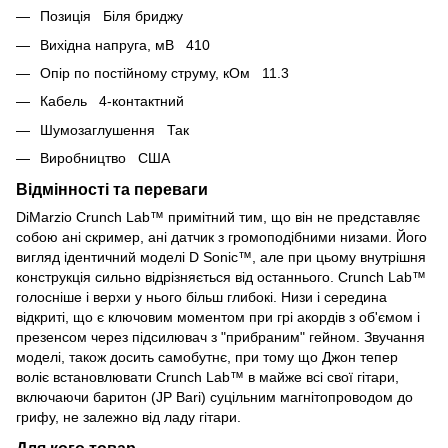
Позиція Біля бриджу
Вихідна напруга, мВ 410
Опір по постійному струму, кОм 11.3
Кабель 4-контактний
Шумозаглушення Так
Виробництво США
Відмінності та переваги
DiMarzio Crunch Lab™ примітний тим, що він не представляє
собою ані скример, ані датчик з громоподібними низами. Його
вигляд ідентичний моделі D Sonic™, але при цьому внутрішня
конструкція сильно відрізняється від останнього. Crunch Lab™
голосніше і верхи у нього більш глибокі. Низи і середина
відкриті, що є ключовим моментом при грі акордів з об'ємом і
презенсом через підсилювач з "прибраним" гейном. Звучання
моделі, також досить самобутнє, при тому що Джон тепер
воліє встановлювати Crunch Lab™ в майже всі свої гітари,
включаючи баритон (JP Bari) суцільним магнітопроводом до
грифу, не залежно від ладу гітари.
Для кого товар