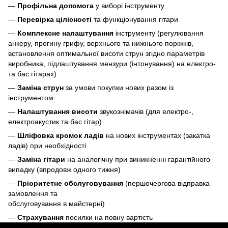
—
Профільна допомога
у виборі інструменту
—
Перевірка цілісності
та функціонування гітари
—
Комплексне налаштування
інструменту (регулювання
анкеру, прогину грифу, верхнього та нижнього поріжків,
встановлення оптимальної висоти струн згідно параметрів
виробника, підлаштування мензури (інтонування) на електро-
та бас гітарах)
—
Заміна струн
за умови покупки нових разом із
інструментом
—
Налаштування висоти
звукознімачів (для електро-,
електроакустик та бас гітар)
—
Шліфовка кромок ладів
на нових інструментах (закатка
ладів) при необхідності
—
Заміна гітари
на аналогічну при виникненні гарантійного
випадку (впродовж одного тижня)
—
Пріоритетне обслуговування
(першочергова відправка
замовлення та
обслуговування в майстерні)
—
Страхування
посилки на повну вартість