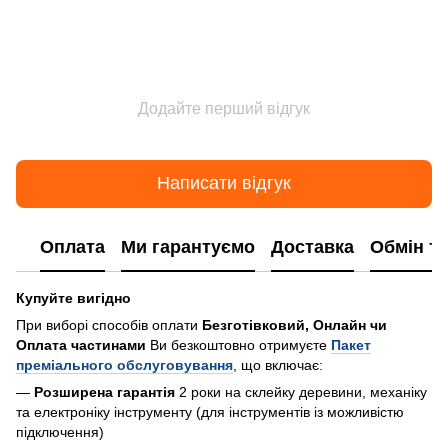
Додайте перший відгук
Написати відгук
Оплата
Ми гарантуємо
Доставка
Обмін т
Купуйте вигідно
При виборі способів оплати
Безготівковий, Онлайн чи
Оплата частинами
Ви безкоштовно отримуєте
Пакет
преміального обслуговування
, що включає:
—
Розширена гарантія
2 роки на склейку деревини, механіку
та електроніку інструменту (для інструментів із можливістю
підключення)