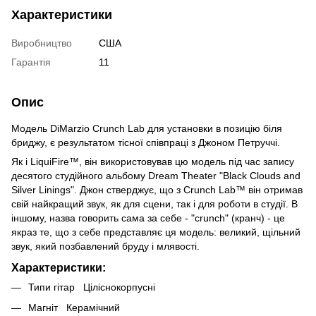
Характеристики
Виробництво
США
Гарантія
11
Опис
Модель DiMarzio Crunch Lab для установки в позицію біля
бриджу, є результатом тісної співпраці з Джоном Петруччі.
Як і LiquiFire™, він використовував цю модель під час запису
десятого студійного альбому Dream Theater "Black Clouds and
Silver Linings". Джон стверджує, що з Crunch Lab™ він отримав
свій найкращий звук, як для сцени, так і для роботи в студії. В
іншому, назва говорить сама за себе - "crunch" (кранч) - це
якраз те, що з себе представляє ця модель: великий, щільний
звук, який позбавлений бруду і млявості.
Характеристики:
Типи гітар Ціліснокорпусні
Магніт Керамічний