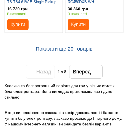
TB TB4.61W-E Single Pickup
RG450DXB WH
White
16 720 грн
30 360 грн
В наявності
В наявності
Купити
Купити
Показати ще 20 товарів
Назад
Вперед
1
з 8
Класика та безпрограшний варіант для гри у різних стилях –
біла електрогітара. Вона виглядає приголомшливо і дуже
стильно.
Якщо ви нескінченно закохані в колір досконалості і бажаєте
купити білу електрогітару, ласкаво просимо до Гітарного дому.
У нашому інтернет-магазині ви знайдете безліч варіантів