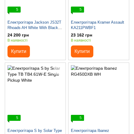
5
5
Електрогітара Jackson JS32T
Електрогітара Kramer Assault
Rhoads AH White With Black
KA211PWBF1
Bevels
24 200 грн
23 162 грн
В наявності
В наявності
Купити
Купити
5
5
Електрогітара S by Solar Type
Електрогітара Ibanez