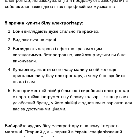
електрогітар, які закохували (та й продовжують закохувати) в
себе як хлопчаків і дівчат, так і професійних музикантів.
5 причин купити білу електрогітару:
Вони виглядають дуже стильно та красиво.
Виділяються на сцені.
Виглядають яскраво і ефектно і разом з цим
виглядатимуть безпрограшно, який жанр музики ви б не
виконували.
Культові музиканти свого часу мали у своїй колекції
приголомшливу білу електрогітару, а чому б не зробити
цього і вам.
В асортиментній лінійці більшості виробників електрогітар
є пара-трійка інструментів у білому кольорі – якщо у вас є
улюблений бренд, у його лінійці є однозначно варіанти для
вас за доступними цінами.
Вибирайте чудову білу електрогітару в нашому інтернет-
магазині. Гітарний дім – перший в Україні спеціалізований