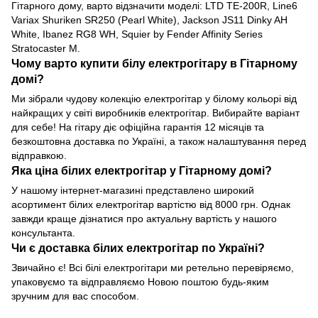
Гітарного дому, варто відзначити моделі: LTD TE-200R, Line6
Variax Shuriken SR250 (Pearl White), Jackson JS11 Dinky AH
White, Ibanez RG8 WH, Squier by Fender Affinity Series
Stratocaster M.
Чому варто купити білу електрогітару в Гітарному
домі?
Ми зібрали чудову колекцію електрогітар у білому кольорі від
найкращих у світі виробників електрогітар. Вибирайте варіант
для себе! На гітару діє офіційна гарантія 12 місяців та
безкоштовна доставка по Україні, а також налаштування перед
відправкою.
Яка ціна білих електрогітар у Гітарному домі?
У нашому інтернет-магазині представлено широкий
асортимент білих електрогітар вартістю від 8000 грн. Однак
завжди краще дізнатися про актуальну вартість у нашого
консультанта.
Чи є доставка білих електрогітар по Україні?
Звичайно є! Всі білі електрогітари ми ретельно перевіряємо,
упаковуємо та відправляємо Новою поштою будь-яким
зручним для вас способом.