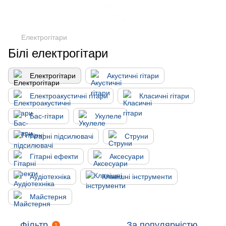
Електрогітари
Білі електрогітари
Електрогітари
Акустичні гітари
Електроакустичні гітари
Класичні гітари
Бас-гітари
Укулеле
Гітарні підсилювачі
Струни
Гітарні ефекти
Аксесуари
Аудіотехніка
Клавішні інструменти
Майстерня
Фільтр
За популярністю
1