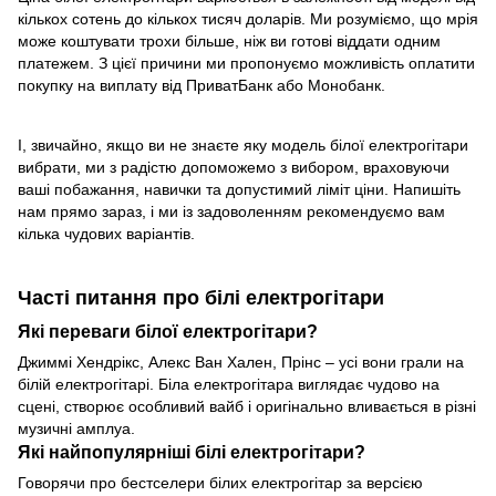
кількох сотень до кількох тисяч доларів. Ми розуміємо, що мрія
може коштувати трохи більше, ніж ви готові віддати одним
платежем. З цієї причини ми пропонуємо можливість оплатити
покупку на виплату від ПриватБанк або Монобанк.
І, звичайно, якщо ви не знаєте яку модель білої електрогітари
вибрати, ми з радістю допоможемо з вибором, враховуючи
ваші побажання, навички та допустимий ліміт ціни. Напишіть
нам прямо зараз, і ми із задоволенням рекомендуємо вам
кілька чудових варіантів.
Часті питання про білі електрогітари
Які переваги білої електрогітари?
Джиммі Хендрікс, Алекс Ван Хален, Прінс – усі вони грали на
білій електрогітарі. Біла електрогітара виглядає чудово на
сцені, створює особливий вайб і оригінально вливається в різні
музичні амплуа.
Які найпопулярніші білі електрогітари?
Говорячи про бестселери білих електрогітар за версією