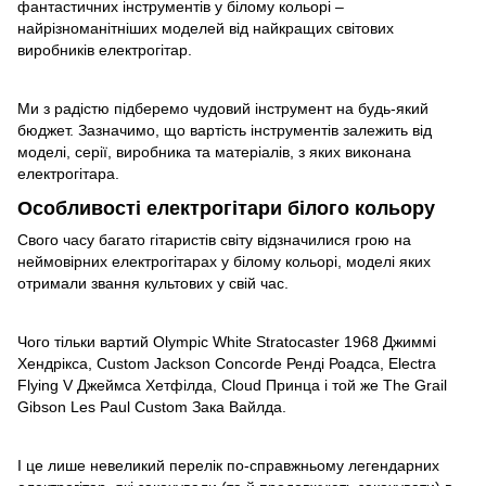
фантастичних інструментів у білому кольорі –
найрізноманітніших моделей від найкращих світових
виробників електрогітар.
Ми з радістю підберемо чудовий інструмент на будь-який
бюджет. Зазначимо, що вартість інструментів залежить від
моделі, серії, виробника та матеріалів, з яких виконана
електрогітара.
Особливості електрогітари білого кольору
Свого часу багато гітаристів світу відзначилися грою на
неймовірних електрогітарах у білому кольорі, моделі яких
отримали звання культових у свій час.
Чого тільки вартий Olympic White Stratocaster 1968 Джиммі
Хендрікса, Custom Jackson Concorde Ренді Роадса, Electra
Flying V Джеймса Хетфілда, Cloud Принца і той же The Grail
Gibson Les Paul Custom Зака ​​Вайлда.
І це лише невеликий перелік по-справжньому легендарних