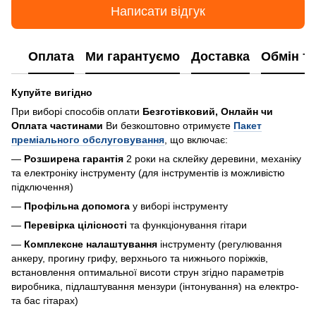
Написати відгук
Оплата
Ми гарантуємо
Доставка
Обмін т
Купуйте вигідно
При виборі способів оплати
Безготівковий, Онлайн чи
Оплата частинами
Ви безкоштовно отримуєте
Пакет
преміального обслуговування
, що включає:
—
Розширена гарантія
2 роки на склейку деревини, механіку
та електроніку інструменту (для інструментів із можливістю
підключення)
—
Профільна допомога
у виборі інструменту
—
Перевірка цілісності
та функціонування гітари
—
Комплексне налаштування
інструменту (регулювання
анкеру, прогину грифу, верхнього та нижнього поріжків,
встановлення оптимальної висоти струн згідно параметрів
виробника, підлаштування мензури (інтонування) на електро-
та бас гітарах)