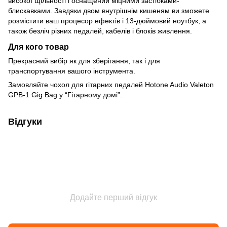
високої щільності і оснащений міцними застібками-
блискавками. Завдяки двом внутрішнім кишеням ви зможете
розмістити ваш процесор ефектів і 13-дюймовий ноутбук, а
також безліч різних педалей, кабелів і блоків живлення.
Для кого товар
Прекрасний вибір як для зберігання, так і для
транспортування вашого інструмента.
Замовляйте чохол для гітарних педалей Hotone Audio Valeton
GPB-1 Gig Bag у “Гітарному домі”.
Відгуки
Додайте перший відгук