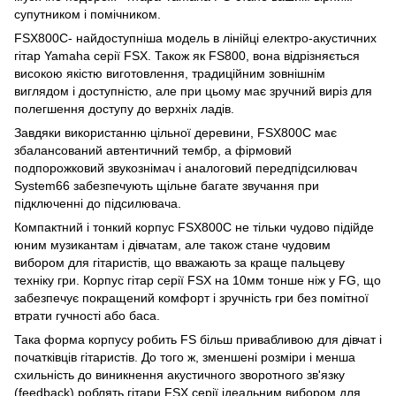
супутником і помічником.
FSX800C- найдоступніша модель в лінійці електро-акустичних
гітар Yamaha серії FSX. Також як FS800, вона відрізняється
високою якістю виготовлення, традиційним зовнішнім
виглядом і доступністю, але при цьому має зручний виріз для
полегшення доступу до верхніх ладів.
Завдяки використанню цільної деревини, FSX800C має
збалансований автентичний тембр, а фірмовий
подпорожковий звукознімач і аналоговий передпідсилювач
System66 забезпечують щільне багате звучання при
підключенні до підсилювача.
Компактний і тонкий корпус FSX800C не тільки чудово підійде
юним музикантам і дівчатам, але також стане чудовим
вибором для гітаристів, що вважають за краще пальцеву
техніку гри. Корпус гітар серії FSX на 10мм тонше ніж у FG, що
забезпечує покращений комфорт і зручність гри без помітної
втрати гучності або баса.
Така форма корпусу робить FS більш привабливою для дівчат і
початківців гітаристів. До того ж, зменшені розміри і менша
схильність до виникнення акустичного зворотного зв'язку
(feedback) роблять гітари FSX серії ідеальним вибором для