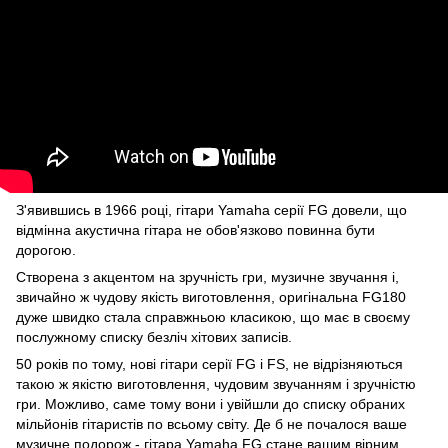
З'явившись в 1966 році, гітари Yamaha серії FG довели, що
відмінна акустична гітара не обов'язково повинна бути
дорогою.
Створена з акцентом на зручність гри, музичне звучання і,
звичайно ж чудову якість виготовлення, оригінальна FG180
дуже швидко стала справжньою класикою, що має в своєму
послужному списку безліч хітових записів.
50 років по тому, нові гітари серії FG і FS, не відрізняються
такою ж якістю виготовлення, чудовим звучанням і зручністю
гри. Можливо, саме тому вони і увійшли до списку обраних
мільйонів гітаристів по всьому світу. Де б не почалося ваше
музичне подорож - гітара Yamaha FG стане вашим вірним