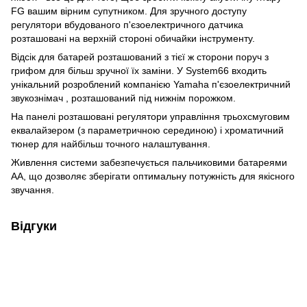
FG вашим вірним супутником. Для зручного доступу
регулятори вбудованого п'єзоелектричного датчика
розташовані на верхній стороні обичайки інструменту.
Відсік для батарей розташований з тієї ж сторони поруч з
грифом для більш зручної їх заміни. У System66 входить
унікальний розроблений компанією Yamaha п'єзоелектричний
звукознімач , розташований під нижнім порожком.
На панелі розташовані регулятори управління трьохсмуговим
еквалайзером (з параметричною серединою) і хроматичний
тюнер для найбільш точного налаштування.
Живлення системи забезпечується пальчиковими батареями
АА, що дозволяє зберігати оптимальну потужність для якісного
звучання.
Відгуки