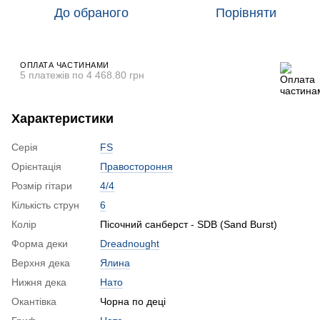
До обраного
Порівняти
ОПЛАТА ЧАСТИНАМИ
5 платежів по 4 468.80 грн
Характеристики
Серія
FS
Орієнтація
Правостороння
Розмір гітари
4/4
Кількість струн
6
Колір
Пісочний санберст - SDB (Sand Burst)
Форма деки
Dreadnought
Верхня дека
Ялина
Нижня дека
Нато
Окантівка
Чорна по деці