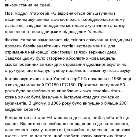
використання на сцені.
Нові моделі гітар серії FG відрізняються більш гучним і
насиченим звучанням в області басів і середньочастотному
діапазоні, завдяки передовим методам акустичного аналізу,
проведеного дослідницьким підрозділом Yamaha.
Фахівці Yamaha відмовилися від сліпого слідування традиціям і
провели безліч аналітичних тестів і експериментів, для
отримання найкращої конструкції зв'язок верхньої деки.
Завдяки цьому було створено абсолютно нова модель
скалопірованних зв'язок для отримання ідеальної акустичної
структури, що поєднує чудову надійність і відмінну якість звуку.
Історія акустичних гітар Yamaha серії FG почалася в 1966 році
з виходом моделей FG180 і FG150. Протягом наступних 50
років було розроблено та вироблено кілька поколінь гітар -
кожна з яких була ідеальним інструментом для сучасних
музикантів. В цілому, з 1966 року було випущено більше 200
моделей серії FG.
Кожна деталь гітари FG створена для того, щоб зробити її ще
краще. Від ретельно підібраних порід дерева до витонченого,
нанесеного вручну, покриття і, звичайно ж, численні перевірки
якості - все це для того, щоб зробити кожну акустичну гітару