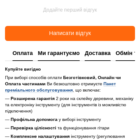
Додайте перший відгук
Написати відгук
Оплата
Ми гарантуємо
Доставка
Обмін т
Купуйте вигідно
При виборі способів оплати
Безготівковий, Онлайн чи
Оплата частинами
Ви безкоштовно отримуєте
Пакет
преміального обслуговування
, що включає:
—
Розширена гарантія
2 роки на склейку деревини, механіку
та електроніку інструменту (для інструментів із можливістю
підключення)
—
Профільна допомога
у виборі інструменту
—
Перевірка цілісності
та функціонування гітари
—
Комплексне налаштування
інструменту (регулювання