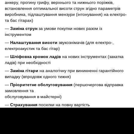
анкеру, прогину грифу, верхнього та нижнього поріжків,
встановлення оптимальної висоти струн згідно параметрів
виробника, підлаштування мензури (інтонування) на електро-
та бас гітарах)
—
Заміна струн
за умови покупки нових разом із
інструментом
—
Налаштування висоти
звукознімачів (для електро-,
електроакустик та бас гітар)
—
Шліфовка кромок ладів
на нових інструментах (закатка
ладів) при необхідності
—
Заміна гітари
на аналогічну при виникненні гарантійного
випадку (впродовж одного тижня)
—
Пріоритетне обслуговування
(першочергова відправка
замовлення та
обслуговування в майстерні)
—
Страхування
посилки на повну вартість