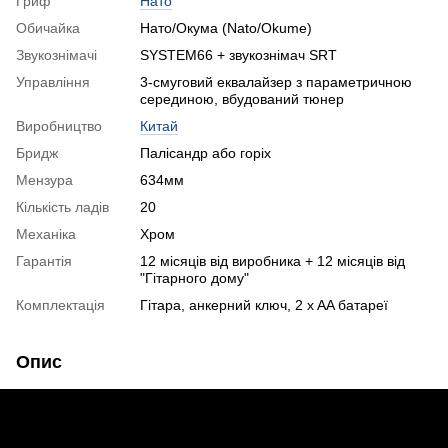
Гриф
Нато
Обичайка
Нато/Окума (Nato/Okume)
Звукознімачі
SYSTEM66 + звукознімач SRT
Управління
3-смуговий еквалайзер з параметричною
серединою, вбудований тюнер
Виробництво
Китай
Бридж
Палісандр або горіх
Мензура
634мм
Кількість ладів
20
Механіка
Хром
Гарантія
12 місяців від виробника + 12 місяців від
"Гітарного дому"
Комплектація
Гітара, анкерний ключ, 2 x AA батареї
Опис