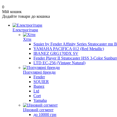
0
Мій кошик
Додайте товари до кошика
Електрогітари
Хіти
Squier by Fender Affinity Series Stratocaster mn 
YAMAHA PACIFICA 012 (Red Metallic)
IBANEZ GRG170DX SV
Fender Player II Stratocaster HSS 3-Color Sunburs
LTD EC-256 (Vintage Natural)
Популярні бренди
Fender
SQUIER
Ibanez
Ltd
Cort
Yamaha
Ціновий сегмент
до 10000 грн