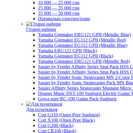
10 000 — 25 000 грн
25 000 — 35 000 грн
35 000 — 50 000 грн
Преміальні електрогітари
Гітарні набори
Yamaha Gigmaker ERG121 GPII (Metallic Blue)
Yamaha Gigmaker EG112 GPII (Metallic Red)
Yamaha Gigmaker EG112 GPII (Metallic Blue)
Yamaha ERG121 GPII (Black)
Yamaha Gigmaker EG112 GPII (Black)
Yamaha Gigmaker ERG121 GPII (Metallic Red)
Squier by Fender Affinity Series Strat Pack HSS 
Squier by Fender Affinity Series Strat Pack HSS C
Squier by Fender Sonic Stratocaster MN 2-Color 
Squier by Fender Sonic Stratocaster Pack MN Bla
Squier Affinity Series Stratocaster Mustang Micro
Donner Music DST-100 Sunburst Electric Guitar 
Gewa pure RC-100 Guitar Pack Sunburst
Для початківця
Cort G110 (Open Pore Sunburst)
Cort X100 (Open Pore Black)
Cort G200 (Black)
Cort CR100 (Black)