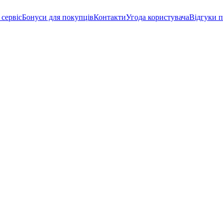
 сервіс
Бонуси для покупців
Контакти
Угода користувача
Відгуки п