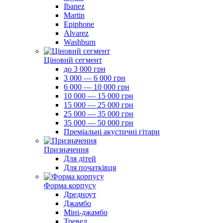
Ibanez
Martin
Epiphone
Alvarez
Washburn
Ціновий сегмент
до 3 000 грн
3 000 — 6 000 грн
6 000 — 10 000 грн
10 000 — 15 000 грн
15 000 — 25 000 грн
25 000 — 35 000 грн
35 000 — 50 000 грн
Преміальні акустичні гітари
Призначення
Для дітей
Для початківця
Форма корпусу
Дредноут
Джамбо
Міні-джамбо
Тревел