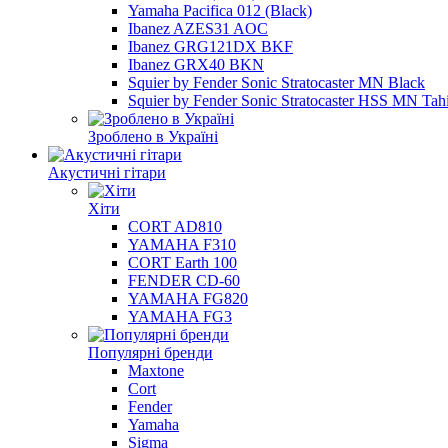
Yamaha Pacifica 012 (Black)
Ibanez AZES31 AOC
Ibanez GRG121DX BKF
Ibanez GRX40 BKN
Squier by Fender Sonic Stratocaster MN Black
Squier by Fender Sonic Stratocaster HSS MN Tahi
Зроблено в Україні
Акустичні гітари
Хіти
CORT AD810
YAMAHA F310
CORT Earth 100
FENDER CD-60
YAMAHA FG820
YAMAHA FG3
Популярні бренди
Maxtone
Cort
Fender
Yamaha
Sigma