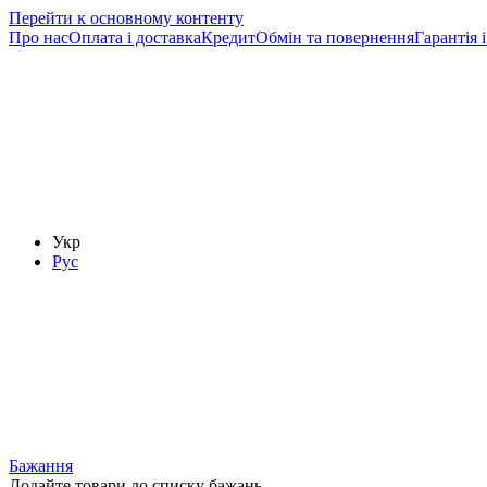
Перейти к основному контенту
Про нас
Оплата і доставка
Кредит
Обмін та повернення
Гарантія і
Укр
Рус
Бажання
Додайте товари до списку бажань