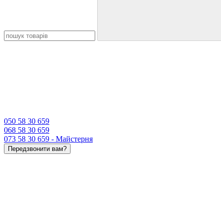
050 58 30 659
068 58 30 659
073 58 30 659 - Майстерня
Передзвонити вам?