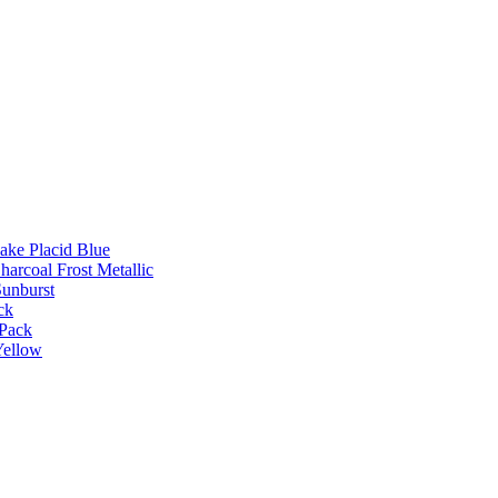
Lake Placid Blue
harcoal Frost Metallic
Sunburst
ck
 Pack
Yellow