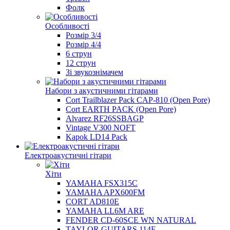
Фолк
Особливості
Розмір 3/4
Розмір 4/4
6 струн
12 струн
Зі звукознімачем
Набори з акустичними гітарами
Cort Trailblazer Pack CAP-810 (Open Pore)
Cort EARTH PACK (Open Pore)
Alvarez RF26SSBAGP
Vintage V300 NOFT
Kapok LD14 Pack
Електроакустичні гітари
Хіти
YAMAHA FSX315C
YAMAHA APX600FM
CORT AD810E
YAMAHA LL6M ARE
FENDER CD-60SCE WN NATURAL
TAYLOR GUITARS 114E