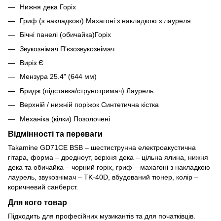
Нижня дека Горіх
Гриф (з накладкою) Махагоні з накладкою з лауреля
Бічні панелі (обичайка)Горіх
Звукознімач П’єзозвукознімач
Виріз Є
Мензура 25.4" (644 мм)
Бридж (підставка/струнотримач) Лаурель
Верхній / нижній поріжок Синтетична кістка
Механіка (кілки) Позолочені
Відмінності та переваги
Takamine GD71CE BSB – шестиструнна електроакустична
гітара, форма – дредноут, верхня дека – цільна ялина, нижня
дека та обичайка – чорний горіх, гриф – махагоні з накладкою
лаурель, звукознімач – TK-40D, вбудований тюнер, колір –
коричневий санберст.
Для кого товар
Підходить для професійних музикантів та для початківців.