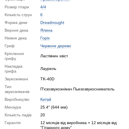
Розмір гітари
4/4
Кількість струн
6
Форма деки
Dreadnought
Верхня дека
Ялина
Нижня дека
Горіх
Гриф
Червоне дерево
Кріплення
Ластівчин хвіст
грифу
Накладка
Лаурель
грифа
Звукознімачі
TK-40D
Тип
П'єзозвукознімач Пьезозвукосниматель
звукознімачів
Виробництво
Китай
Мензура
25.4" (644 мм)
Кількість ладів
20
Гарантія
12 місяців від виробника + 12 місяців від
"Гітарного дому"