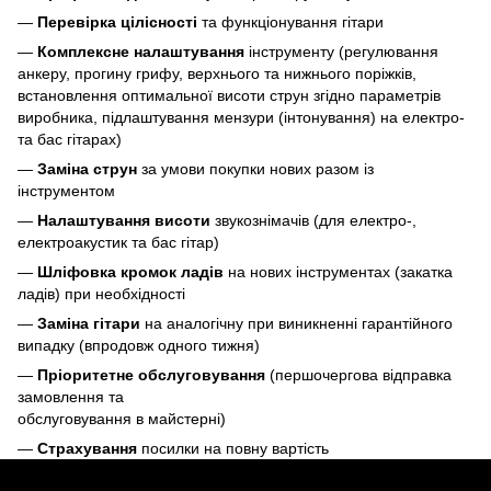
—
Перевірка цілісності
та функціонування гітари
—
Комплексне налаштування
інструменту (регулювання
анкеру, прогину грифу, верхнього та нижнього поріжків,
встановлення оптимальної висоти струн згідно параметрів
виробника, підлаштування мензури (інтонування) на електро-
та бас гітарах)
—
Заміна струн
за умови покупки нових разом із
інструментом
—
Налаштування висоти
звукознімачів (для електро-,
електроакустик та бас гітар)
—
Шліфовка кромок ладів
на нових інструментах (закатка
ладів) при необхідності
—
Заміна гітари
на аналогічну при виникненні гарантійного
випадку (впродовж одного тижня)
—
Пріоритетне обслуговування
(першочергова відправка
замовлення та
обслуговування в майстерні)
—
Страхування
посилки на повну вартість