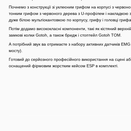
Почнемо з конструкції зі уклеєним грифом на корпусі з червоно
тонким грифом з червоного дерева з U-профілем і накладкою 
дуже білою мультіокантовкою по корпусу, грифу і головці грифа
Потім додамо висококласні компоненти, такі як кістяний верхній 
замкові колки Gotoh, а також бридж і стоптейл Gotoh TOM.
А потрібний звук ва отримаєте з набору активних датчиків EMG 
мосту).
Готовий до серйозного професійного використання на сцені або в
оснащений фірмовим жорстким кейсом ESP в комплекті.