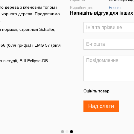
го дерева з кленовим топом і
Виробництво
Японія
Напишіть відгук для інших
з чорного дерева. Продовжимо
.
поріжок, стреплокі Schaller,
66 (біля грифа) і EMG 57 (біля
 студії, E-II Eclipse-DB
Оцініть товар
Надіслати