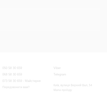
Контактна інформація
050 58 30 659
Viber
068 58 30 659
Telegram
073 58 30 659 - Майстерня
Київ, вулиця Верхній Вал, 54
Передзвонити вам?
Мапа проїзду