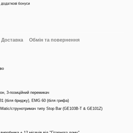
 додаткові бонуси
Доставка
Обмін та повернення
во
 тон, 3-позиційний перемикач
1 (біля бриджу), EMG 60 (біля грифа)
-Matic/струнотримач типу Stop Bar (GE103B-T & GE101Z)
д виробника + 12 місяців від "Гітарного дому"