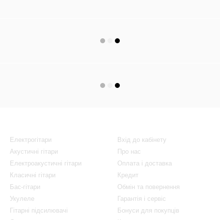
Каталог
Клієнтам
Електрогітари
Вхід до кабінету
Акустичні гітари
Про нас
Електроакустичні гітари
Оплата і доставка
Класичні гітари
Кредит
Бас-гітари
Обмін та повернення
Укулеле
Гарантія і сервіс
Гітарні підсилювачі
Бонуси для покупців