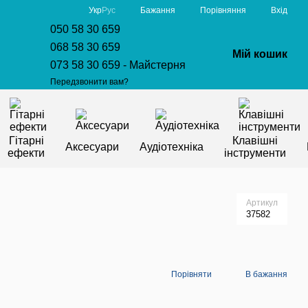
Порівняння
Укр
Рус
Бажання
Вхід
050 58 30 659
068 58 30 659
Мій кошик
073 58 30 659 - Майстерня
Передзвонити вам?
Гітарні
Клавішні
Аксесуари
Аудіотехніка
ефекти
інструменти
Артикул
37582
Порівняти
В бажання