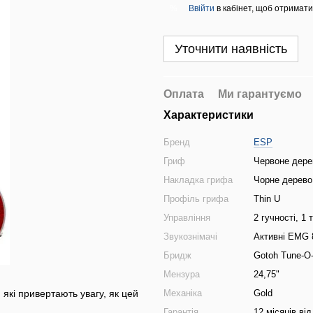
Ввійти
в кабінет, щоб отримати
%
Уточнити наявність
Оплата
Ми гарантуємо
Характеристики
Бренд
ESP
Гриф
Червоне дере
Накладка грифа
Чорне дерево
Профіль грифа
Thin U
Управління
2 гучності, 1
Звукознімачі
Активні EMG 8
Бридж
Gotoh Tune-O
Мензура
24,75"
, які привертають увагу, як цей
Механіка
Gold
Гарантія
12 місяців ві