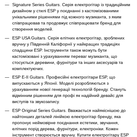
Signature Series Guitars. Серія електрогітар із традиційним
дизайном у стилі ESP у поєднанні з кастомізованими
унікальними рішеннями під кожного музиканта, з яким
співпрацював та продовжує співпрацювати бренд для
створення моделей.
ESP USA Guitars. Серія елітних електрогітар, зроблених
вручну у Південній Каліфорнії у найкращих традиціях
спадщини ESP. Інструменти також можуть бути
кастомізовані з урахуванням переваг музиканта, що
стосується деревини, фурнітури та інших аксесуарів та
комплектуючих.
ESP E-II Guitars. Професійні електрогітари ESP, що
випускаються у Японії. Моделі розробляються з
урахуванням нової генерації технологій бренду. Стануть
відмінним рішенням для профі як надійний девайс для
виступів та звукозапису.
ESP Original Series Guitars. Вважається найякіснішою до
найтонших деталей лінійкою електрогітар бренду, яка
пропонує неймовірне поєднання естетики, звучання,
елітних порід дерева, фурнітури, електроніки. Кожен
інструмент створюється вручну. Купити електрогітару ESP