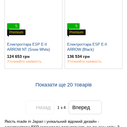
5
5
Premium
Premium
Електрогітара ESP E-II
Електрогітара ESP E-II
ARROW NT (Snow White)
ARROW (Black)
124 653 грн
136 534 грн
Уточнюйте наявність
Уточнюйте наявність
Показати ще 20 товарів
Назад
Вперед
1
з 4
Якість made in Japan і унікальний відомий дизайн -