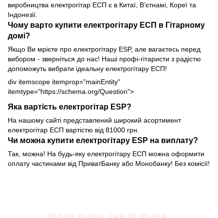
виробництва електрогітар ЕСП є в Китаї, В’єтнамі, Кореї та
Індонезії.
Чому варто купити електрогітару ЕСП в Гітарному
домі?
Якщо Ви мрієте про електрогітару ЕSP, але вагаєтесь перед
вибором - зверніться до нас! Наші профі-гітаристи з радістю
допоможуть вибрати ідеальну електрогітару ЕСП!
div itemscope itemprop="mainEntity"
itemtype="https://schema.org/Question">
Яка вартість електрогітар ЕSP?
На нашому сайті представлений широкий асортимент
електрогітар ЕСП вартістю від 81000 грн.
Чи можна купити електрогітару ЕSP на виплату?
Так, можна! На будь-яку електрогітару ЕСП можна оформити
оплату частинами від ПриватБанку або Монобанку! Без комісії!
050 58 30 659
068 58 30 659