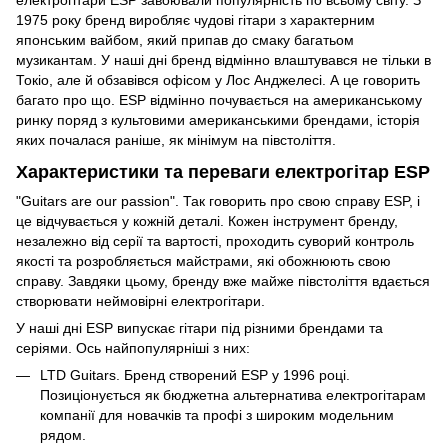
електрогітари ESP завоювали популярність по всьому світу. З
1975 року бренд виробляє чудові гітари з характерним
японським вайбом, який припав до смаку багатьом
музикантам. У наші дні бренд відмінно влаштувався не тільки в
Токіо, але й обзавівся офісом у Лос Анджелесі. А це говорить
багато про що. ESP відмінно почувається на американському
ринку поряд з культовими американськими брендами, історія
яких почалася раніше, як мінімум на півстоліття.
Характеристики та переваги електрогітар ESP
"Guitars are our passion". Так говорить про свою справу ESP, і
це відчувається у кожній деталі. Кожен інструмент бренду,
незалежно від серії та вартості, проходить суворий контроль
якості та розробляється майстрами, які обожнюють свою
справу. Завдяки цьому, бренду вже майже півстоліття вдається
створювати неймовірні електрогітари.
У наші дні ESP випускає гітари під різними брендами та
серіями. Ось найпопулярніші з них:
LTD Guitars. Бренд створений ESP у 1996 році.
Позиціонується як бюджетна альтернатива електрогітарам
компанії для новачків та профі з широким модельним
рядом.