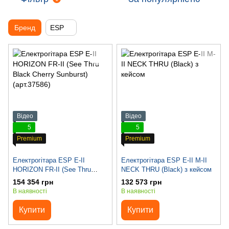
Бренд
ESP
Відео
Відео
5
5
Premium
Premium
Електрогітара ESP E-II
Електрогітара ESP E-II M-II
HORIZON FR-II (See Thru
NECK THRU (Black) з кейсом
Black Cherry Sunburst)
154 354 грн
132 573 грн
(арт.37586)
В наявності
В наявності
Купити
Купити