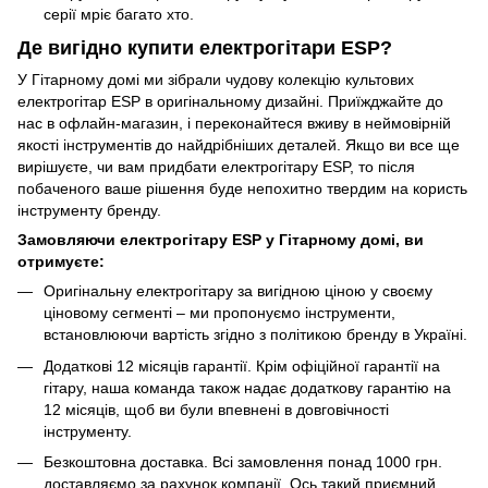
серії мріє багато хто.
Де вигідно купити електрогітари ESP?
У Гітарному домі ми зібрали чудову колекцію культових
електрогітар ESP в оригінальному дизайні. Приїжджайте до
нас в офлайн-магазин, і переконайтеся вживу в неймовірній
якості інструментів до найдрібніших деталей. Якщо ви все ще
вирішуєте, чи вам придбати електрогітару ESP, то після
побаченого ваше рішення буде непохитно твердим на користь
інструменту бренду.
Замовляючи електрогітару ESP у Гітарному домі, ви
отримуєте:
Оригінальну електрогітару за вигідною ціною у своєму
ціновому сегменті – ми пропонуємо інструменти,
встановлюючи вартість згідно з політикою бренду в Україні.
Додаткові 12 місяців гарантії. Крім офіційної гарантії на
гітару, наша команда також надає додаткову гарантію на
12 місяців, щоб ви були впевнені в довговічності
інструменту.
Безкоштовна доставка. Всі замовлення понад 1000 грн.
доставляємо за рахунок компанії. Ось такий приємний