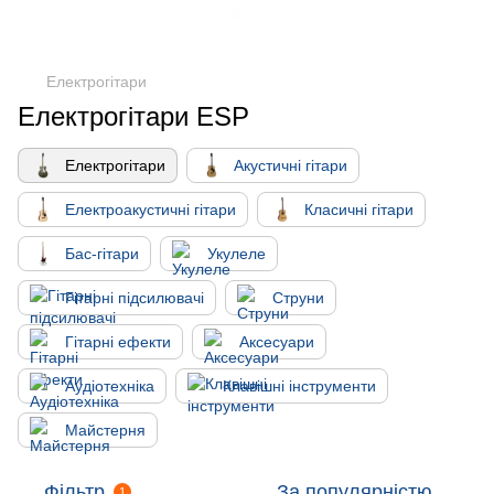
Електрогітари
Електрогітари ESP
Електрогітари
Акустичні гітари
Електроакустичні гітари
Класичні гітари
Бас-гітари
Укулеле
Гітарні підсилювачі
Струни
Гітарні ефекти
Аксесуари
Аудіотехніка
Клавішні інструменти
Майстерня
Фільтр
За популярністю
1