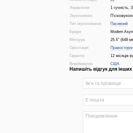
Управління
1 гучність, 
Звукознімачі
П’єзозвукоз
Тип звукознімачів
Пасивний
Бридж
Modern Asym
Мензура
25.5" (648 м
Орієнтація
Правосторо
Гарантія
12 місяців в
Виробництво
США
Напишіть відгук для інших