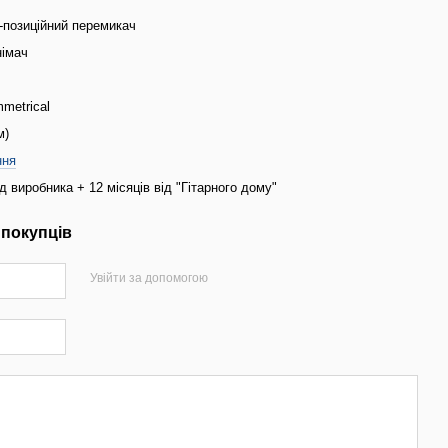
3-позиційний перемикач
німач
metrical
м)
ння
ід виробника + 12 місяців від "Гітарного дому"
 покупців
Увійти за допомогою