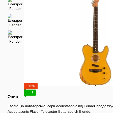
−13%
5
Опис
Еволюцію новаторської серії Acoustasonic від Fender продовжу
Acoustasonic Player Telecaster Butterscotch Blonde.