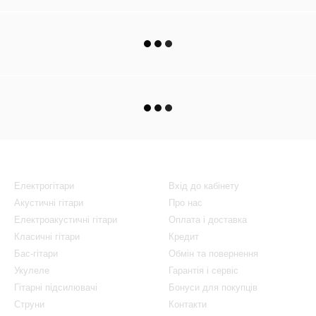
Каталог
Клієнтам
Електрогітари
Вхід до кабінету
Акустичні гітари
Про нас
Електроакустичні гітари
Оплата і доставка
Класичні гітари
Кредит
Бас-гітари
Обмін та повернення
Укулеле
Гарантія і сервіс
Гітарні підсилювачі
Бонуси для покупців
Струни
Контакти