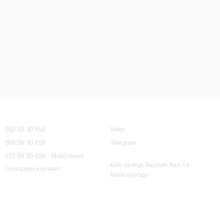
Контактна інформація
050 58 30 659
Viber
068 58 30 659
Telegram
073 58 30 659 - Майстерня
Київ, вулиця Верхній Вал, 54
Передзвонити вам?
Мапа проїзду