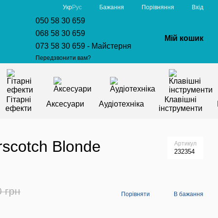
Порівняння
Укр
Рус
Бажання
Вхід
050 58 30 659
068 58 30 659
Мій кошик
073 58 30 659 - Майстерня
Передзвонити вам?
Гітарні
Клавішні
Аксесуари
Аудіотехніка
ефекти
інструменти
rscotch Blonde
Артикул
232354
0 грн
Порівняти
В бажання