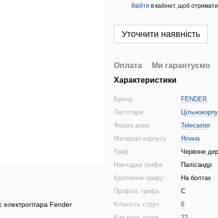
Ввійти
в кабінет, щоб отримати
%
Уточнити наявність
Оплата
Ми гарантуємо
Характеристики
Бренд
FENDER
Тип гітари
Цільнокорп
Форма деки
Telecaster
Матеріал корпусу
Ялина
Гриф
Червоне де
Накладка грифа
Палісандр
Кріплення грифу
На болтах
Профіль грифа
C
є електрогітара Fender
Кількість струн
6
Кількість ладів
22