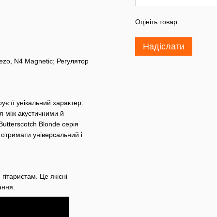
Оцініть товар
Надіслати
ezo, N4 Magnetic; Регулятор
ує її унікальний характер.
я між акустичними й
Butterscotch Blonde серія
 отримати універсальний і
 гітаристам. Це якісні
чання.