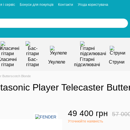
я і сервіс
Бонуси для покупців
Контакти
Угода користувача
Класичні
Бас-
Гітарні
Укулеле
Струни
гітари
гітари
підсилювачі
r Butterscotch Blonde
asonic Player Telecaster Butte
49 400 грн
57 00
Уточнюйте наявність