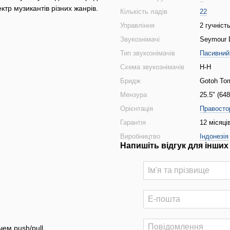
тр музикантів різних жанрів.
Кількість ладів
22
Управління
2 гучність
Звукознімачі
Seymour 
Тип звукознімачів
Пасивний
Схема звукознімачів
H-H
Бридж
Gotoh To
Мензура
25.5" (64
Орієнтація
Правосто
Гарантія
12 місяці
Виробництво
Індонезія
Напишіть відгук для інших
чем push/pull