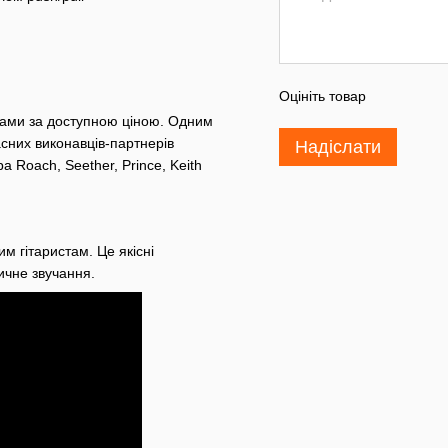
Оцініть товар
нтами за доступною ціною. Одним
асних виконавців-партнерів
Надіслати
a Roach, Seether, Prince, Keith
им гітаристам. Це якісні
сичне звучання.