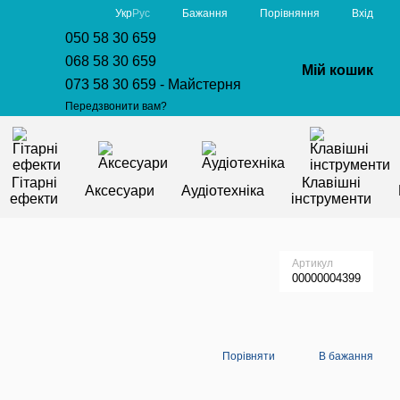
Порівняння
Укр
Рус
Бажання
Вхід
050 58 30 659
068 58 30 659
Мій кошик
073 58 30 659 - Майстерня
Передзвонити вам?
Гітарні
Клавішні
Аксесуари
Аудіотехніка
ефекти
інструменти
Артикул
00000004399
Порівняти
В бажання