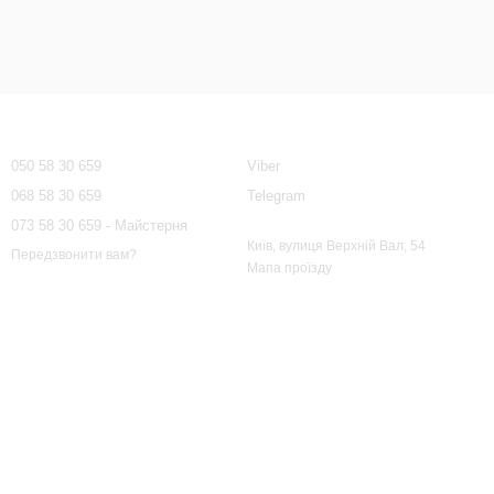
Контактна інформація
050 58 30 659
Viber
068 58 30 659
Telegram
073 58 30 659 - Майстерня
Київ, вулиця Верхній Вал, 54
Передзвонити вам?
Мапа проїзду