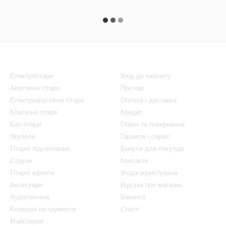
Каталог
Клієнтам
Електрогітари
Вхід до кабінету
Акустичні гітари
Про нас
Електроакустичні гітари
Оплата і доставка
Класичні гітари
Кредит
Бас-гітари
Обмін та повернення
Укулеле
Гарантія і сервіс
Гітарні підсилювачі
Бонуси для покупців
Струни
Контакти
Гітарні ефекти
Угода користувача
Аксесуари
Відгуки про магазин
Аудіотехніка
Вакансії
Клавішні інструменти
Статті
Майстерня