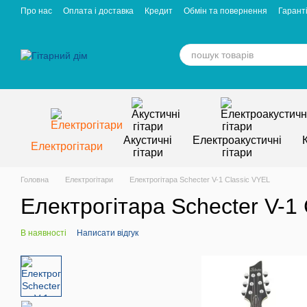
Перейти к основному контенту
Про нас
Оплата і доставка
Кредит
Обмін та повернення
Гаранті
Відгуки про магазин
Вакансії
Статті
Акустичні
Електроакустичні
Електрогітари
гітари
гітари
Головна
Електрогітари
Електрогітара Schecter V-1 Classic VYEL
Електрогітара Schecter V-1
В наявності
Написати відгук