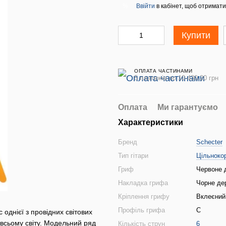
Ввійти
в кабінет, щоб отримати
%
Купити
ОПЛАТА ЧАСТИНАМИ
5 платежів по 10 430.20 грн
Оплата
Ми гарантуємо
Характеристики
Бренд
Schecter
Тип гітари
Цільноко
Гриф
Червоне 
Накладка грифа
Чорне де
Кріплення грифу
Вклеєний
Профіль грифа
С
 однієї з провідних світових
 всьому світу. Модельний ряд
Кількість струн
6