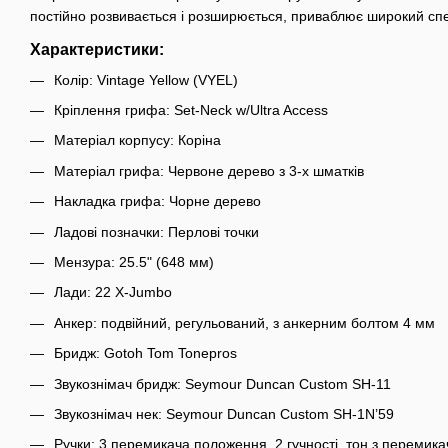
постійно розвивається і розширюється, приваблює широкий спек
Характеристики:
Колір: Vintage Yellow (VYEL)
Кріплення грифа: Set-Neck w/Ultra Access
Матеріал корпусу: Коріна
Матеріал грифа: Червоне дерево з 3-х шматків
Накладка грифа: Чорне дерево
Ладові позначки: Перлові точки
Мензура: 25.5" (648 мм)
Лади: 22 X-Jumbo
Анкер: подвійний, регульований, з анкерним болтом 4 мм
Бридж: Gotoh Tom Tonepros
Звукознімач бридж: Seymour Duncan Custom SH-11
Звукознімач нек: Seymour Duncan Custom SH-1N’59
Ручки: 3 перемикача положення, 2 гучності, тон з перемика