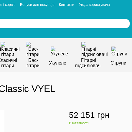
я і сервіс
Бонуси для покупців
Контакти
Угода користувача
Класичні
Бас-
Гітарні
Укулеле
Струни
гітари
гітари
підсилювачі
 Classic VYEL
52 151 грн
В наявності