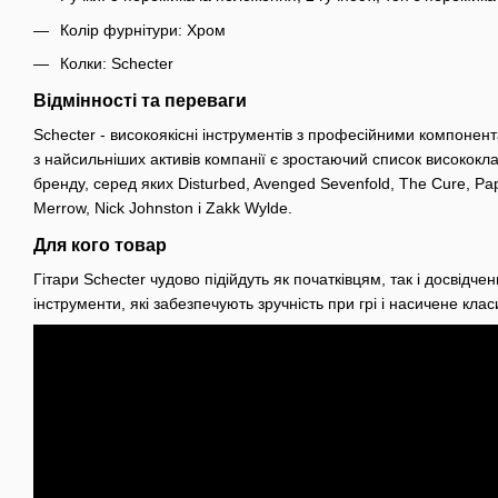
Колір фурнітури: Хром
Колки: Schecter
Відмінності та переваги
Schecter - високоякісні інструментів з професійними компоне
з найсильніших активів компанії є зростаючий список висококл
бренду, серед яких Disturbed, Avenged Sevenfold, The Cure, Pap
Merrow, Nick Johnston і Zakk Wylde.
Для кого товар
Гітари Schecter чудово підійдуть як початківцям, так і досвідчен
інструменти, які забезпечують зручність при грі і насичене кла