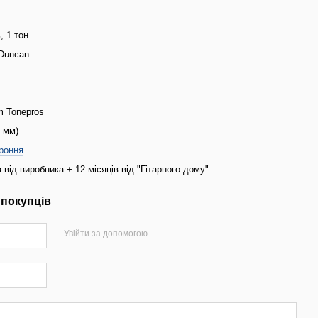
, 1 тон
Duncan
m Tonepros
8 мм)
роння
в від виробника + 12 місяців від "Гітарного дому"
 покупців
Увійти за допомогою