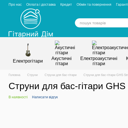
Перейти к основному контенту
Про нас
Оплата і доставка
Кредит
Обмін та повернення
Гаранті
Відгуки про магазин
Вакансії
Статті
Акустичні
Електроакустичні
Електрогітари
гітари
гітари
Головна
Струни
Струни для бас-гітари
Струни для бас-гітари GHS St
Струни для бас-гітари GHS
В наявності
Написати відгук