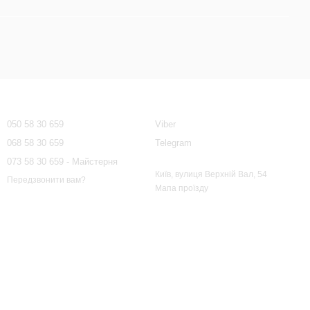
Контактна інформація
050 58 30 659
Viber
068 58 30 659
Telegram
073 58 30 659 - Майстерня
Київ, вулиця Верхній Вал, 54
Передзвонити вам?
Мапа проїзду