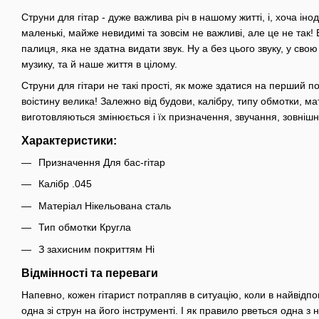
Струни для гітар - дуже важлива річ в нашому житті, і, хоча інод
маленькі, майже невидимі та зовсім не важливі, але це не так! 
палиця, яка не здатна видати звук. Ну а без цього звуку, у свою
музику, та й наше життя в цілому.
Струни для гітари не такі прості, як може здатися на перший пог
воістину велика! Залежно від будови, калібру, типу обмотки, ма
виготовляються змінюється і їх призначення, звучання, зовнішн
Характеристики:
Призначення Для бас-гітар
Калібр .045
Матеріал Нікельована сталь
Тип обмотки Кругла
З захисним покриттям Ні
Відмінності та переваги
Напевно, кожен гітарист потрапляв в ситуацію, коли в найвідп
одна зі струн на його інструменті. І як правило рветься одна з н