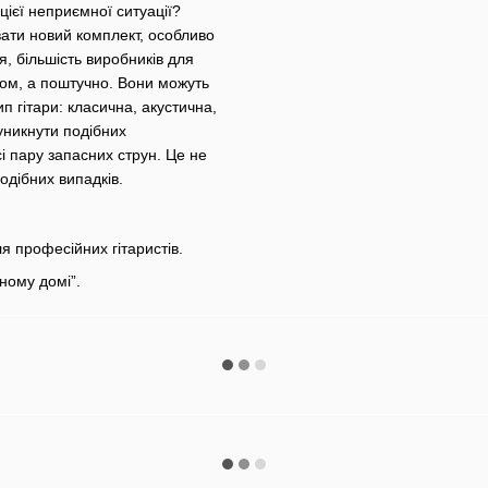
цієї неприємної ситуації?
вати новий комплект, особливо
, більшість виробників для
том, а поштучно. Вони можуть
п гітари: класична, акустична,
 уникнути подібних
і пару запасних струн. Це не
одібних випадків.
ля професійних гітаристів.
ному домі”.