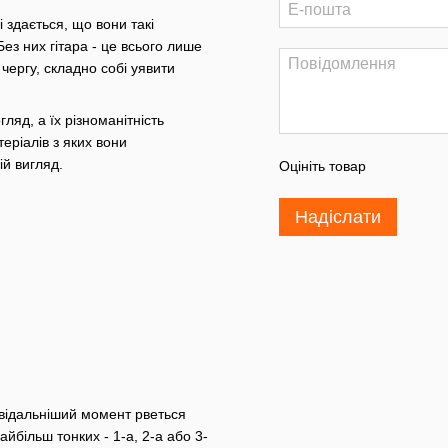
і здається, що вони такі
Без них гітара - це всього лише
 чергу, складно собі уявити
ляд, а їх різноманітність
теріалів з яких вони
ій вигляд.
Оцініть товар
Надіслати
овідальніший момент рветься
айбільш тонких - 1-а, 2-а або 3-