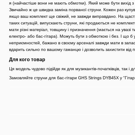
я (найчастіше вони не мають обмотки). Який може бути вихід з 
Звичайно ж це швидка заміна порваної струни. Кожен раз купу
якщо ваш комплект ще свіжий, не завжди виправдано. На щастя
таких ситуацій, випускають струни, які продаються не комплек
мати різні матеріал, товщину і призначення (мається на увазі ти
електро- або бас-гітара). Можуть бути з обмоткою і без. І що б
неприємностей, бажано в своєму арсеналі завжди мати в запас
вдарить сильно по вашому гаманцю і дозволить захистити від п
Для кого товар
Ця модель чудово підійде як для музикантів-початківців, так і д
Замовляйте струни для бас-гітари GHS Strings DYB45X у “Гітар