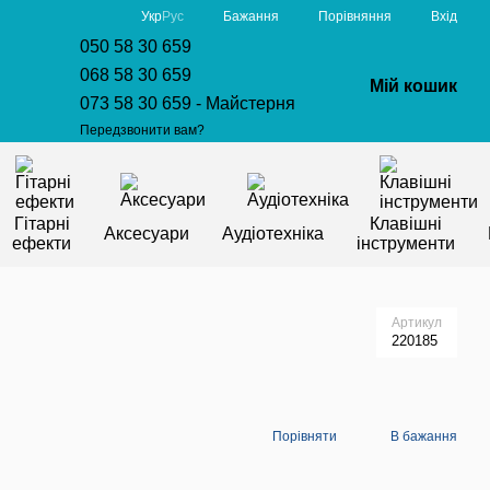
Порівняння
Укр
Рус
Бажання
Вхід
050 58 30 659
068 58 30 659
Мій кошик
073 58 30 659 - Майстерня
Передзвонити вам?
Гітарні
Клавішні
Аксесуари
Аудіотехніка
ефекти
інструменти
Артикул
220185
Порівняти
В бажання