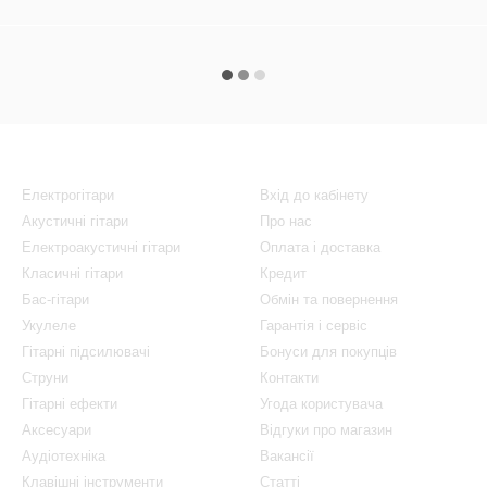
Каталог
Клієнтам
Електрогітари
Вхід до кабінету
Акустичні гітари
Про нас
Електроакустичні гітари
Оплата і доставка
Класичні гітари
Кредит
Бас-гітари
Обмін та повернення
Укулеле
Гарантія і сервіс
Гітарні підсилювачі
Бонуси для покупців
Струни
Контакти
Гітарні ефекти
Угода користувача
Аксесуари
Відгуки про магазин
Аудіотехніка
Вакансії
Клавішні інструменти
Статті