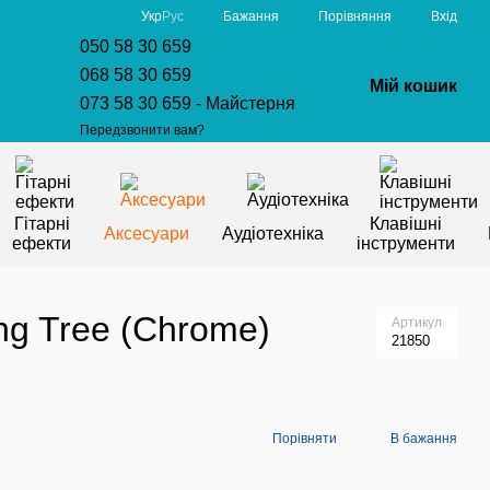
Порівняння
Укр
Рус
Бажання
Вхід
050 58 30 659
068 58 30 659
Мій кошик
073 58 30 659 - Майстерня
Передзвонити вам?
Гітарні
Клавішні
Аксесуари
Аудіотехніка
ефекти
інструменти
ng Tree (Chrome)
Артикул
21850
Порівняти
В бажання