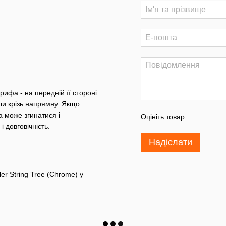
рифа - на передній її стороні.
ли крізь напрямну. Якщо
 може згинатися і
Оцініть товар
і довговічність.
Надіслати
r String Tree (Chrome) у