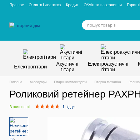
Перейти к основному контенту
Про нас
Оплата і доставка
Кредит
Обмін та повернення
Гаранті
Відгуки про магазин
Вакансії
Статті
Акустичні
Електроакустичні
Електрогітари
гітари
гітари
Головна
Аксесуари
Гітарні комплектуючі
Гітарна механіка
Ролико
Роликовий ретейнер PAXPHIL
В наявності
1 відгук