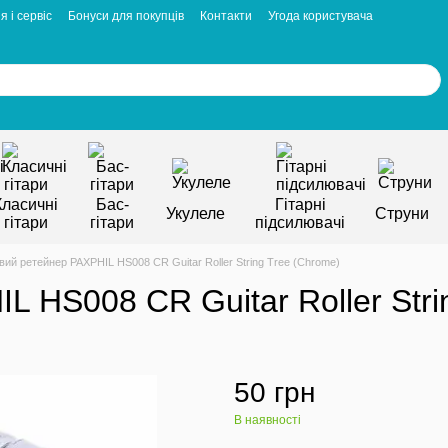
я і сервіс
Бонуси для покупців
Контакти
Угода користувача
Класичні
Бас-
Гітарні
Укулеле
Струни
гітари
гітари
підсилювачі
вий ретейнер PAXPHIL HS008 CR Guitar Roller String Tree (Chrome)
 HS008 CR Guitar Roller Stri
50 грн
В наявності