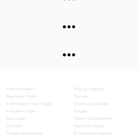
Каталог
Клієнтам
Електрогітари
Вхід до кабінету
Акустичні гітари
Про нас
Електроакустичні гітари
Оплата і доставка
Класичні гітари
Кредит
Бас-гітари
Обмін та повернення
Укулеле
Гарантія і сервіс
Гітарні підсилювачі
Бонуси для покупців