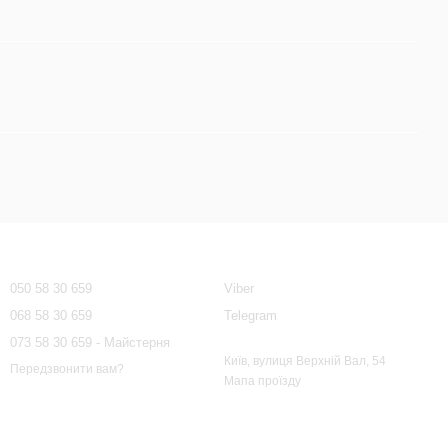
Контактна інформація
050 58 30 659
Viber
068 58 30 659
Telegram
073 58 30 659 - Майстерня
Київ, вулиця Верхній Вал, 54
Передзвонити вам?
Мапа проїзду