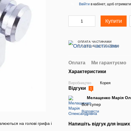
Ввійти
в кабінет, щоб отримати
%
Купити
ОПЛАТА ЧАСТИНАМИ
5 платежів по 10.00 грн
Оплата
Ми гарантуємо
Характеристики
Виробництво
Корея
Відгуки
1
Мелащенко Марія Ол
Все супер
Відповісти
влюються на голові грифа і
Напишіть відгук для інших