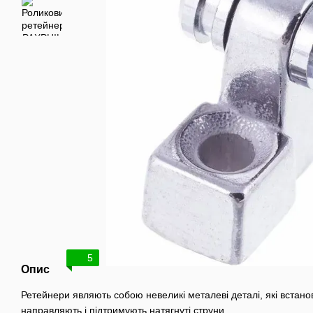
5
Опис
Ретейнери являють собою невеликі металеві деталі, які встано
направляють і підтримують натягнуті струни.