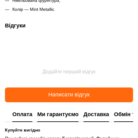
Нікельована фурнітура;
Колір — Mint Metallic.
Відгуки
Додайте перший відгук
Написати відгук
Оплата
Ми гарантуємо
Доставка
Обмін т
Купуйте вигідно