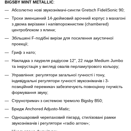
BIGSBY MINT METALLIC
:
Абсолютно нові звукознімачі-сингли Gretsch FideliSonic 90;
Трохи зменшений 14-дюймовий арочний корпус з махагоні
з двома вирізами і напівпорожнистим (chambered)
центроблоком з ялини;
Збільшені F-подібні вирізи для посилення акустичної
проекції;
Гриф з нато;
Накладка з лауреля радіусом 12", 22 лади Medium Jumbo
та інкрустація у вигляді овалів перламутрового кольору;
Управління: регулятори загальної гучності і тону,
індивідуальні регулятори гучності звукознімачів і 3-
позиційний перемикач забезпечують повноцінну гнучкість
формування звуку;
Струнотримач з системою тремоло Bigsby B50;
Бридж Anchored Adjusto-Matic;
Одношаровий черепаховий пікгард, стилізовані рамки
звукознімачів і регулятори «radio arrow»;