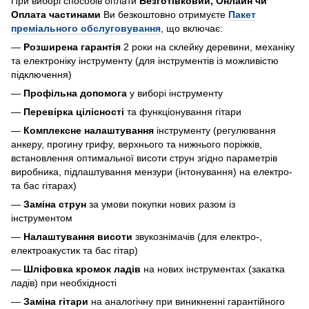
При виборі способів оплати
Безготівковий, Онлайн чи
Оплата частинами
Ви безкоштовно отримуєте
Пакет
преміального обслуговування
, що включає:
—
Розширена гарантія
2 роки на склейку деревини, механіку
та електроніку інструменту (для інструментів із можливістю
підключення)
—
Профільна допомога
у виборі інструменту
—
Перевірка цілісності
та функціонування гітари
—
Комплексне налаштування
інструменту (регулювання
анкеру, прогину грифу, верхнього та нижнього поріжків,
встановлення оптимальної висоти струн згідно параметрів
виробника, підлаштування мензури (інтонування) на електро-
та бас гітарах)
—
Заміна струн
за умови покупки нових разом із
інструментом
—
Налаштування висоти
звукознімачів (для електро-,
електроакустик та бас гітар)
—
Шліфовка кромок ладів
на нових інструментах (закатка
ладів) при необхідності
—
Заміна гітари
на аналогічну при виникненні гарантійного