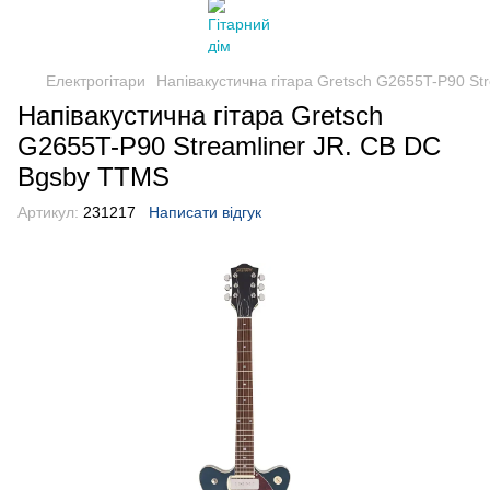
Електрогітари
Напівакустична гітара Gretsch G2655T-P90 St
Напівакустична гітара Gretsch
G2655T-P90 Streamliner JR. CB DC
Bgsby TTMS
Артикул:
231217
Написати відгук