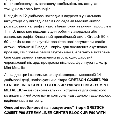
кістки забезпечують вражаючу стабільність налаштування і
точну, незмазану інтонацію.
Швидкісна 12-дюймова накладка з лауреля з унікальною
інкрустацією у вигляді овалів і 22 ладами Medium Jumbo,
розташована на грифі з нато з білим окантуванням і профілем
Thin U, ідеально підходить для роботи з акордами або
запальних рифів. Класичний привабливий стиль Gretsch 50-х і
60-х років також присутній: повністю нові регулятори «radio
arrow», збільшені F-подібні вирізи для посилення акустичної
проекції, стилізовані рамки звукознімачів, елегантне зістарене
біле окантування з оновленим вусом, одношаровий
черепаховий пікгард, прекрасна нікелева фурнітура та колір
Mint Metallic.
Легка для гри і запальних виступів завдяки зменшеній 14-
дюймової деці, напівакустична гітара
GRETSCH G2655T-P90
STREAMLINER CENTER BLOCK JR P90 WITH BIGSBY MINT
METALLIC
— це феноменальний інструмент для сучасного
музиканта, який хоче взяти контроль над сценою і аудиторією,
виділяючись з натовпу.
Основні особливості напівакустичної гітари
GRETSCH
G2655T-P90 STREAMLINER CENTER BLOCK JR P90 WITH