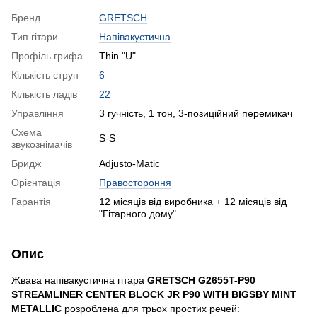
Бренд
GRETSCH
Тип гітари
Напівакустична
Профіль грифа
Thin "U"
Кількість струн
6
Кількість ладів
22
Управління
3 гучність, 1 тон, 3-позиційний перемикач
Схема
S-S
звукознімачів
Бридж
Adjusto-Matic
Орієнтація
Правостороння
Гарантія
12 місяців від виробника + 12 місяців від
"Гітарного дому"
Опис
Жвава напівакустична гітара
GRETSCH G2655T-P90
STREAMLINER CENTER BLOCK JR P90 WITH BIGSBY MINT
METALLIC
розроблена для трьох простих речей: