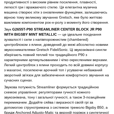
продуктивності з високим рівнем посилення, плавності,
легкості гри і вражаючого стилю. Ця елегантна музична
машина створює хіти з оновленими функціями, залишаючись
вірною тому великому звучанню Gretsch, яке було життєво
важливим компонентом рок-н-ролу з моменту його створення.
Звук
G2655T-P90 STREAMLINER CENTER BLOCK JR P90
WITH BIGSBY MINT METALLIC
— це ідеальне поєднання
зухвалості і сили з напівпорожнистим (chambered)
центроблоком з ялини, доведений до межі абсолютно новими
звукоснимателями Gretsch FideliSonic. Ці звукознімачі-сингли
зберігають повний теплий тон традиційного P90 з
характерними артикульованими і чітко окресленими верхами.
Легкий центроблок з ялини проходить по всій довжині корпусу
з махагоні, посилюючи арочний топ і усуваючи небажаний
зворотний зв'язок для забезпечення комфортного звучання на
сучасних сценах.
Звукова потужність Streamliner формується традиційною
схемою управління: регуляторами гучності кожного
звукознімача, тону і загальної гучності, а також 3-позиційним
перемикачем. Додайте сяйва і виразності своїй грі за
допомогою струнотримача з системою тремоло Bigsby B50, а
бридж Anchored Adjusto-Matic та верхній поріжок з синтетичної