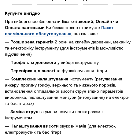
Купуйте вигідно
При виборі способів оплати
Безготівковий, Онлайн чи
Оплата частинами
Ви безкоштовно отримуєте
Пакет
преміального обслуговування
, що включає:
—
Розширена гарантія
2 роки на склейку деревини, механіку
та електроніку інструменту (для інструментів із можливістю
підключення)
—
Профільна допомога
у виборі інструменту
—
Перевірка цілісності
та функціонування гітари
—
Комплексне налаштування
інструменту (регулювання
анкеру, прогину грифу, верхнього та нижнього поріжків,
встановлення оптимальної висоти струн згідно параметрів
виробника, підлаштування мензури (інтонування) на електро-
та бас гітарах)
—
Заміна струн
за умови покупки нових разом із
інструментом
—
Налаштування висоти
звукознімачів (для електро-,
електроакустик та бас гітар)