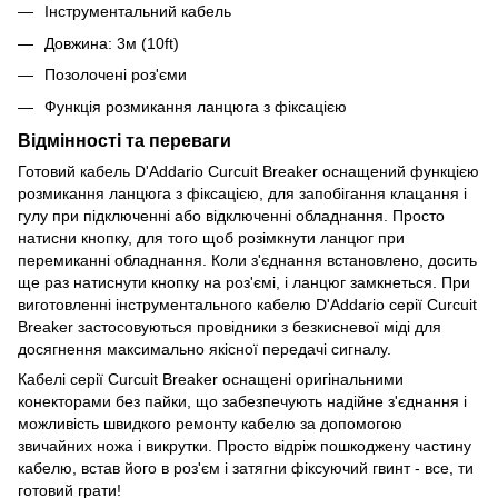
Інструментальний кабель
Довжина: 3м (10ft)
Позолочені роз'єми
Функція розмикання ланцюга з фіксацією
Відмінності та переваги
Готовий кабель D'Addario Curcuit Breaker оснащений функцією
розмикання ланцюга з фіксацією, для запобігання клацання і
гулу при підключенні або відключенні обладнання. Просто
натисни кнопку, для того щоб розімкнути ланцюг при
перемиканні обладнання. Коли з'єднання встановлено, досить
ще раз натиснути кнопку на роз'ємі, і ланцюг замкнеться. При
виготовленні інструментального кабелю D'Addario серії Curcuit
Breaker застосовуються провідники з безкисневої міді для
досягнення максимально якісної передачі сигналу.
Кабелі серії Curcuit Breaker оснащені оригінальними
конекторами без пайки, що забезпечують надійне з'єднання і
можливість швидкого ремонту кабелю за допомогою
звичайних ножа і викрутки. Просто відріж пошкоджену частину
кабелю, встав його в роз'єм і затягни фіксуючий гвинт - все, ти
готовий грати!