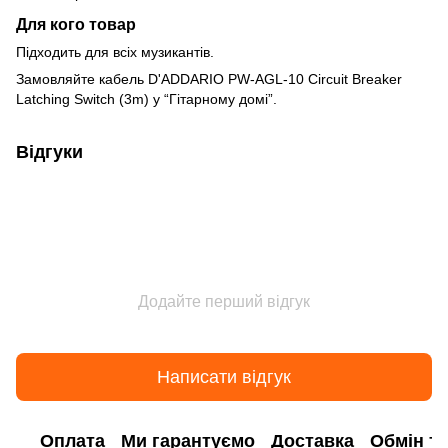
Для кого товар
Підходить для всіх музикантів.
Замовляйте кабель D'ADDARIO PW-AGL-10 Circuit Breaker
Latching Switch (3m) у “Гітарному домі”.
Відгуки
Додайте перший відгук
Написати відгук
Оплата
Ми гарантуємо
Доставка
Обмін т