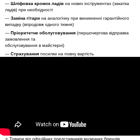
—
Шліфовка кромок ладів
на нових інструментах (закатка
ладів) при необхідності
—
Заміна гітари
на аналогічну при виникненні гарантійного
випадку (впродовж одного тижня)
—
Пріоритетне обслуговування
(першочергова відправка
замовлення та
обслуговування в майстерні)
—
Страхування
посилки на повну вартість
⭐️ Товари від офіційних представників музичних брендів