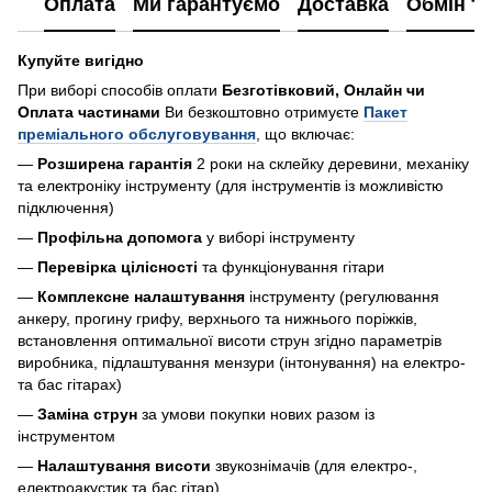
Оплата
Ми гарантуємо
Доставка
Обмін т
Купуйте вигідно
При виборі способів оплати
Безготівковий, Онлайн чи
Оплата частинами
Ви безкоштовно отримуєте
Пакет
преміального обслуговування
, що включає:
—
Розширена гарантія
2 роки на склейку деревини, механіку
та електроніку інструменту (для інструментів із можливістю
підключення)
—
Профільна допомога
у виборі інструменту
—
Перевірка цілісності
та функціонування гітари
—
Комплексне налаштування
інструменту (регулювання
анкеру, прогину грифу, верхнього та нижнього поріжків,
встановлення оптимальної висоти струн згідно параметрів
виробника, підлаштування мензури (інтонування) на електро-
та бас гітарах)
—
Заміна струн
за умови покупки нових разом із
інструментом
—
Налаштування висоти
звукознімачів (для електро-,
електроакустик та бас гітар)