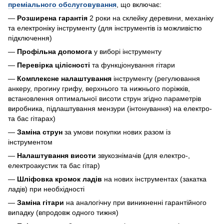
преміального обслуговування
, що включає:
—
Розширена гарантія
2 роки на склейку деревини, механіку
та електроніку інструменту (для інструментів із можливістю
підключення)
—
Профільна допомога
у виборі інструменту
—
Перевірка цілісності
та функціонування гітари
—
Комплексне налаштування
інструменту (регулювання
анкеру, прогину грифу, верхнього та нижнього поріжків,
встановлення оптимальної висоти струн згідно параметрів
виробника, підлаштування мензури (інтонування) на електро-
та бас гітарах)
—
Заміна струн
за умови покупки нових разом із
інструментом
—
Налаштування висоти
звукознімачів (для електро-,
електроакустик та бас гітар)
—
Шліфовка кромок ладів
на нових інструментах (закатка
ладів) при необхідності
—
Заміна гітари
на аналогічну при виникненні гарантійного
випадку (впродовж одного тижня)