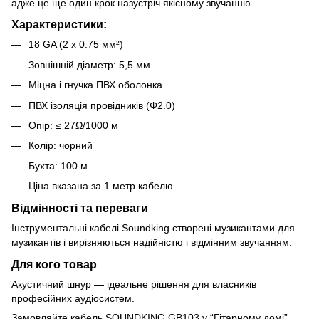
адже це ще один крок назустріч якісному звучанню.
Характеристики:
18 GA (2 x 0.75 мм²)
Зовнішній діаметр: 5,5 мм
Міцна і гнучка ПВХ оболонка
ПВХ ізоляція провідників (Φ2.0)
Опір: ≤ 27Ω/1000 м
Колір: чорний
Бухта: 100 м
Ціна вказана за 1 метр кабелю
Відмінності та переваги
Інструментальні кабелі Soundking створені музикантами для
музикантів і вирізняються надійністю і відмінним звучанням.
Для кого товар
Акустичний шнур — ідеальне рішення для власників
професійних аудіосистем.
Замовляйте кабель SOUNDKING GB103 у “Гітарному домі”.