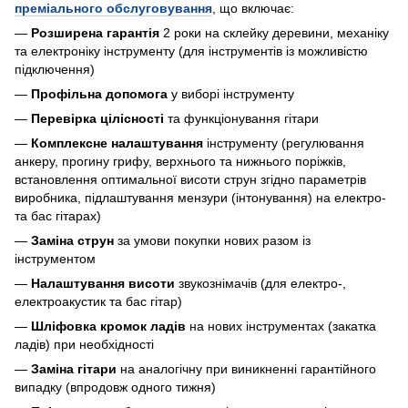
преміального обслуговування
, що включає:
—
Розширена гарантія
2 роки на склейку деревини, механіку
та електроніку інструменту (для інструментів із можливістю
підключення)
—
Профільна допомога
у виборі інструменту
—
Перевірка цілісності
та функціонування гітари
—
Комплексне налаштування
інструменту (регулювання
анкеру, прогину грифу, верхнього та нижнього поріжків,
встановлення оптимальної висоти струн згідно параметрів
виробника, підлаштування мензури (інтонування) на електро-
та бас гітарах)
—
Заміна струн
за умови покупки нових разом із
інструментом
—
Налаштування висоти
звукознімачів (для електро-,
електроакустик та бас гітар)
—
Шліфовка кромок ладів
на нових інструментах (закатка
ладів) при необхідності
—
Заміна гітари
на аналогічну при виникненні гарантійного
випадку (впродовж одного тижня)