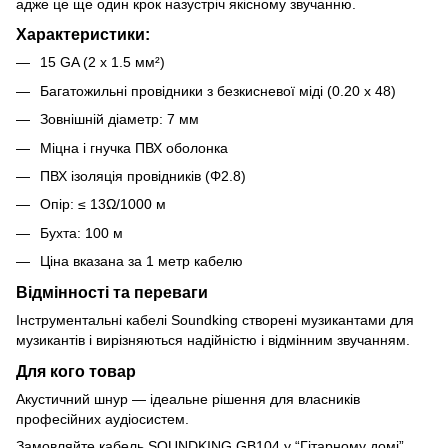
адже це ще один крок назустріч якісному звучанню.
Характеристики:
15 GA (2 x 1.5 мм²)
Багатожильні провідники з безкисневої міді (0.20 х 48)
Зовнішній діаметр: 7 мм
Міцна і гнучка ПВХ оболонка
ПВХ ізоляція провідників (Φ2.8)
Опір: ≤ 13Ω/1000 м
Бухта: 100 м
Ціна вказана за 1 метр кабелю
Відмінності та переваги
Інструментальні кабелі Soundking створені музикантами для
музикантів і вирізняються надійністю і відмінним звучанням.
Для кого товар
Акустичний шнур — ідеальне рішення для власників
професійних аудіосистем.
Замовляйте кабель SOUNDKING GB104 у “Гітарному домі”.