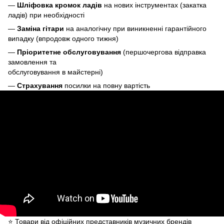
—
Шліфовка кромок ладів
на нових інструментах (закатка
ладів) при необхідності
—
Заміна гітари
на аналогічну при виникненні гарантійного
випадку (впродовж одного тижня)
—
Пріоритетне обслуговування
(першочергова відправка
замовлення та
обслуговування в майстерні)
—
Страхування
посилки на повну вартість
⭐️ Товари від офіційних представників музичних брендів