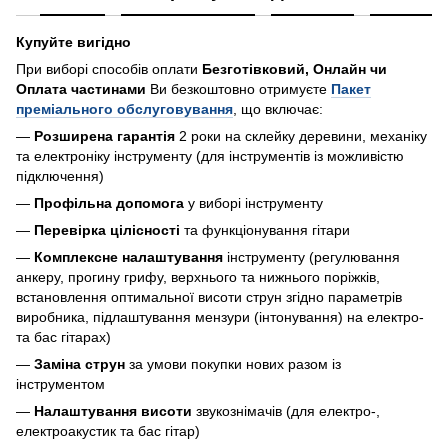
Купуйте вигідно
При виборі способів оплати
Безготівковий, Онлайн чи
Оплата частинами
Ви безкоштовно отримуєте
Пакет
преміального обслуговування
, що включає:
—
Розширена гарантія
2 роки на склейку деревини, механіку
та електроніку інструменту (для інструментів із можливістю
підключення)
—
Профільна допомога
у виборі інструменту
—
Перевірка цілісності
та функціонування гітари
—
Комплексне налаштування
інструменту (регулювання
анкеру, прогину грифу, верхнього та нижнього поріжків,
встановлення оптимальної висоти струн згідно параметрів
виробника, підлаштування мензури (інтонування) на електро-
та бас гітарах)
—
Заміна струн
за умови покупки нових разом із
інструментом
—
Налаштування висоти
звукознімачів (для електро-,
електроакустик та бас гітар)