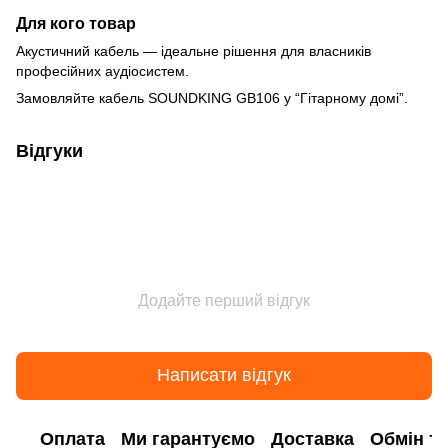
Для кого товар
Акустичний кабель — ідеальне рішення для власників
професійних аудіосистем.
Замовляйте кабель SOUNDKING GB106 у “Гітарному домі”.
Відгуки
Додайте перший відгук
Написати відгук
Оплата
Ми гарантуємо
Доставка
Обмін т