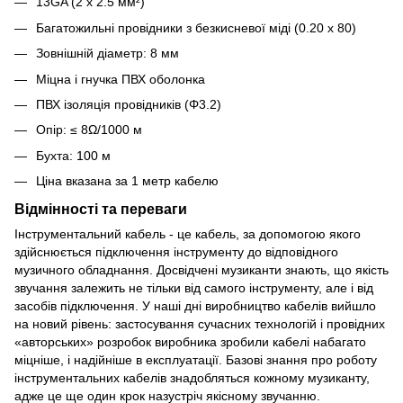
13GA (2 x 2.5 мм²)
Багатожильні провідники з безкисневої міді (0.20 х 80)
Зовнішній діаметр: 8 мм
Міцна і гнучка ПВХ оболонка
ПВХ ізоляція провідників (Φ3.2)
Опір: ≤ 8Ω/1000 м
Бухта: 100 м
Ціна вказана за 1 метр кабелю
Відмінності та переваги
Інструментальний кабель - це кабель, за допомогою якого
здійснюється підключення інструменту до відповідного
музичного обладнання. Досвідчені музиканти знають, що якість
звучання залежить не тільки від самого інструменту, але і від
засобів підключення. У наші дні виробництво кабелів вийшло
на новий рівень: застосування сучасних технологій і провідних
«авторських» розробок виробника зробили кабелі набагато
міцніше, і надійніше в експлуатації. Базові знання про роботу
інструментальних кабелів знадобляться кожному музиканту,
адже це ще один крок назустріч якісному звучанню.