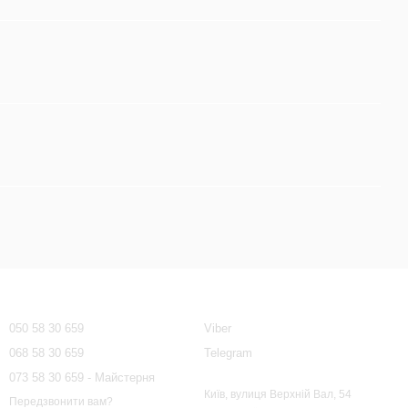
Контактна інформація
050 58 30 659
Viber
068 58 30 659
Telegram
073 58 30 659 - Майстерня
Київ, вулиця Верхній Вал, 54
Передзвонити вам?