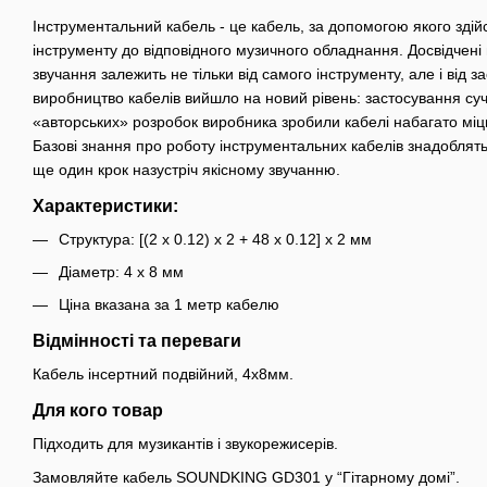
Інструментальний кабель - це кабель, за допомогою якого зді
інструменту до відповідного музичного обладнання. Досвідчені 
звучання залежить не тільки від самого інструменту, але і від з
виробництво кабелів вийшло на новий рівень: застосування суч
«авторських» розробок виробника зробили кабелі набагато міцні
Базові знання про роботу інструментальних кабелів знадоблят
ще один крок назустріч якісному звучанню.
Характеристики:
Структура: [(2 х 0.12) x 2 + 48 x 0.12] x 2 мм
Діаметр: 4 х 8 мм
Ціна вказана за 1 метр кабелю
Відмінності та переваги
Кабель інсертний подвійний, 4х8мм.
Для кого товар
Підходить для музикантів і звукорежисерів.
Замовляйте кабель SOUNDKING GD301 у “Гітарному домі”.