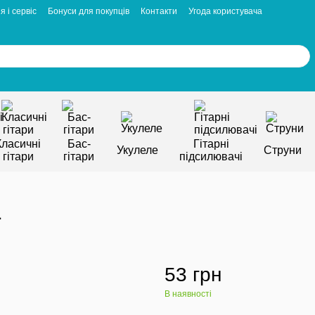
я і сервіс
Бонуси для покупців
Контакти
Угода користувача
Класичні
Бас-
Гітарні
Укулеле
Струни
гітари
гітари
підсилювачі
1
53 грн
В наявності