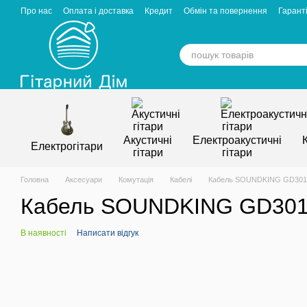
Перейти к основному контенту
Про нас
Оплата і доставка
Кредит
Обмін та повернення
Гаранті
Відгуки про магазин
Вакансії
Статті
Акустичні
Електроакустичні
Електрогітари
гітари
гітари
Головна
Аксесуари
Комутація
Кабелі
Кабель SOUNDKING GD301
Кабель SOUNDKING GD30
В наявності
Написати відгук