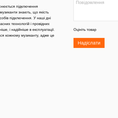
йснюється підключення
музиканти знають, що якість
асобів підключення. У наші дні
асних технологій і провідних
ше, і надійніше в експлуатації.
Оцініть товар
ься кожному музиканту, адже це
Надіслати