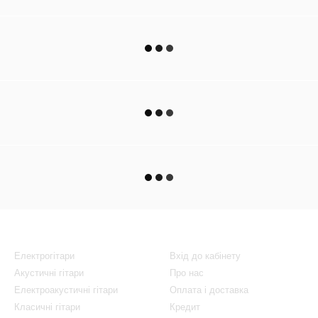
Каталог
Клієнтам
Електрогітари
Вхід до кабінету
Акустичні гітари
Про нас
Електроакустичні гітари
Оплата і доставка
Класичні гітари
Кредит