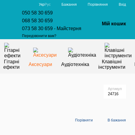
Порівняння
Укр
Рус
Бажання
Вхід
050 58 30 659
068 58 30 659
Мій кошик
073 58 30 659 - Майстерня
Передзвонити вам?
Гітарні
Клавішні
Аксесуари
Аудіотехніка
ефекти
інструменти
Артикул
24716
Порівняти
В бажання