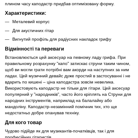
плином часу каподастр придбав оптимізовану форму.
Характеристики:
Металевий корпус
Для акустичних гітар
Вигнутий профіль для радіусних накладок грифу
Відмінності та переваги
Встановлюється цей аксесуар на певному ладу грифа. При
правильному розрахунку "капо" затискає струни таким чином,
щоб ви могли грати потрібні вам акорди на наступних за ним
ладах. Цей музичний девайс дуже простий в застосуванні і не
вдарить по кишені – ціна каподастра зовсім невелика.
Використовують каподастр не тільки для гітари. Цей аксесуар
популярний у "народників", часто його кріплять на Струни для
народних інструментів, наприклад на балалайку або
мандоліну. Каподастр-незамінний помічник тих, хто ще
недостатньо добре опанував техніку.
Для кого товар
Чудово підійде як для музикантів-початківців, так і для
професійних гітаристів.