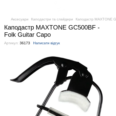
Аксесуари
Каподастри та слайдери
Каподастр MAXTONE GC
Каподастр MAXTONE GC500BF -
Folk Guitar Capo
Артикул:
36173
Написати відгук