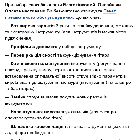
При виборі способів оплати
Безготівковий, Онлайн чи
Оплата частинами
Ви безкоштовно отримуєте
Пакет
преміального обслуговування
, що включає:
—
Розширена гарантія
2 роки на склейку деревини, механіку
та електроніку інструменту (для інструментів із можливістю
підключення)
—
Профільна допомога
у виборі інструменту
—
Перевірка цілісності
та функціонування гітари
—
Комплексне налаштування
інструменту (регулювання
анкеру, прогину грифу, верхнього та нижнього поріжків,
встановлення оптимальної висоти струн згідно параметрів
виробника, підлаштування мензури (інтонування) на електро-
та бас гітарах)
—
Заміна струн
за умови покупки нових разом із
інструментом
—
Налаштування висоти
звукознімачів (для електро-,
електроакустик та бас гітар)
—
Шліфовка кромок ладів
на нових інструментах (закатка
ладів) при необхідності