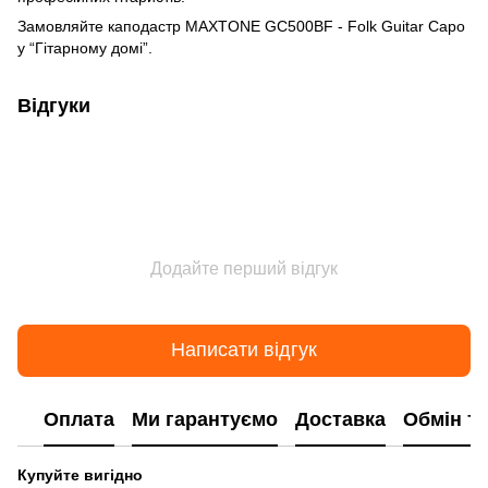
Замовляйте каподастр MAXTONE GC500BF - Folk Guitar Capo
у “Гітарному домі”.
Відгуки
Додайте перший відгук
Написати відгук
Оплата
Ми гарантуємо
Доставка
Обмін т
Купуйте вигідно