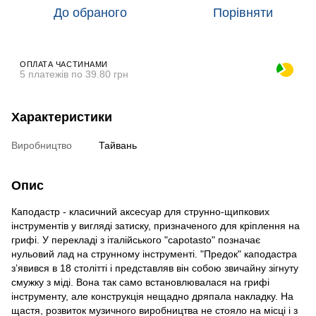
До обраного
Порівняти
ОПЛАТА ЧАСТИНАМИ
5 платежів по 39.80 грн
Характеристики
Виробництво
Тайвань
Опис
Каподастр - класичний аксесуар для струнно-щипкових
інструментів у вигляді затиску, призначеного для кріплення на
грифі. У перекладі з італійського "capotаsto" позначає
нульовий лад на струнному інструменті. "Предок" каподастра
з’явився в 18 столітті і представляв він собою звичайну зігнуту
смужку з міді. Вона так само встановлювалася на грифі
інструменту, але конструкція нещадно дряпала накладку. На
щастя, розвиток музичного виробництва не стояло на місці і з