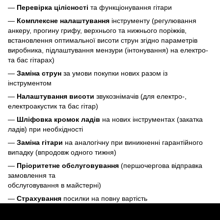
—
Перевірка цілісності
та функціонування гітари
—
Комплексне налаштування
інструменту (регулювання
анкеру, прогину грифу, верхнього та нижнього поріжків,
встановлення оптимальної висоти струн згідно параметрів
виробника, підлаштування мензури (інтонування) на електро-
та бас гітарах)
—
Заміна струн
за умови покупки нових разом із
інструментом
—
Налаштування висоти
звукознімачів (для електро-,
електроакустик та бас гітар)
—
Шліфовка кромок ладів
на нових інструментах (закатка
ладів) при необхідності
—
Заміна гітари
на аналогічну при виникненні гарантійного
випадку (впродовж одного тижня)
—
Пріоритетне обслуговування
(першочергова відправка
замовлення та
обслуговування в майстерні)
—
Страхування
посилки на повну вартість