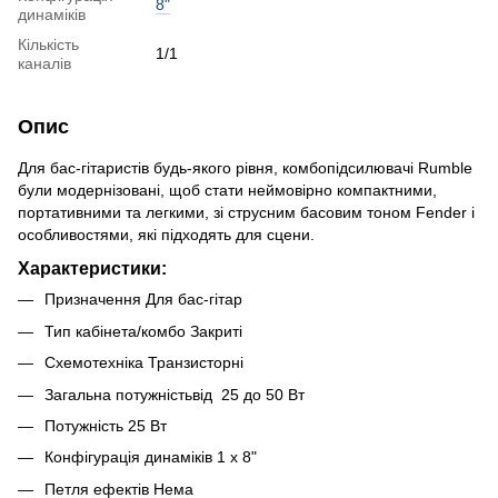
8"
динаміків
Кількість
1/1
каналів
Опис
Для бас-гітаристів будь-якого рівня, комбопідсилювачі Rumble
були модернізовані, щоб стати неймовірно компактними,
портативними та легкими, зі струсним басовим тоном Fender і
особливостями, які підходять для сцени.
Характеристики:
Призначення Для бас-гітар
Тип кабінета/комбо Закриті
Схемотехніка Транзисторні
Загальна потужністьвід 25 до 50 Вт
Потужність 25 Вт
Конфігурація динаміків 1 x 8"
Петля ефектів Нема